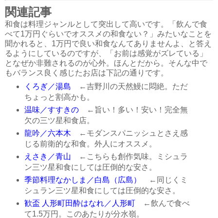
関連記事
和食は料理ジャンルとして突出して高いです。「飲んで食
べて1万円ぐらいでオススメの和食ない？」みたいなことを
聞かれると、1万円で良い和食なんてありませんよ、と答え
るようにしているのですが、「お前は感覚がズレている」
となぜか非難されるのが心外。ほんとだから。そんな中で
もバランス良く感じたお店は下記の通りです。
くろぎ／湯島
←吉野川の天然鰻に悶絶。ただ
ちょっと割高かも。
温味／すすきの
←旨い！多い！安い！完全無
欠の三ツ星和食店。
龍吟／六本木
←モダンスパニッシュとさえ感
じる前衛的な和食。外人にオススメ。
えさき／青山
←こちらも創作気味。ミシュラ
ン三ツ星和食にしては圧倒的な安さ。
季節料理なかしま／白島（広島）
←同じくミ
シュラン三ツ星和食にしては圧倒的な安さ。
歓盃 人形町田酔はなれ／人形町
←飲んで食べ
て1.5万円。このあたりが分水嶺。