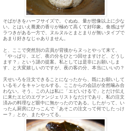
そばがきをハーフサイズで。ぐぬぬ、量が想像以上に少な
い。とはいえ蕎麦の香りが極めて高くて好印象。食感はザ
ラつきがある一方で、ヌルヌルとまとまりが無いタイプで
あまり好きなじゃありません。
と、ここで突然別の店員が背後からヌっとやって来て、
「やっぱり、エビ、夜の分をひとつ回せますけど、どうし
ます？」という謎の提案。私としては是非にお願いしま
す、と大変嬉しいのですが、夜の客の分、本当にいいの？
天せいろを注文できることになったから、既にお願いして
いるモノをキャンセルする。ここからの会話が全然噛み合
わない。そう、この人は私に「エビいけるで」とだけ伝え
に来たエビのエヴァンジェリストなだけであり、私の注文
済みの料理など眼中に無かったのである。したがって、い
ったん厨房にひっこんで「あそこの注文って何でしたっけ
ー？」とか、またやってる。