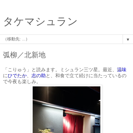
タケマシュラン
▼
弧柳／北新地
「こりゅう」と読みます。ミシュラン三ツ星。最近、
温味
に
ひでたか
、
志の助
と、和食で立て続けに当たっているの
で今夜も楽しみ。