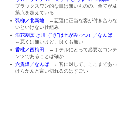
ブラックスワン的な皿は無いものの、全てが及
第点を超えている
弧柳／北新地
←悪運に正当な客が付き合わな
いといけない仕組み
浪花割烹 き川（"き"は七がみっつ）／なんば
←悪くは無いけど、良くも無い
香桃／西梅田
←ホテルにとって必要なコンテ
ンツであることは確か
六覺燈／なんば
←客に対して、ここまであっ
けらかんと言い切れるのはすごい