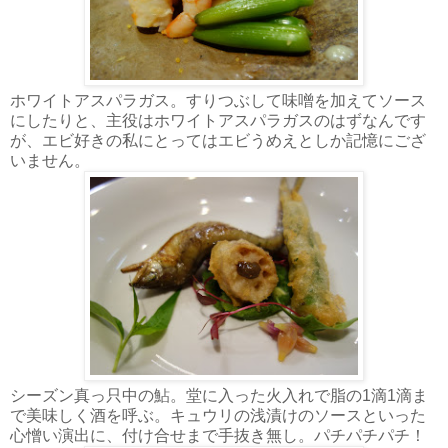
ホワイトアスパラガス。すりつぶして味噌を加えてソース
にしたりと、主役はホワイトアスパラガスのはずなんです
が、エビ好きの私にとってはエビうめえとしか記憶にござ
いません。
シーズン真っ只中の鮎。堂に入った火入れで脂の1滴1滴ま
で美味しく酒を呼ぶ。キュウリの浅漬けのソースといった
心憎い演出に、付け合せまで手抜き無し。パチパチパチ！