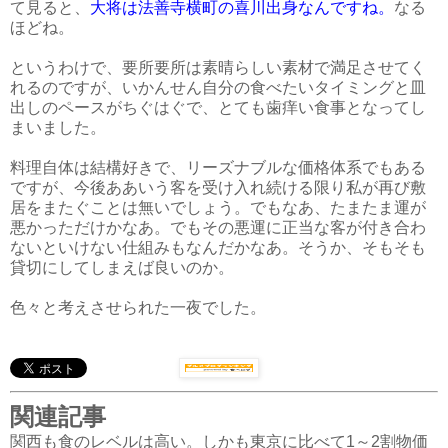
て見ると、
大将は法善寺横町の喜川出身なんですね。
なる
ほどね。
というわけで、要所要所は素晴らしい素材で満足させてく
れるのですが、いかんせん自分の食べたいタイミングと皿
出しのペースがちぐはぐで、とても歯痒い食事となってし
まいました。
料理自体は結構好きで、リーズナブルな価格体系でもある
ですが、今後ああいう客を受け入れ続ける限り私が再び敷
居をまたぐことは無いでしょう。でもなあ、たまたま運が
悪かっただけかなあ。でもその悪運に正当な客が付き合わ
ないといけない仕組みもなんだかなあ。そうか、そもそも
貸切にしてしまえば良いのか。
色々と考えさせられた一夜でした。
関連記事
関西も食のレベルは高い。しかも東京に比べて1～2割物価