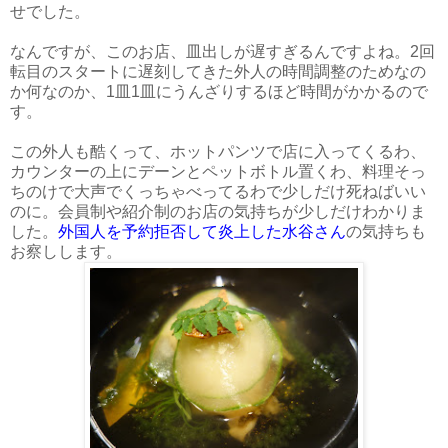
せでした。
なんですが、このお店、皿出しが遅すぎるんですよね。2回
転目のスタートに遅刻してきた外人の時間調整のためなの
か何なのか、1皿1皿にうんざりするほど時間がかかるので
す。
この外人も酷くって、ホットパンツで店に入ってくるわ、
カウンターの上にデーンとペットボトル置くわ、料理そっ
ちのけで大声でくっちゃべってるわで少しだけ死ねばいい
のに。会員制や紹介制のお店の気持ちが少しだけわかりま
した。
外国人を予約拒否して炎上した水谷さん
の気持ちも
お察しします。