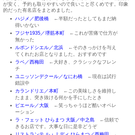
が安く、予約も取りやすいので良いこと尽くめです。印象
的だった有名店をまとめました。
ハジメ／肥後橋
←半額だったとしてもまだ納
得いかない
フジヤ1935／堺筋本町
←これが苦痛で仕方が
無かった
ルポンドシエル／北浜
←そのきっかけを与え
てくれたお店となりました。おすすめです
ラベ／西梅田
←大好き、クラシックなフレン
チ
ユニッソンデクール／なにわ橋
←現在は試行
錯誤中
カランドリエ／本町
←この美味しさを維持し
たまま、突き抜ける何かを手にしたとき
ピエール／大阪
←笑っちゃうほど酷いオペレ
ーション
ラ・フェット ひらまつ 大阪／中之島
←信頼で
きるお店です。大事な日に是非どうぞ
リストランテ ル・ミディ ひらまつ／西梅田
←