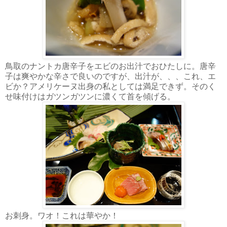
鳥取のナントカ唐辛子をエビのお出汁でおひたしに。唐辛
子は爽やかな辛さで良いのですが、出汁が、、、これ、エ
ビか？アメリケーヌ出身の私としては満足できず。そのく
せ味付けはガツンガツンに濃くて首を傾げる。
お刺身。ワオ！これは華やか！