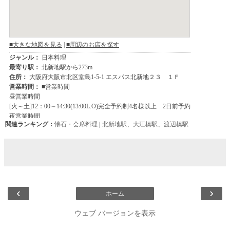
関連ランキング：
懐石・会席料理
|
北新地駅
、
大江橋駅
、
渡辺橋駅
‹
›
ホーム
ウェブ バージョンを表示