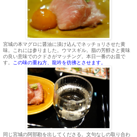
宮城の本マグロに醤油に漬け込んでネッチョリさせた黄
味。これには参りました。ウマスギル。脂の芳醇さと黄味
の良い意味でのクドさがマッチング。本日一番のお皿で
す。
この味の重ね方、龍吟を彷彿とさせます。
同じ宮城の阿部勘を出してくださる。文句なしの取り合わ