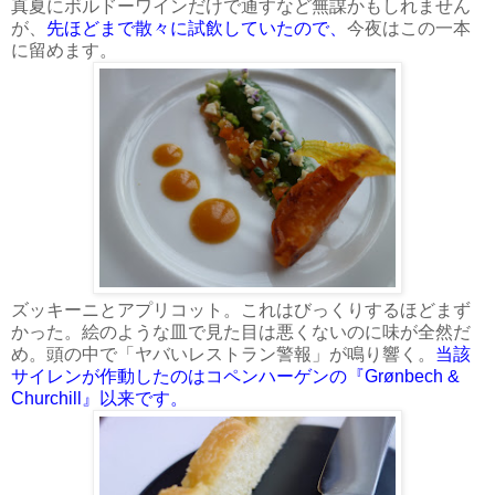
真夏にボルドーワインだけで通すなど無謀かもしれません
が、
先ほどまで散々に試飲していたので、
今夜はこの一本
に留めます。
ズッキーニとアプリコット。これはびっくりするほどまず
かった。絵のような皿で見た目は悪くないのに味が全然だ
め。頭の中で「ヤバいレストラン警報」が鳴り響く。
当該
サイレンが作動したのはコペンハーゲンの『Grønbech &
Churchill
』
以来です。