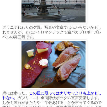
グラニテ代わりの夕景。写真や文章では伝わらないかもし
れませんが、とにかくロマンチックで箱パカプロポーズレ
ベルの雰囲気です。
鳩には参った。
この皿に限ってはナリサワよりも上かもし
れない。
ガブリエルに全面降伏ポツダム宣言受諾します。
しかも連れがまたもや「半分あげる」とか言ってくるので