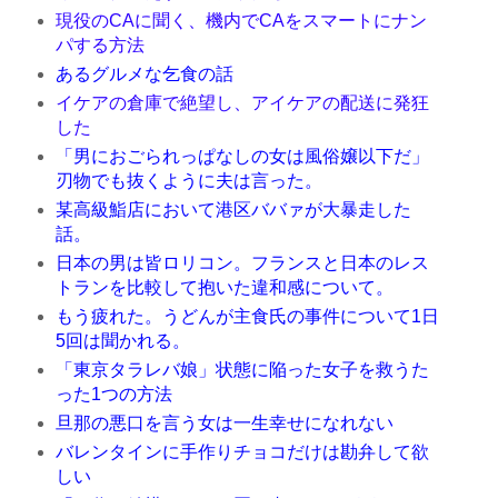
現役のCAに聞く、機内でCAをスマートにナン
パする方法
あるグルメな乞食の話
イケアの倉庫で絶望し、アイケアの配送に発狂
した
「男におごられっぱなしの女は風俗嬢以下だ」
刃物でも抜くように夫は言った。
某高級鮨店において港区ババァが大暴走した
話。
日本の男は皆ロリコン。フランスと日本のレス
トランを比較して抱いた違和感について。
もう疲れた。うどんが主食氏の事件について1日
5回は聞かれる。
「東京タラレバ娘」状態に陥った女子を救うた
った1つの方法
旦那の悪口を言う女は一生幸せになれない
バレンタインに手作りチョコだけは勘弁して欲
しい