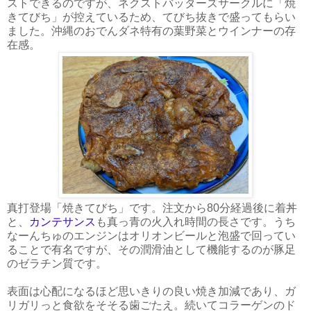
ストできるのですが、ネクストバッターズサークルに「焼
きてびち」が控えているため、てびち抜きで盛ってもらい
ました。沖縄のおでんダネ特有の葉野菜とウインナーの存
在感。
真打登場「焼きてびち」です。注文から80分経過後に着丼
と、
カンテサンス
も真っ青の火入れ時間の長さです。うち
なーんちゅのエンジンはオリオンビールと泡盛で回ってい
ることで有名ですが、その潤滑油として機能するのが豚足
のゼラチン質です。
表面は心配になるほど思いきりの良い焼き加減であり、ガ
リガリっと食欲をそそる歯ごたえ。続いてコラーゲンのド