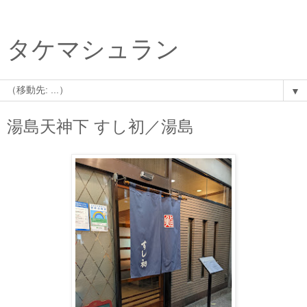
タケマシュラン
▼
湯島天神下 すし初／湯島