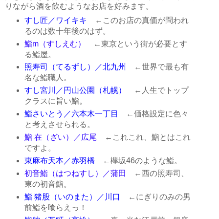
りながら酒を飲むようなお店を好みます。
すし匠／ワイキキ
←このお店の真価が問われ
るのは数十年後のはず。
鮨m（すしえむ）
←東京という街が必要とす
る鮨屋。
照寿司（てるずし）／北九州
←世界で最も有
名な鮨職人。
すし宮川／円山公園（札幌）
←人生でトップ
クラスに旨い鮨。
鮨さいとう／六本木一丁目
←価格設定に色々
と考えさせられる。
鮨 在（ざい）／広尾
←これこれ、鮨とはこれ
ですよ。
東麻布天本／赤羽橋
←欅坂46のような鮨。
初音鮨（はつねすし）／蒲田
←西の照寿司、
東の初音鮨。
鮨 猪股（いのまた）／川口
←にぎりのみの男
前鮨を喰らえっ！