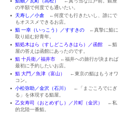
鮨舳／瓦町（高松）
←真っ当な江戸前。銀座
の半額で何度でも通いたい。
天寿し／小倉
←何度でも行きたいし、誰にで
もオススメできるお店。
鮨 一幸（いっこう）／すすきの
←真摯に鮨に
取り組む好青年。
鮨処木はら（すしどころきはら）／函館
←鮨
屋の答えは函館にあったのです。
鮨 十兵衛／福井市
←福井への旅行が決まれば
最初に予約したいお店。
鮨 大門／魚津（富山）
←東京の鮨はもうオワ
コン。
小松弥助／金沢（石川）
←「まごころでにぎ
る」を体現する鮨屋。
乙女寿司（おとめずし）／片町（金沢）
←私
的北陸一番鮨。