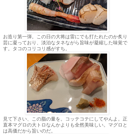
お造り第一弾。この日の大将は雷にでも打たれたのか炙り
芸に凝っており、淡泊なタネながら旨味が凝縮した味覚で
す。タコのコリコリ感がすち。
見て下さい、この脂の量を。コッテコテにしてやんよ。正
直本マグロの大トロなんかよりも全然美味しい。マグロと
は高価だから旨いのだ。