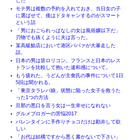
した
モテ男は複数の予約を入れておき、当日女の子
に選ばせて、後はドタキャンするのがスマート
という話
「男におごられっぱなしの女は風俗嬢以下だ」
刃物でも抜くように夫は言った。
某高級鮨店において港区ババァが大暴走した
話。
日本の男は皆ロリコン。フランスと日本のレス
トランを比較して抱いた違和感について。
もう疲れた。うどんが主食氏の事件について1日
5回は聞かれる。
「東京タラレバ娘」状態に陥った女子を救うた
った1つの方法
旦那の悪口を言う女は一生幸せになれない
グルメブロガーの苦悩2017
バレンタインに手作りチョコだけは勘弁して欲
しい
「お代は結構ですから悪く書かないで下さい」