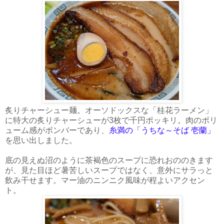
炙りチャーシュー麺。オーソドックスな「桂花ラーメン」
に特大の炙りチャーシューが3枚で千円ポッキリ。肉のボリ
ューム感がボンバーであり、
糸満の「うちな～そば 壱蘭」
を思い出しました。
底の見えぬ沼のように茶褐色のスープに恐れおののきます
が、見た目ほど暑苦しいスープではなく、意外にサラっと
飲み干せます。マー油のニンニク風味が程よいアクセン
ト。