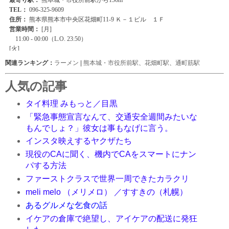
関連ランキング：
ラーメン
|
熊本城・市役所前駅
、
花畑町駅
、
通町筋駅
人気の記事
タイ料理 みもっと／目黒
「緊急事態宣言なんて、交通安全週間みたいな
もんでしょ？」彼女は事もなげに言う。
インスタ映えするヤクザたち
現役のCAに聞く、機内でCAをスマートにナン
パする方法
ファーストクラスで世界一周できたカラクリ
meli melo （メリメロ） ／すすきの（札幌）
あるグルメな乞食の話
イケアの倉庫で絶望し、アイケアの配送に発狂