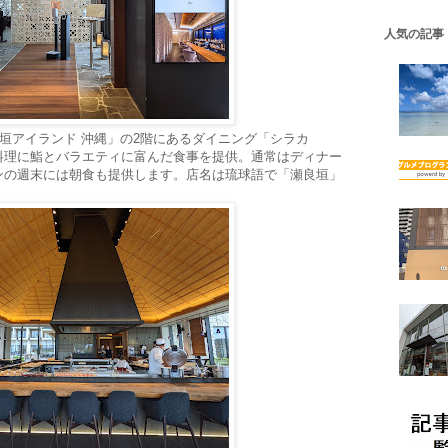
人気の記事
良垣アイランド 沖縄」の2階にあるダイニング「シラカ
料理に鮨とバラエティに富んだ食事を提供。通常はディナー
ンの週末には朝食も提供します。店名は琉球語で「瀬良垣」