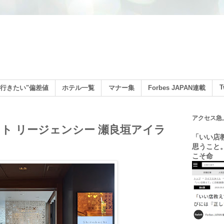
ン
T
行きたい"偏差値
ホテル一覧
マナー集
Forbes JAPAN連載
アクセス急
ト リージェンシー 瀬良垣アイラ
「いい店
思うこと
こそ命