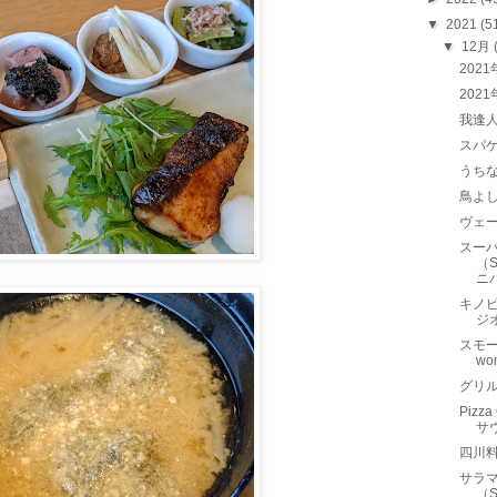
▼
2021
(5
▼
12月
202
202
我逢
スパゲ
うち
鳥よ
ヴェー
スー
（S
、
ニ
キノ
ジ
スモー
wo
グリ
Pizz
サ
四川
サラマ
（S