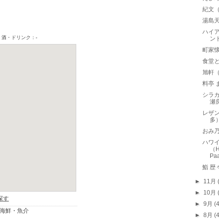
紀文
湯島天
ハイ
ン
町家
食堂
旭軒
料亭
シラ
瀬
レザン
多
おみ
ハワ
（H
Paa
鮨 歴
►
11月
►
10月
►
9月
(
►
8月
(