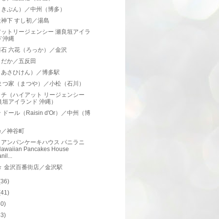
（きぶん）／中州（博多）
神下 すし初／湯島
アットリージェンシー 瀬良垣アイラ
ド沖縄
懐石 六花（ろっか）／金沢
とだか／五反田
（あさひけん）／博多駅
 まつ家（まつや）／小松（石川）
カチ（ハイアット リージェンシー
良垣アイランド 沖縄）
 ドール（Raisin d'Or）／中州（博
）
乃／神谷町
イアンパンケーキハウス パニラニ
awaiian Pancakes House
nil...
々 金沢百番街店／金沢駅
(36)
(41)
40)
43)