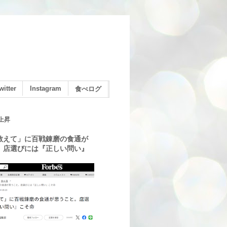
witter
Instagram
食べログ
上昇
教えて」に百戦錬磨の食通が
。店選びには『正しい問い』