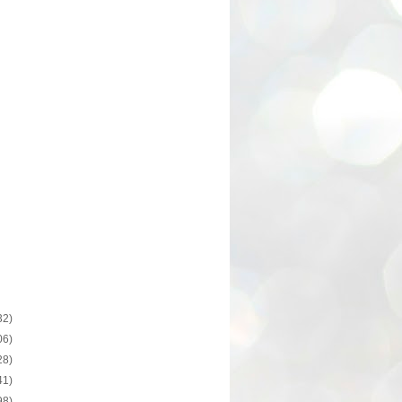
32)
06)
28)
41)
98)