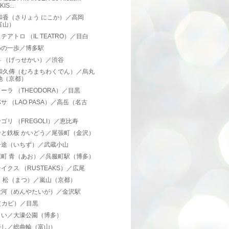
IS...
和香（さりょう にこか）／高岡
富山）
テアトロ （IL TEATRO）／目白
めの一歩／博多駅
界 （げっせかい）／渋谷
 和久傳（むろまちわくでん）／烏丸
池（京都）
ーラ （THEODORA）／目黒
サ （LAO PASA）／高岳（名古
）
ゴリ （FREGOLI）／恵比寿
ンと鉄板 かいどう／尾張町（金沢）
一途（いちず）／武蔵小山
屋町 青（あお）／呉服町駅（博多）
イクス （RUSTEAKS）／広尾
ら 松（まつ）／嵐山（京都）
大河（めんやたいが）／金沢駅
i（カビ）／目黒
きい／大濠公園（博多）
寿し／総曲輪（富山）