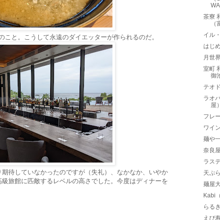
WAK
茶寮 
（
イル・
とのこと。こうして永遠のダイエッターが作られるのだ。
はじ
月世
室町
御
テオド
ラオパ
屋
フレー
ワイ
麺や
奈良
ラステ
り期待していなかったのですが（失礼）、なかなか、いやか
天ぷ
高級旅館に匹敵するレベルの高さでした。今度はディナーを
麺屋
Kab
らる
えび