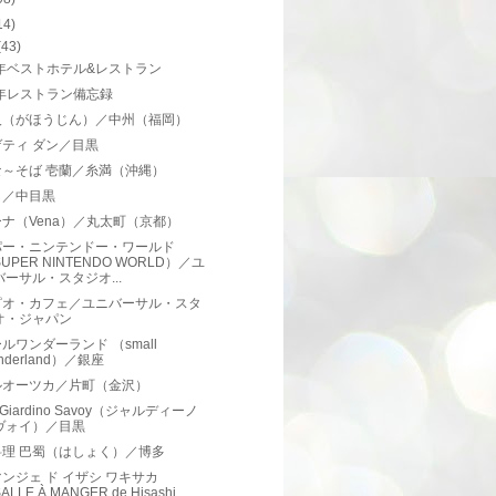
14)
(43)
1年ベストホテル&レストラン
1年レストラン備忘録
人（がほうじん）／中州（福岡）
ティ ダン／目黒
な～そば 壱蘭／糸満（沖縄）
し／中目黒
ナ（Vena）／丸太町（京都）
パー・ニンテンドー・ワールド
UPER NINTENDO WORLD）／ユ
バーサル・スタジオ...
ピオ・カフェ／ユニバーサル・スタ
オ・ジャパン
ルワンダーランド （small
nderland）／銀座
ルオーツカ／片町（金沢）
a Giardino Savoy（ジャルディーノ
ヴォイ）／目黒
料理 巴蜀（はしょく）／博多
ンジェ ド イザシ ワキサカ
ALLE À MANGER de Hisashi