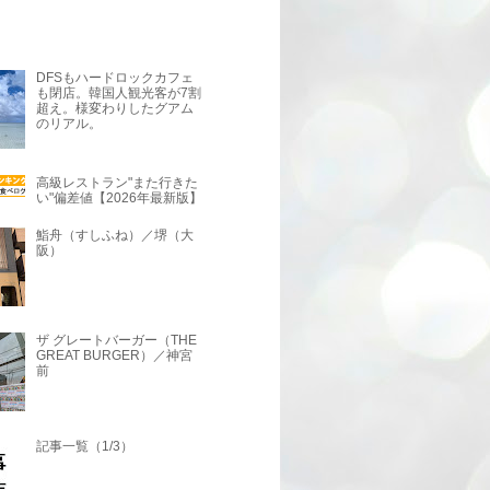
DFSもハードロックカフェ
も閉店。韓国人観光客が7割
超え。様変わりしたグアム
のリアル。
高級レストラン"また行きた
い"偏差値【2026年最新版】
鮨舟（すしふね）／堺（大
阪）
ザ グレートバーガー（THE
GREAT BURGER）／神宮
前
記事一覧（1/3）