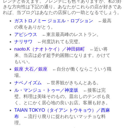
レンチと答えます。フレンチにも色々ありますが、私の好
きな方向性は下記の通り。あなたがこれらの店が好きであ
れば、当ブログはあなたの店探しの一助となるでしょう。
ガストロノミー ジョエル・ロブション
←最高
の夜をありがとう。
アピシウス
←東京最高峰のレストラン。
ナリサワ
←何度訪れても完璧。
naoto.K（ナオトケイ）／神田錦町
←近い将
来、当店は必ず超予約困難になります。かけて
もいい。
銀座 大石／銀座
←自分が働くならこういう職
場。
ナベノイズム
←世界観がきちんとある。
ル・マンジュ・トゥー／神楽坂
←接客は完
璧。料理は美味そのもの。皿出しのテンポも良
く、とにかく居心地の良いお店。客層も好き。
TAIAN TOKYO（タイアン トウキョウ）／西麻
布
←流行り廃りに捉われないマッチョな料
理。