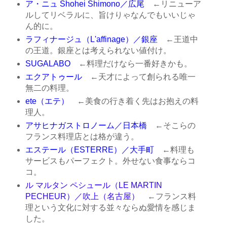
ア・ニュ Shohei Shimono／広尾
←リニューア
ルしてリベラルに、旨けりゃなんでもいいじゃ
ん的に。
ラフィナージュ（L'affinage）／銀座
←王道中
の王道。銀座とは考えられない値付け。
SUGALABO
←料理だけなら一番好きかも。
エクアトゥール
←天才によって創られる唯一
無二の料理。
ete（エテ）
←美食の行き着く先はお抱えの料
理人。
アサヒナガストロノーム／日本橋
←そこらの
フランス料理店とは格が違う。
エステール（ESTERRE）／大手町
←料理も
サービスもパーフェクト。外せない食事ならコ
コ。
ル マルタン ペシュール（LE MARTIN
PECHEUR）／吹上（名古屋）
←フランス料
理という文化に対する並々ならぬ愛情を感じま
した。