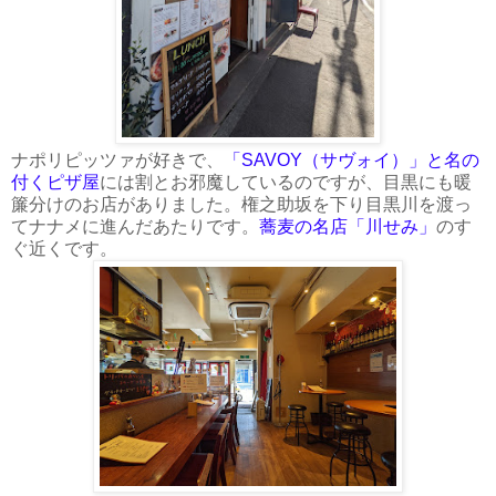
ナポリピッツァが好きで、
「SAVOY（サヴォイ）」と名の
付くピザ屋
には割とお邪魔しているのですが、目黒にも暖
簾分けのお店がありました。権之助坂を下り目黒川を渡っ
てナナメに進んだあたりです。
蕎麦の名店「川せみ」
のす
ぐ近くです。