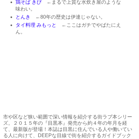
鶏そば きび
←まるで上質な水炊き屋のような
味わい。
とんき
←80年の歴史は伊達じゃない。
タイ料理 みもっと
←ここはガチでやばたにえ
ん。
市や区など狭い範囲で深い情報を紹介する街ラブ本シリー
ズ。２０１５年の『目黒本』発売から約４年の年月を経
て、最新版が登場！本誌は目黒に住んでいる人や働いてい
る人に向けて、DEEPな目線で街を紹介するガイドブック