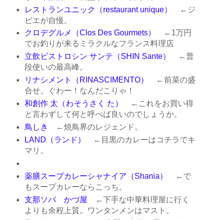
レストランユニック（restaurant unique）
←ジ
ビエが自慢。
クロデグルメ（Clos Des Gourmets）
←1万円
でお釣りが来るミラクルなフランス料理店
立飲ビストロシン サンテ（SHIN Sante）
←普
段使いの最高峰。
リナシメント（RINASCIMENTO）
←前菜の盛
合せ。ぐわー！なんだこりゃ！
和創作 太（わそうさく た）
←これをお買い得
と言わずして何と呼べば良いのでしょうか。
鳥しき
←焼鳥界のレジェンド。
LAND（ランド）
←目黒のカレーはコチラでキ
マリ。
薬膳スープカレーシャナイア（Shania）
←で
もスープカレーならこっち。
支那ソバ かづ屋
←下手な中華料理屋に行く
よりも余程上質。ワンタンメンはマスト。