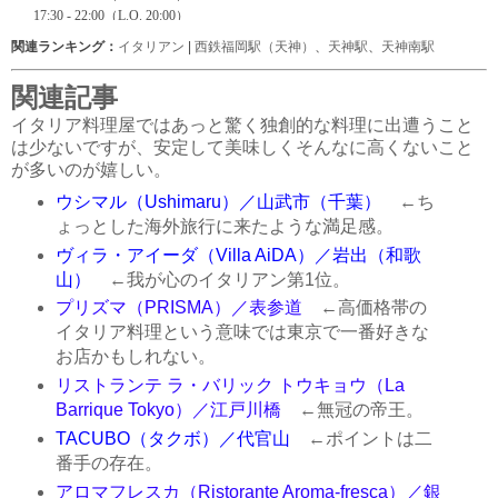
関連ランキング：
イタリアン
|
西鉄福岡駅（天神）
、
天神駅
、
天神南駅
関連記事
イタリア料理屋ではあっと驚く独創的な料理に出遭うこと
は少ないですが、安定して美味しくそんなに高くないこと
が多いのが嬉しい。
ウシマル（Ushimaru）／山武市（千葉）
←ち
ょっとした海外旅行に来たような満足感。
ヴィラ・アイーダ（Villa AiDA）／岩出（和歌
山）
←我が心のイタリアン第1位。
プリズマ（PRISMA）／表参道
←高価格帯の
イタリア料理という意味では東京で一番好きな
お店かもしれない。
リストランテ ラ・バリック トウキョウ（La
Barrique Tokyo）／江戸川橋
←無冠の帝王。
TACUBO（タクボ）／代官山
←ポイントは二
番手の存在。
アロマフレスカ（Ristorante Aroma-fresca）／銀