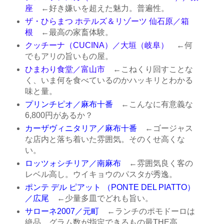
座
←好き嫌いを超えた魅力。普遍性。
ザ・ひらまつ ホテルズ＆リゾーツ 仙石原／箱
根
←最高の家畜体験。
クッチーナ（CUCINA）／大垣（岐阜）
←何
でもアリの旨いもの屋。
ひまわり食堂／富山市
←こねくり回すことな
く、いま何を食べているのかハッキリとわかる
味と量。
プリンチピオ／麻布十番
←こんなに有意義な
6,800円があるか？
カーザヴィニタリア／麻布十番
←ゴージャス
な店内と落ち着いた雰囲気。そのくせ高くな
い。
ロッツォシチリア／南麻布
←雰囲気良く客の
レベル高し。ウイキョウのパスタが秀逸。
ポンテ デル ピアット （PONTE DEL PIATTO）
／広尾
←少量多皿でどれも旨い。
サローネ2007／元町
←ランチのポモドーロは
絶品。グラム数が指定できるもの最THE高。