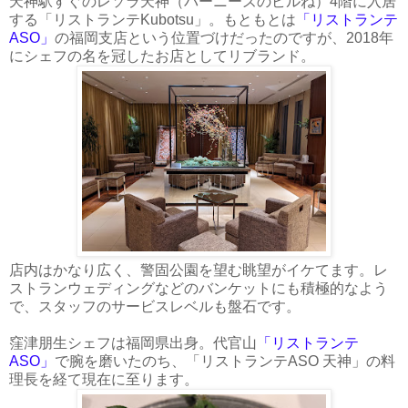
天神駅すぐのレソラ天神（バーニーズのビルね）4階に入居
する「リストランテKubotsu」。もともとは
「リストランテ
ASO」
の福岡支店という位置づけだったのですが、2018年
にシェフの名を冠したお店としてリブランド。
店内はかなり広く、警固公園を望む眺望がイケてます。レ
ストランウェディングなどのバンケットにも積極的なよう
で、スタッフのサービスレベルも盤石です。
窪津朋生シェフは福岡県出身。代官山
「リストランテ
ASO」
で腕を磨いたのち、「リストランテASO 天神」の料
理長を経て現在に至ります。