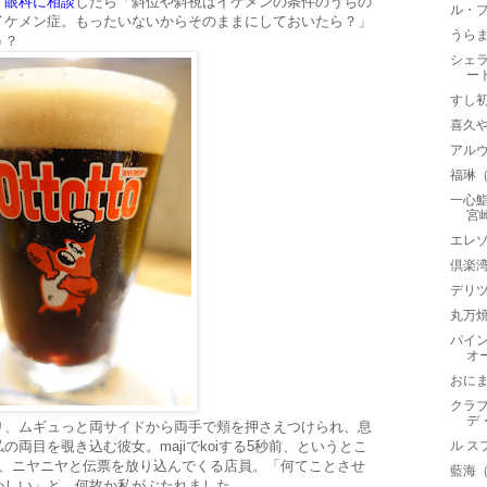
、眼科に相談
したら「斜位や斜視はイケメンの条件のうちの
ル・
イケメン症。もったいないからそのままにしておいたら？」
うら
う？
シェ
ー
すし
喜久や
アルヴ
福琳
一心
宮
エレ
倶楽
デリツ
丸万
パイ
オ
おに
クラ
デ
り、ムギュっと両サイドから両手で頬を押さえつけられ、息
両目を覗き込む彼女。majiでkoiする5秒前、というとこ
ル ス
と、ニヤニヤと伝票を放り込んでくる店員。「何てことさせ
藍海
かしい」と、何故か私がぶたれました。