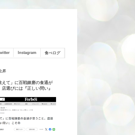
witter
Instagram
食べログ
上昇
教えて」に百戦錬磨の食通が
。店選びには『正しい問い』