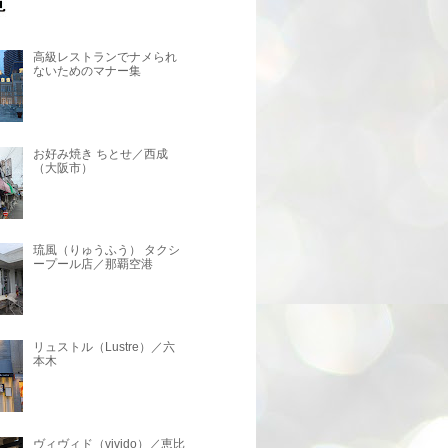
高級レストランでナメられ
ないためのマナー集
お好み焼き ちとせ／西成
（大阪市）
琉風（りゅうふう） タクシ
ープール店／那覇空港
リュストル（Lustre）／六
本木
ヴィヴィド（vivido）／恵比