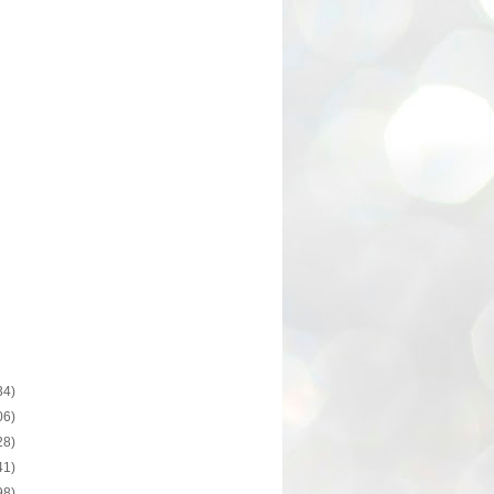
34)
06)
28)
41)
98)