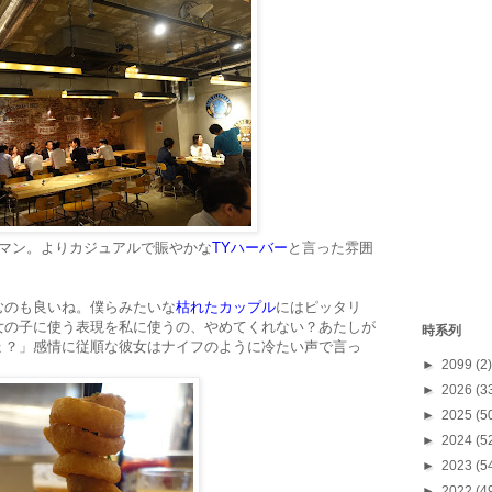
ーマン。よりカジュアルで賑やかな
TYハーバー
と言った雰囲
むのも良いね。僕らみたいな
枯れたカップル
にはピッタリ
女の子に使う表現を私に使うの、やめてくれない？あたしが
時系列
ょ？」感情に従順な彼女はナイフのように冷たい声で言っ
►
2099
(2)
►
2026
(3
►
2025
(5
►
2024
(5
►
2023
(5
►
2022
(4