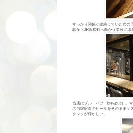
すっかり関係が途絶えていた女の
駅からJR浜松町へ向かう階段に
当店はブルーパブ（brewpub
の自家醸造のビールをそのままゲ
タンクが輝かしい。