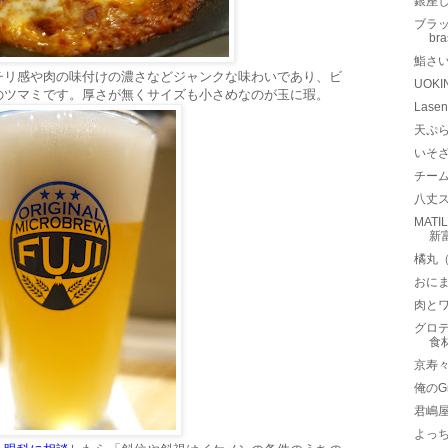
銀座
ブラッ
br
鮨さ
チリ感や肉の味付けの濃さなどジャンクな味わいであり、ビ
UOK
のツマミです。厚さが無くサイズも小さめなのが玉に瑕。
Las
天ぷ
いそ
チーム
八丈
MAT
新
橘丸
おに
肉とワ
グロ
食
京寿
俺のGr
君嶋
よっ