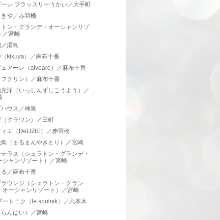
プーレ ブラッスリーうかい／大手町
まきや／赤羽橋
ラトン・グランデ・オーシャンリゾ
ト／宮崎
初／湯島
（kikuya）／麻布十番
ェアーレ（alveare）／麻布十番
（フクリン）／麻布十番
鮨光洋（いっしんずしこうよう）／
崎
ゾハウス／神泉
湾（クラワン）／田町
ィエ（DeLIZIE）／赤羽橋
焼鳥（まるまんやきとり）／宮崎
ンテラス（シェラトン・グランデ・
ーシャンリゾート）／宮崎
まる／麻布十番
ブラウンジ（シェラトン・グラン
・オーシャンリゾート）／宮崎
プートニク（le sputnik）／六本木
（らんはい）／宮崎