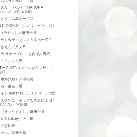
しのはら／銀座一丁目
スリー ハルナ（HARUNA
asserie）／白金高輪
いとう／六本木一丁目
IN PICCOLO （ウオキンピッコロ）
en（ラセン）／麻布十番
らめし金子半之助／六本木一丁目
ざきえん／八丈島
ラボ ボーダレス お台場／青梅
ストア／八丈島
ILDA GINZA（マチルダギンザ）／
富町
（東海汽船）／浜松町
まる／麻布十番
イン bonanza（ボナンザ）／大門
テスクでユーモラスな奇岩に圧倒！
材の宝庫、宮崎県。
々（きょうすず）／麻布十番
ill＆Bakery／大手町
屋／恵比寿
ちゃん／麻布十番