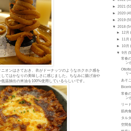
►
2021
(5
►
2020
(4
►
2019
(5
▼
2018
(5
►
12月
►
11月
►
10月
▼
9月
(
常春
ンが
Otto
オニオンはさておき、衣がドーナッツのようなホクホク感を
リ
としてはかなりの美味しさに感じました。ちなみに揚げ油や
あそ
低温抽出の米油を100%使用しているらしいです。
Bic
常春
ンが
リー
筋肉
タル
空間