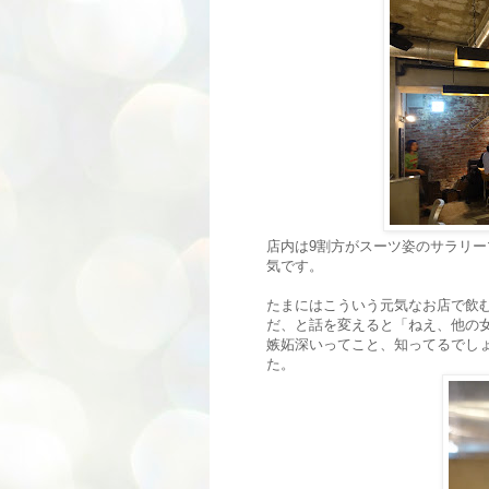
店内は9割方がスーツ姿のサラリ
気です。
たまにはこういう元気なお店で飲
だ、と話を変えると「ねえ、他の
嫉妬深いってこと、知ってるでし
た。