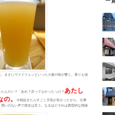
文。まさにヴァイツェンといった小麦の味が響く。香りも強
。
あたし
したんだい？「あれ？言ってなかったっけ？
なの。
今朝起きたらすごく天気が良かったから、仕事
」潤いのない声で彼女は言う。なるほどそれは典型的な情緒
。