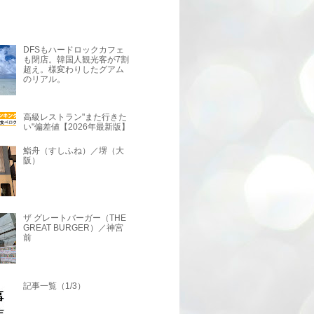
DFSもハードロックカフェ
も閉店。韓国人観光客が7割
超え。様変わりしたグアム
のリアル。
高級レストラン"また行きた
い"偏差値【2026年最新版】
鮨舟（すしふね）／堺（大
阪）
ザ グレートバーガー（THE
GREAT BURGER）／神宮
前
記事一覧（1/3）