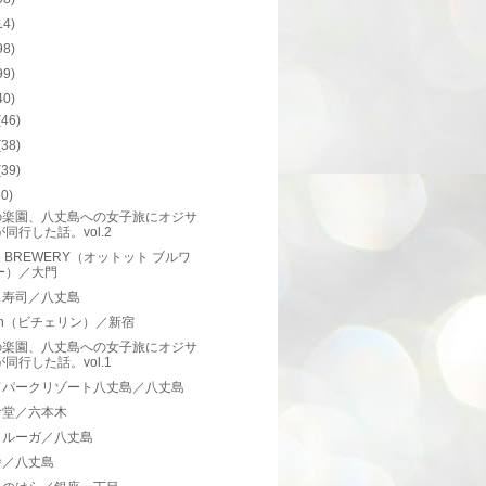
14)
98)
99)
40)
(46)
(38)
(39)
50)
の楽園、八丈島への女子旅にオジサ
同行した話。vol.2
tto BREWERY（オットット ブルワ
ー）／大門
こ寿司／八丈島
erin（ビチェリン）／新宿
の楽園、八丈島への女子旅にオジサ
同行した話。vol.1
ドパークリゾート八丈島／八丈島
食堂／六本木
タルーガ／八丈島
舎／八丈島