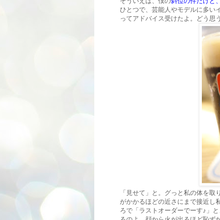
そういえば、僕の
斜位の件だけど
ひとつで、芸能人やモデルに多い
ってアドバイス受けたよ。どう思
「見せて」と。グっと私の体を取
がかかるほどの近さにまで接近し私の
ろで「ラストオーダーでーす♪」
るのよ、顔から火が出るほど恥ず