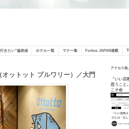
ン
T
行きたい"偏差値
ホテル一覧
マナー集
Forbes JAPAN連載
アクセス急
WERY（オットット ブルワリー）／大門
「いい店
思うこと
こそ命