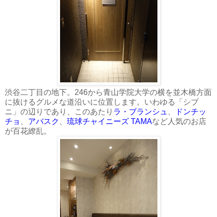
渋谷二丁目の地下。246から青山学院大学の横を並木橋方面
に抜けるグルメな道沿いに位置します。いわゆる「シブ
ニ」の辺りであり、このあたり
ラ・ブランシュ
、
ドンチッ
チョ
、
アバスク
、
琉球チャイニーズ TAMA
など人気のお店
が百花繚乱。