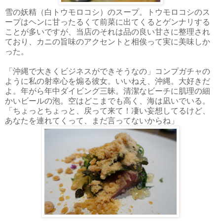
雪の妖精（白トウモロコシ）のスープ。トウモロコシのス
ープはヘンに甘ったるくて前菜に出てくるとゲンナリする
ことが多いですが、当店のそれは品の良い甘さに整理され
ており、カニの旨味のアクセントと相俟って実に美味しか
った。
「沖縄で大きくビジネスができそうなの」コンプガチャの
ように私の射幸心を煽る彼女。いいねえ、沖縄。大好きだ
よ。年がら年中ダイビング三昧。清潔なビーチに肌理の細
かいビールの泡。空はどこまでも高く、海は凪いでいる。
「ちょっとちょっと、戻って来て！凄い妄想してるけど、
あなたを連れてくって、まだ言ってないからね」