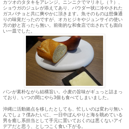
カツオのタタキをアレンジ。ニンニクでマリネし（？）、
ショウガのジュレが添えてあり、パウダー状に冷やされた
ガスパチョと共に爽やかに頂きます。魚そのものは想像通
りの味覚だったのですが、オカヒジキやジュンサイの使い
方の妙と言ったら無い。前衛的な和食店で出されても面白
い一皿でした。
パンが素朴ながら結構旨い。小麦の旨味がギュっと詰まっ
ており、いつの間にやら3個も食べてしまいました。
沖縄に活動拠点を移したとしても、忙しいのは変わり無い
んでしょ？僕みたいに、一日中ぼんやりと海を眺めている
男を癒し系担当として手元に置いておくのは悪くないアイ
デアだと思う、としつこく食い下がる。