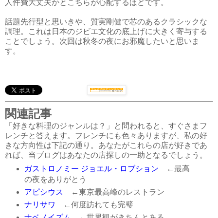
人件費大丈夫かとこちらが心配するほどです。
話題先行型と思いきや、質実剛健で芯のあるクラシックな
調理。これは日本のジビエ文化の底上げに大きく寄与する
ことでしょう。次回は秋冬の夜にお邪魔したいと思いま
す。
関連記事
「好きな料理のジャンルは？」と問われると、すぐさまフ
レンチと答えます。フレンチにも色々ありますが、私の好
きな方向性は下記の通り。あなたがこれらの店が好きであ
れば、当ブログはあなたの店探しの一助となるでしょう。
ガストロノミー ジョエル・ロブション
←最高
の夜をありがとう
アピシウス
←東京最高峰のレストラン
ナリサワ
←何度訪れても完璧
ナベノイズム
←世界観がきちんとある