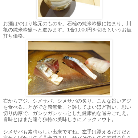
お酒はやはり地元のものを。石槌の純米吟醸に始まり、川
亀の純米吟醸へと進みます。1合1,000円を切るというお値
打ち価格。
右からアジ、シメサバ、シメサバの炙り。こんな旨いアジ
を食べることができ感無量、と評してよいほど旨い。思い
切り肉厚で、ガシッガシッっとした健康的な噛みごたえ。
旨味とはまた違う独特の美味しさにノックアウト。
シメサバも素晴らしい出来ですね。左手は添えるだけだと
言わんばかりの〆具合であり、サバそのものの素材の良さ