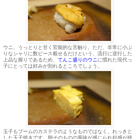
ウニ。うっとりと甘く官能的な舌触り。ただ、非常に小ぶ
りなシャリに数ピース載せるだけという、流行に逆行した
上品な握りであるため、
てんこ盛りのウニ
に慣れた現代っ
子にとっては好みが別れるところでしょう。
玉子もブームのカステラのようなものではなく、れっきと
した玉子焼きです。卵そのものの風味が感じられ好感が持