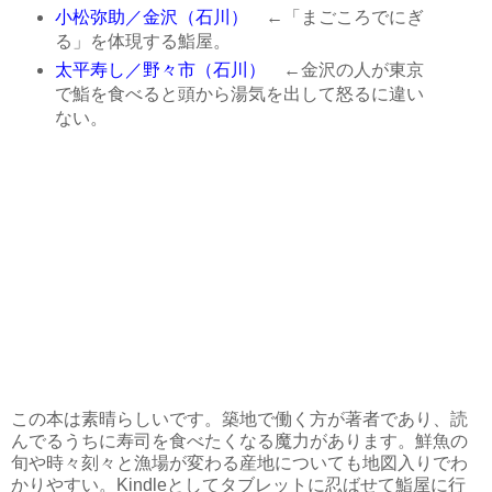
小松弥助／金沢（石川）
←「まごころでにぎ
る」を体現する鮨屋。
太平寿し／野々市（石川）
←金沢の人が東京
で鮨を食べると頭から湯気を出して怒るに違い
ない。
この本は素晴らしいです。築地で働く方が著者であり、読
んでるうちに寿司を食べたくなる魔力があります。鮮魚の
旬や時々刻々と漁場が変わる産地についても地図入りでわ
かりやすい。Kindleとしてタブレットに忍ばせて鮨屋に行