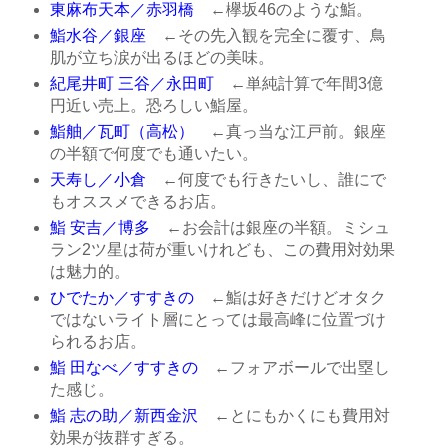
東麻布天本／赤羽橋
←欅坂46のような鮨。
鮨水谷／銀座
←その先入観を完全に覆す、鳥
肌が立ち涙が出るほどの美味。
紀尾井町 三谷／永田町
←単純計算で年間3億
円近い売上。恐ろしい鮨屋。
鮨舳／瓦町（高松）
←真っ当な江戸前。銀座
の半額で何度でも通いたい。
天寿し／小倉
←何度でも行きたいし、誰にで
もオススメできるお店。
鮨 安吉／博多
←お会計は銀座の半額。ミシュ
ラン2ツ星は荷が重いけれども、この費用対効果
は魅力的。
ひでたか／すすきの
←鮨は好きだけどオタク
ではないライト層にとっては最高峰に位置づけ
られるお店。
鮨 田なべ／すすきの
←フォアボールで出塁し
た感じ。
鮨 志の助／新西金沢
←とにもかくにも費用対
効果が抜群すぎる。