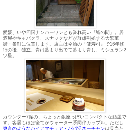
愛媛、いや四国ナンバーワンとも誉れ高い『鮨の間』。居
酒屋やキャバクラ、スナックなどが群雄割拠する大繁華
街・番町に位置します。店主は今治の『健寿司』で16年修
行の後、独立。青は藍より出でて藍より青し、ミシュラン2
ツ星。
カウンター7席の、ちょっと銀座っぽいコンパクトな鮨屋で
す。客層もほぼ全てがウォーター系同伴カップル。ただし
東京のようなハイアマチュア・パパ活ネーチャン
は見当た