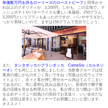
単価数万円を誇るローリーズのローストビーフ
と同等かそ
れ以上のクオリティが、2,200円。しかも、この立地で。マ
ッシュポテトやバターライスも優しい名脇役。250グラム
3,200円というプランもあったのですが、パンやサラダがし
っかり美味しいので、まずは150グラムで充分でしょう。
また、
タンタボッカ
や
グランボッカ
、
CarneSio（カルネジ
ーオ）
でも同じことを感じましたが、当飲食グループは従
業員の感じがものすごく良いですね（写真は公式ウェブサ
イトより）。次々と客が押し寄せホール内はてんてこまい
であるのに、常に柔和な笑みは崩さない。厨房内で獅子奮
迅の活躍を見せる料理人たちも、私が席と立つ際は一旦手
を止めディズニー顔負けの笑顔でお見送り。いい会社だな
あ。次回は是非ともディナーでお邪魔したいと思います。
オススメ！