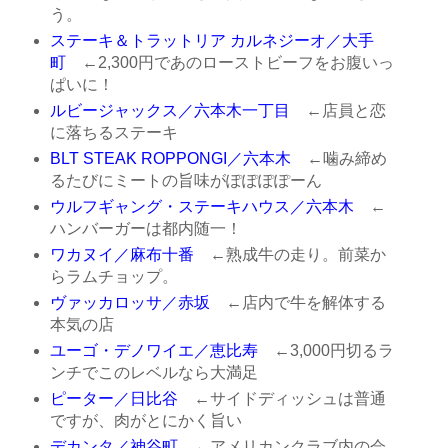
う。
ステーキ＆トラットリア カルネジーオ／大手
町
←2,300円であのローストビーフをお腹いっ
ぱいに！
ルビージャックス／六本木一丁目
←店員と恋
に落ちるステーキ
BLT STEAK ROPPONGI／六本木
←噛み締め
るたびにミートの旨味がぽぽぽぽーん
ウルフギャング・ステーキハウス／六本木
←
ハンバーガーは都内随一！
ワカヌイ／麻布十番
←熟成牛の走り。前菜か
らラムチョップ。
ヴァッカロッサ／赤坂
←店内で牛を解体する
本気の店
ユーゴ・デノワイエ／恵比寿
←3,000円切るラ
ンチでこのレベルなら大満足
ピーター／日比谷
←サイドディッシュは普通
ですが、肉がとにかく旨い
デカンタ／神谷町
←アメリカンクラブ内の会