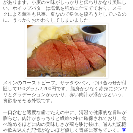
があります。小麦の甘味がしっかりと伝わりかなり美味し
い。ホイップバターは塩気を強めに仕立てており、スモー
クによる薫香も見事。夏なので身体を絞ろうとしているの
に、うっかりおかわりしてしまいました。
メインのローストビーフ。サラダやパン、つけ合わせが付
随して150グラム2,200円です。脂身が少なく赤身にジンワ
リとグラデーションがかかり、赤い肉汁が浮かぶという、
食欲をそそる外観です。
一口含むと適度な歯ごたえの中に、清澄で健康的な旨味が
膨らむ。肉汁がきっちりと繊維の中に確保されており、食
べ進めるほどに肉の美味しさが脳を駆け抜け、噛んだ記憶
や飲み込んだ記憶がないほど優しく胃袋に落ちていく。
客