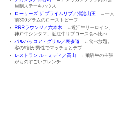
員制ステーキハウス
ローリーズ ザ プライムリブ／溜池山王
←一人
前300グラムのローストビーフ
RRRラウンジ／六本木
←近江牛サーロイン、
神戸牛シンタマ、近江牛リブロース食べ比べ
バルバッコア・グリル／表参道
←食べ放題。
客の9割が男性でマッチョとデブ
レストラン ル・ミディ／高山
←飛騨牛の主張
がものすごいフレンチ