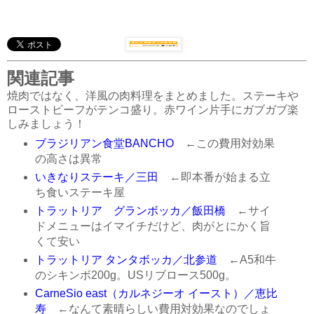
関連記事
焼肉ではなく、洋風の肉料理をまとめました。ステーキや
ローストビーフがテンコ盛り。赤ワイン片手にガブガブ楽
しみましょう！
ブラジリアン食堂BANCHO
←この費用対効果
の高さは異常
いきなりステーキ／三田
←即本番が始まる立
ち食いステーキ屋
トラットリア グランボッカ／飯田橋
←サイ
ドメニューはイマイチだけど、肉がとにかく旨
くて安い
トラットリア タンタボッカ／北参道
←A5和牛
のシキンボ200g。USリブロース500g。
CarneSio east（カルネジーオ イースト）／恵比
寿
←なんて素晴らしい費用対効果なのでしょ