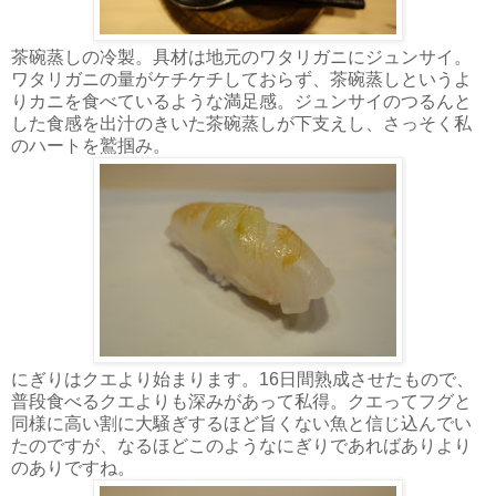
茶碗蒸しの冷製。具材は地元のワタリガニにジュンサイ。
ワタリガニの量がケチケチしておらず、茶碗蒸しというよ
りカニを食べているような満足感。ジュンサイのつるんと
した食感を出汁のきいた茶碗蒸しが下支えし、さっそく私
のハートを鷲掴み。
にぎりはクエより始まります。16日間熟成させたもので、
普段食べるクエよりも深みがあって私得。クエってフグと
同様に高い割に大騒ぎするほど旨くない魚と信じ込んでい
たのですが、なるほどこのようなにぎりであればありより
のありですね。