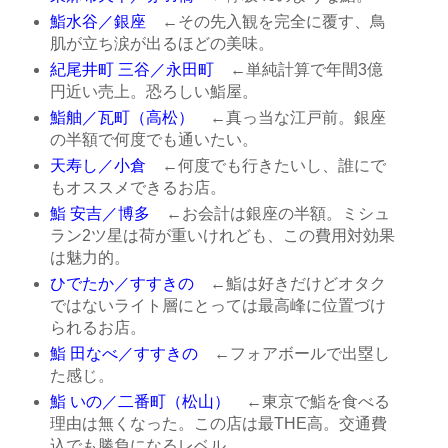
鮨水谷／銀座
←その先入観を完全に覆す、鳥
肌が立ち涙が出るほどの美味。
紀尾井町 三谷／永田町
←単純計算で年間3億
円近い売上。恐ろしい鮨屋。
鮨舳／瓦町（高松）
←真っ当な江戸前。銀座
の半額で何度でも通いたい。
天寿し／小倉
←何度でも行きたいし、誰にで
もオススメできるお店。
鮨 安吉／博多
←お会計は銀座の半額。ミシュ
ラン2ツ星は荷が重いけれども、この費用対効果
は魅力的。
ひでたか／すすきの
←鮨は好きだけどオタク
ではないライト層にとっては最高峰に位置づけ
られるお店。
鮨 田なべ／すすきの
←フォアボールで出塁し
た感じ。
鮨 いの／二番町（松山）
←東京で鮨を食べる
理由は無くなった。この店は最THE高。交通費
込でも勝負になるレベル。