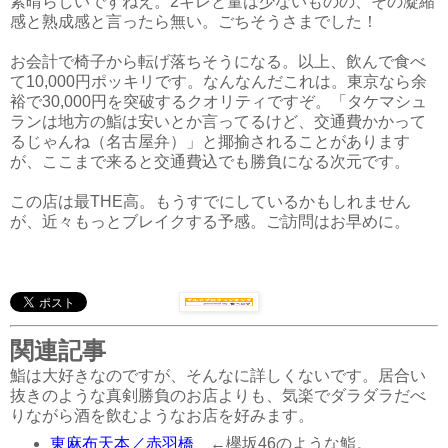
素晴らしいですねえ。2キレと量は少ないものの、その凝縮
感と熟成感と言ったら無い。ごちそうさまでした！
お会計で椅子から転げ落ちそうになる。以上、飲んで食べ
て10,000円ポッキリです。なんなんだこれは。東京なら余
裕で30,000円を突破するクオリティですぞ。「タケマシュ
ランは地方の鮨は安いとか言ってるけど、交通費かかって
るじゃんね（名古屋弁）」と揶揄されることがあります
が、ここまで来ると交通費込でも勝負になる次元です。
この店は最THE高。もうすでにしているかもしれません
が、近々もっとブレイクする予感。ご訪問はお早めに。
関連記事
鮨は大好きなのですが、そんなに詳しくないです。居合い
抜きのような真剣勝負のお店よりも、気楽でダラダラだべ
りながら酒を飲むようなお店を好みます。
東麻布天本／赤羽橋
←欅坂46のような鮨。