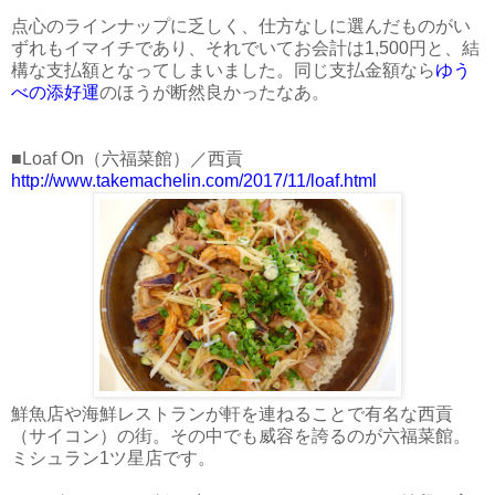
点心のラインナップに乏しく、仕方なしに選んだものがい
ずれもイマイチであり、それでいてお会計は1,500円と、結
構な支払額となってしまいました。同じ支払金額なら
ゆう
べの添好運
のほうが断然良かったなあ。
■Loaf On（六福菜館）／西貢
http://www.takemachelin.com/2017/11/loaf.html
鮮魚店や海鮮レストランが軒を連ねることで有名な西貢
（サイコン）の街。その中でも威容を誇るのが六福菜館。
ミシュラン1ツ星店です。