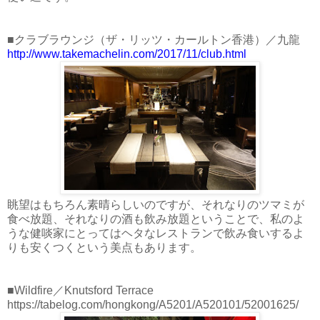
■クラブラウンジ（ザ・リッツ・カールトン香港）／九龍
http://www.takemachelin.com/2017/11/club.html
眺望はもちろん素晴らしいのですが、それなりのツマミが
食べ放題、それなりの酒も飲み放題ということで、私のよ
うな健啖家にとってはヘタなレストランで飲み食いするよ
りも安くつくという美点もあります。
■Wildfire／Knutsford Terrace
https://tabelog.com/hongkong/A5201/A520101/52001625/