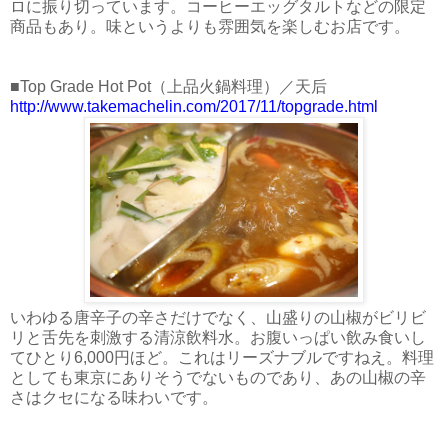
ロに振り切っています。コーヒーエッグタルトなどの限定
商品もあり。味というよりも雰囲気を楽しむお店です。
■Top Grade Hot Pot（上品火鍋料理）／天后
http://www.takemachelin.com/2017/11/topgrade.html
いわゆる唐辛子の辛さだけでなく、山盛りの山椒がビリビ
リと舌先を刺激する清涼飲料水。お腹いっぱい飲み食いし
てひとり6,000円ほど。これはリーズナブルですねえ。料理
としても東京にありそうでないものであり、あの山椒の辛
さはクセになる味わいです。