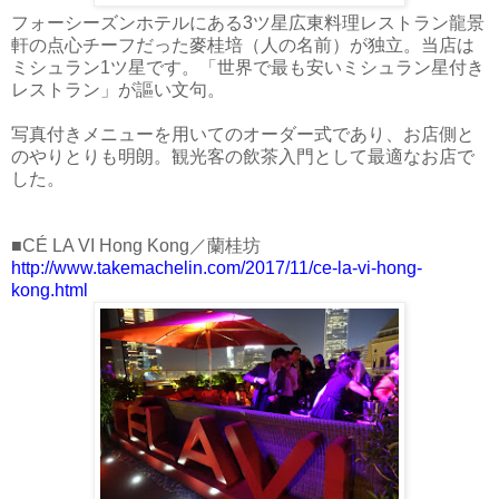
フォーシーズンホテルにある3ツ星広東料理レストラン龍景
軒の点心チーフだった麥桂培（人の名前）が独立。当店は
ミシュラン1ツ星です。「世界で最も安いミシュラン星付き
レストラン」が謳い文句。
写真付きメニューを用いてのオーダー式であり、お店側と
のやりとりも明朗。観光客の飲茶入門として最適なお店で
した。
■CÉ LA VI Hong Kong／蘭桂坊
http://www.takemachelin.com/2017/11/ce-la-vi-hong-
kong.html