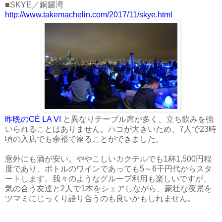
■SKYE／銅鑼湾
http://www.takemachelin.com/2017/11/skye.html
昨晩のCÉ LA VI
と異なりテーブル席が多く、立ち飲みを強
いられることはありません。ハコが大きいため、7人で23時
頃の入店でも余裕で座ることができました。
意外にも酒が安い。ややこしいカクテルでも1杯1,500円程
度であり、ボトルのワインであっても5～6千円代からスタ
ートします。我々のようなグループ利用も楽しいですが、
気の合う友達と2人で1本をシェアしながら、豪壮な夜景を
ツマミにじっくり語り合うのも良いかもしれません。