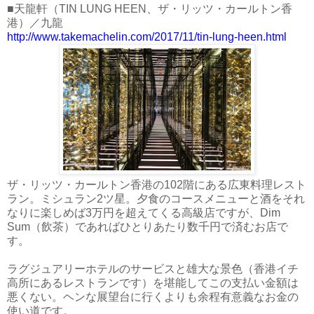
■天龍軒（TIN LUNG HEEN、ザ・リッツ・カールトン香
港）／九龍
http://www.takemachelin.com/2017/11/tin-lung-heen.html
ザ・リッツ・カールトン香港の102階にある広東料理レスト
ラン。ミシュラン2ツ星。夕食のコースメニューと酒をそれ
なりに楽しめば3万円を超えてくる高級店ですが、Dim
Sum（飲茶）であればひとりあたり数千円で済むお店で
す。
ラグジュアリーホテルのサービスと雄大な景色（香港イチ
高所にあるレストランです）を堪能してこの支払い金額は
悪くない。ヘンな展望台に行くよりも余程有意義なお金の
使い道です。