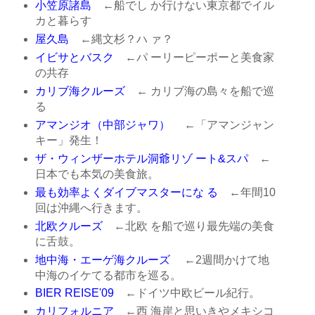
小笠原諸島
←船でし か行けない東京都でイル
カと暮らす
屋久島
←縄文杉？ハ ァ？
イビサとバスク
←パ ーリーピーポーと美食家
の共存
カリブ海クルーズ
← カリブ海の島々を船で巡
る
アマンジオ（中部ジャワ）
←「アマンジャン
キー」発生！
ザ・ウィンザーホテル洞爺リゾ ート&スパ
←
日本でも本気の美食旅。
最も効率よくダイブマスターにな る
←年間10
回は沖縄へ行きます。
北欧クルーズ
←北欧 を船で巡り最先端の美食
に舌鼓。
地中海・エーゲ海クルーズ
←2週間かけて地
中海のイケてる都市を巡る。
BIER REISE'09
←ドイツ中欧ビール紀行。
カリフォルニア
←西 海岸と思いきやメキシコ