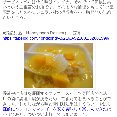
サービスレベルは低く味はイマイチ。それでいて値段は高
いという三重苦のお店です。どのような論理をもって1ツ星
認定をしたのかミシュラン社の担当者を小一時間問い詰め
たいところ。
■満記甜品（Honeymoon Dessert）／西貢
https://tabelog.com/hongkong/A5216/A521601/52001599/
香港中に店舗を展開するマンゴースイーツ専門店の本店。
店の隣に調理工場があるため、できたてを食べることがで
きます。しかしながら味と費用対効果は中くらい。やはり
直前にバンコクでマンゴーを安く美味しく楽しんできた
ば
かりであり、ついつい比較してしまいました。