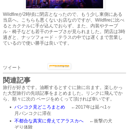
Wildfireが2時頃に閉店となったので、もう少し東側にある
当店へ。こちらも悪くないお店なのですが、Wildfireに比べ
るとカクテルに手が込んでおらず、また、内装やテーブ
ル・椅子なども若干のチープさが見られました。閉店は3時
過ぎと、ナッツフォード・テラスの中では遅くまで営業し
ているので使い勝手は良いです。
ツイート
関連記事
旅行が好きです。油断するとすぐに旅に出ます。楽しかっ
た大型旅行の先頭記事をまとめました。リンクに飛んでか
ら、順々に次の ページをめくって頂ければ幸いです。
バンコク見どころまとめ
←2017年は延べ1ヶ
月バンコクに滞在
不都合な真実に脅えてアラスカへ
←衝撃の犬
ぞり体験