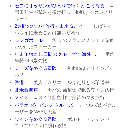
セブにオッサンがひとりで行くと こうなる
←
岡田和生が私財を投げ打って挑戦するカジノリ
ゾート
2週間のハワイ旅行で出来ること
←しばらく
ハワイに来ることは無いだろう
シンガポール
←愛し のフランス人シェフを追
いかけたストーカー
年末年始に11日間のクルーズで 海外へ
←平均
年齢74.6歳の旅
チーズをめぐる冒険
←Airbnbはアリナシどっ
ち？
香港
←美人ソムリエ ールふたりとの珍道中
北米西海岸
←ナパの 葡萄畑で眠るワイン旅行
スイス
←スイス航空 様ご招待のタダ旅行
パラオ ダイビング クルーズ
←ヒルズ族がクル
ーザーをM&Aした話
ワインをめぐる冒険
←ボルドー・シャンパー
ニュでワインに溺れる旅