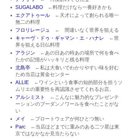
SUGALABO
←料理だけなら一番好きかも
エクアトゥール
←天才によって創られる唯一
無二の料理
フロリレージュ
← 間違いなく世界を狙える
キャーヴ・ドゥ・ギャマン・エ・ハナレ
←世
界を狙える日仏料理
アラジン
←あの日あの時あの場所で何を食べ
たかの記憶がハッキリと残る料理
北島亭
←私は大食いでわかりやすい味を好む
ため当店は黄金センター
ALLIE
←ワインという食事の知的部分を担うソ
ムリエの重要性を再認識させてくれるお店。
アルシミスト
←こんなに魅力的なプレゼンテ
ーションのブーダンノワールを食べたことがな
い
メイ
←ブロートウェアが何ひとつ無い
Parc
←当店ほどまでに重みのある二ツ星は東
京ではなかなか見当たらない