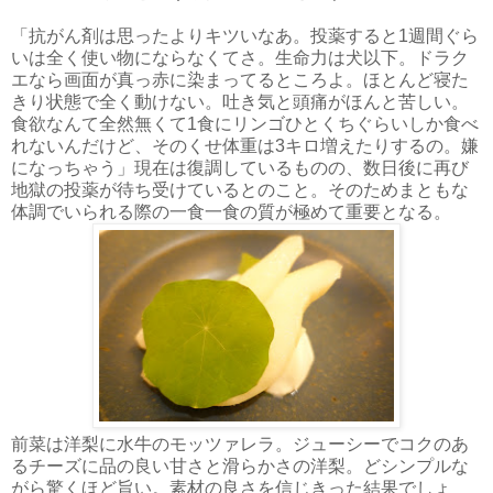
「抗がん剤は思ったよりキツいなあ。投薬すると1週間ぐら
いは全く使い物にならなくてさ。生命力は犬以下。ドラク
エなら画面が真っ赤に染まってるところよ。ほとんど寝た
きり状態で全く動けない。吐き気と頭痛がほんと苦しい。
食欲なんて全然無くて1食にリンゴひとくちぐらいしか食べ
れないんだけど、そのくせ体重は3キロ増えたりするの。嫌
になっちゃう」現在は復調しているものの、数日後に再び
地獄の投薬が待ち受けているとのこと。そのためまともな
体調でいられる際の一食一食の質が極めて重要となる。
前菜は洋梨に水牛のモッツァレラ。ジューシーでコクのあ
るチーズに品の良い甘さと滑らかさの洋梨。どシンプルな
がら驚くほど旨い。素材の良さを信じきった結果でしょ