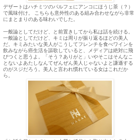
デザートはハチミツのパルフェにアンコにほうじ茶（？）
で風味付け。 こちらも意外性のある組み合わせながら非常
にまとまりのある味わいでした。
一般論としてだけど、と前置きしてから私は話を続ける。
一般論としてだけど、キミは周りが振り返るほどの美人
だ。キミみたいな美人がこうしてフレンチを食べワインを
飲みながら癌生活を謳歌していると、メディアは絶対に飛
びつくと思うよ。「そう？ありがと」いやそこはそんなこ
とないよあたしなんてぜんぜん美人じゃないよと謙遜する
のがスジだろう。美人と言われ慣れている女はこれだか
ら。