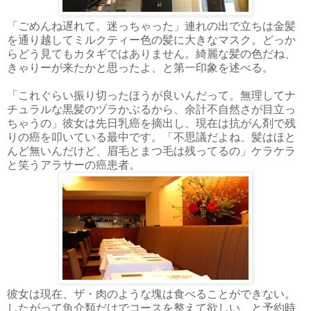
「ごめんね遅れて。迷っちゃった」連れの出で立ちは金髪
を通り越してミルクティー色の髪に大きなマスク。どっか
らどう見てもカタギではありません。綺麗な髪の色だね、
きゃりーが来たかと思ったよ、と第一印象を述べる。
「これぐらい振り切ったほうが良いんだって。無理してナ
チュラルな黒髪のヅラかぶるから、余計不自然さが目立っ
ちゃうの」彼女は先日乳癌を摘出し、現在は抗がん剤で残
りの癌を叩いている最中です。「不思議だよね、髪はほと
んど無いんだけど、眉毛とまつ毛は残ってるの」ケラケラ
と笑うアラサーの癌患者。
彼女は現在、ザ・肉のような塊は食べることができない。
したがって魚介類だけでコースを整えて欲しい、と予約時