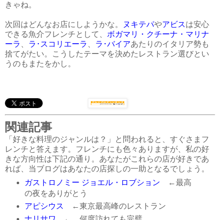
きゃね。
次回はどんなお店にしようかな。
ヌキテパ
や
アビス
は安心
できる魚介フレンチとして、
ボガマリ・クチーナ・マリナ
ーラ
、
ラ･スコリエーラ
、
ラ･バイア
あたりのイタリア勢も
捨てがたい。こうしたテーマを決めたレストラン選びとい
うのもまたをかし。
関連記事
「好きな料理のジャンルは？」と問われると、すぐさまフ
レンチと答えます。フレンチにも色々ありますが、私の好
きな方向性は下記の通り。あなたがこれらの店が好きであ
れば、当ブログはあなたの店探しの一助となるでしょう。
ガストロノミー ジョエル・ロブション
←最高
の夜をありがとう
アピシウス
←東京最高峰のレストラン
ナリサワ
← 何度訪れても完璧