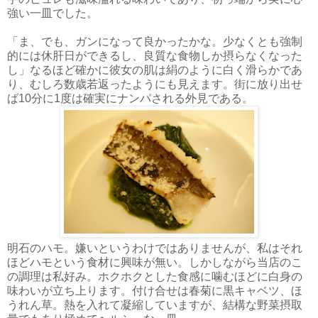
強い一皿でした。
「ま、でも、ガンになって良かったかな。少なくとも強制
的には休肝日ができるし、良質な食物しか摂らなくなった
し」なるほど確かに彼女の肌は絹のように白く滑らかであ
り、むしろ数歳若返ったようにも見えます。街に放り出せ
ば10分に1度は確実にナンパされる外見である。
明石のハモ。嫌いというわけではありませんが、私はそれ
ほどハモという食材に興味が無い。しかしながら当店のこ
の調理は私好み。ホクホクとした食感に噛むほどに白身の
味わいが立ち上ります。付け合せは春菊に黒キャベツ、ほ
うれん草。熱を入れて凝縮していますが、結構な野菜摂取