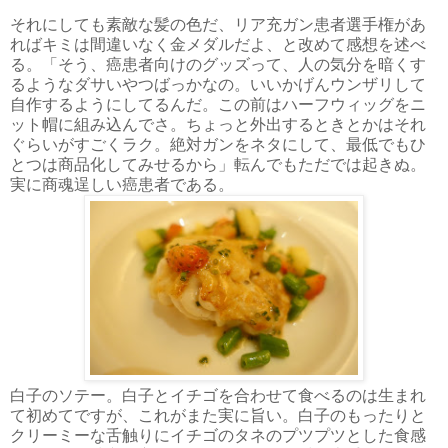
それにしても素敵な髪の色だ、リア充ガン患者選手権があ
ればキミは間違いなく金メダルだよ、と改めて感想を述べ
る。「そう、癌患者向けのグッズって、人の気分を暗くす
るようなダサいやつばっかなの。いいかげんウンザリして
自作するようにしてるんだ。この前はハーフウィッグをニ
ット帽に組み込んでさ。ちょっと外出するときとかはそれ
ぐらいがすごくラク。絶対ガンをネタにして、最低でもひ
とつは商品化してみせるから」転んでもただでは起きぬ。
実に商魂逞しい癌患者である。
白子のソテー。白子とイチゴを合わせて食べるのは生まれ
て初めてですが、これがまた実に旨い。白子のもったりと
クリーミーな舌触りにイチゴのタネのプツプツとした食感