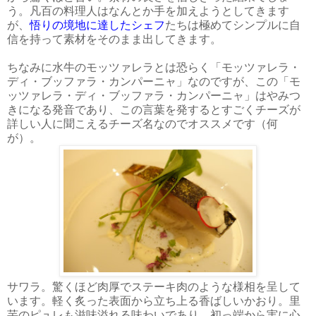
う。凡百の料理人はなんとか手を加えようとしてきます
が、
悟りの境地に達したシェフ
たちは極めてシンプルに自
信を持って素材をそのまま出してきます。
ちなみに水牛のモッツァレラとは恐らく「モッツァレラ・
ディ・ブッファラ・カンパーニャ」なのですが、この「モ
ッツァレラ・ディ・ブッファラ・カンパーニャ」はやみつ
きになる発音であり、この言葉を発するとすごくチーズが
詳しい人に聞こえるチーズ名なのでオススメです（何
が）。
サワラ。驚くほど肉厚でステーキ肉のような様相を呈して
います。軽く炙った表面から立ち上る香ばしいかおり。里
芋のピュレも滋味溢れる味わいであり、初っ端から実に心