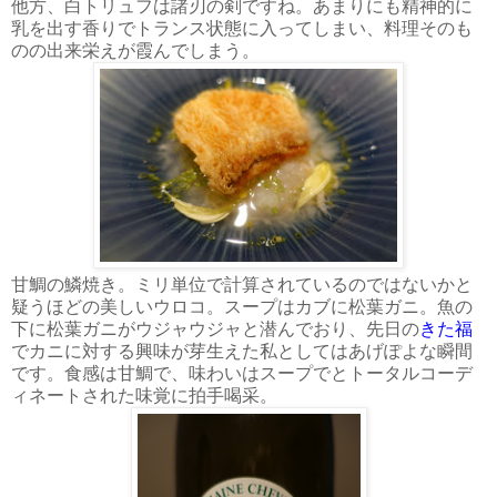
他方、白トリュフは諸刃の剣ですね。あまりにも精神的に
乳を出す香りでトランス状態に入ってしまい、料理そのも
のの出来栄えが霞んでしまう。
甘鯛の鱗焼き。ミリ単位で計算されているのではないかと
疑うほどの美しいウロコ。スープはカブに松葉ガニ。魚の
下に松葉ガニがウジャウジャと潜んでおり、先日の
きた福
でカニに対する興味が芽生えた私としてはあげぽよな瞬間
です。食感は甘鯛で、味わいはスープでとトータルコーデ
ィネートされた味覚に拍手喝采。