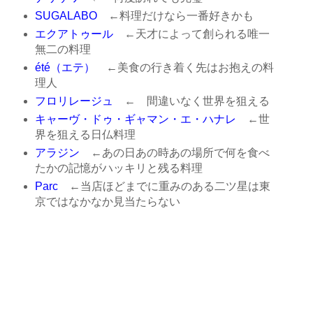
SUGALABO
←料理だけなら一番好きかも
エクアトゥール
←天才によって創られる唯一
無二の料理
été（エテ）
←美食の行き着く先はお抱えの料
理人
フロリレージュ
← 間違いなく世界を狙える
キャーヴ・ドゥ・ギャマン・エ・ハナレ
←世
界を狙える日仏料理
アラジン
←あの日あの時あの場所で何を食べ
たかの記憶がハッキリと残る料理
Parc
←当店ほどまでに重みのある二ツ星は東
京ではなかなか見当たらない