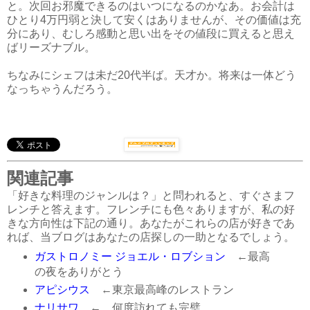
と。次回お邪魔できるのはいつになるのかなあ。お会計は
ひとり4万円弱と決して安くはありませんが、その価値は充
分にあり、むしろ感動と思い出をその値段に買えると思え
ばリーズナブル。
ちなみにシェフは未だ20代半ば。天才か。将来は一体どう
なっちゃうんだろう。
関連記事
「好きな料理のジャンルは？」と問われると、すぐさまフ
レンチと答えます。フレンチにも色々ありますが、私の好
きな方向性は下記の通り。あなたがこれらの店が好きであ
れば、当ブログはあなたの店探しの一助となるでしょう。
ガストロノミー ジョエル・ロブション
←最高
の夜をありがとう
アピシウス
←東京最高峰のレストラン
ナリサワ
← 何度訪れても完璧