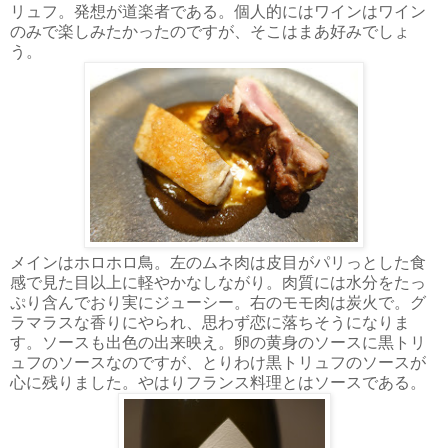
リュフ。発想が道楽者である。個人的にはワインはワイン
のみで楽しみたかったのですが、そこはまあ好みでしょ
う。
メインはホロホロ鳥。左のムネ肉は皮目がパリっとした食
感で見た目以上に軽やかなしながり。肉質には水分をたっ
ぷり含んでおり実にジューシー。右のモモ肉は炭火で。グ
ラマラスな香りにやられ、思わず恋に落ちそうになりま
す。ソースも出色の出来映え。卵の黄身のソースに黒トリ
ュフのソースなのですが、とりわけ黒トリュフのソースが
心に残りました。やはりフランス料理とはソースである。