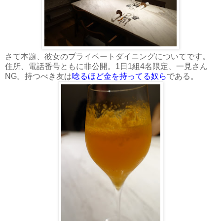
さて本題、彼女のプライベートダイニングについてです。
住所、電話番号ともに非公開。1日1組4名限定、一見さん
NG。持つべき友は
唸るほど金を持ってる奴ら
である。