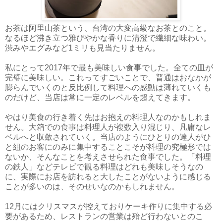
お茶は阿里山茶という、台湾の大変高級なお茶とのこと。
なるほど沸き立つ雅びやかな香りに清澄で繊細な味わい。
渋みやエグみなど1ミリも見当たりません。
私にとって2017年で最も美味しい食事でした。全ての皿が
完璧に美味しい。これってすごいことで、普通はおなかが
膨らんでいくのと反比例して料理への感動は薄れていくも
のだけど、当店は常に一定のレベルを超えてきます。
やはり美食の行き着く先はお抱えの料理人なのかもしれま
せん。大箱での食事は料理人が複数入り混じり、凡庸なレ
ベルへと収斂されていく。当店のようにひとりの達人がひ
と組のお客にのみに集中することこそが料理の究極形では
ないか、そんなことを考えさせられた食事でした。「料理
の鉄人」などテレビで観る料理はどれも美味しそうなの
に、実際にお店を訪れると大したことがないように感じる
ことが多いのは、そのせいなのかもしれません。
12月にはクリスマスが控えておりケーキ作りに集中する必
要があるため、レストランの営業は殆ど行わないとのこ