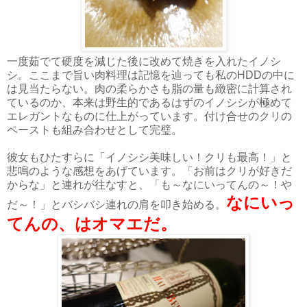
一度茹でて硬度を減じた後に改めて焼きを入れたイノシ
シ。ここまで旨い肉料理は記憶を辿っても私のHDDの中に
は見当たらない。肉の柔らかさも脂の量も緻密に計算され
ているのか、本来は野生的であるはずのイノシシが極めて
エレガントなものに仕上がっています。付け合せのクリの
ペーストも組み合わせとして完璧。
彼女もひたすらに「イノシシ美味しい！クリも最高！」と
悲鳴のような感想をあげています。「お前はクリが好きだ
からな」と連れが往なすと、「も～なにいってんの～！や
なにいっ
だ～！」とバシバシ連れの肩を叩き始める。
てんの、はオマエだ。