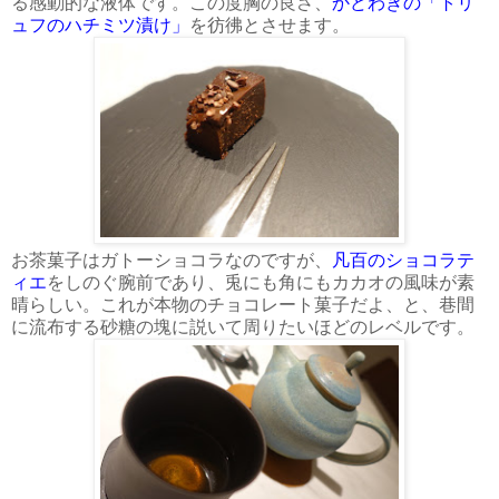
る感動的な液体です。この度胸の良さ、
かどわきの「トリ
ュフのハチミツ漬け」
を彷彿とさせます。
お茶菓子はガトーショコラなのですが、
凡百のショコラテ
ィエ
をしのぐ腕前であり、兎にも角にもカカオの風味が素
晴らしい。これが本物のチョコレート菓子だよ、と、巷間
に流布する砂糖の塊に説いて周りたいほどのレベルです。