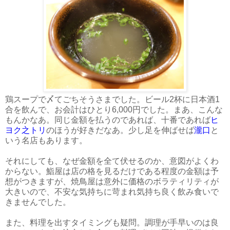
鶏スープで〆てごちそうさまでした。ビール2杯に日本酒1
合を飲んで、お会計はひとり6,000円でした。まあ、こんな
もんかなあ。同じ金額を払うのであれば、十番であれば
ヒ
ヨク之トリ
のほうが好きだなあ。少し足を伸ばせば
瀧口
と
いう名店もあります。
それにしても、なぜ金額を全て伏せるのか、意図がよくわ
からない。鮨屋は店の格を見るだけである程度の金額は予
想がつきますが、焼鳥屋は意外に価格のボラティリティが
大きいので、不安な気持ちに苛まれ気持ち良く飲み食いで
きませんでした。
また、料理を出すタイミングも疑問。調理が手早いのは良