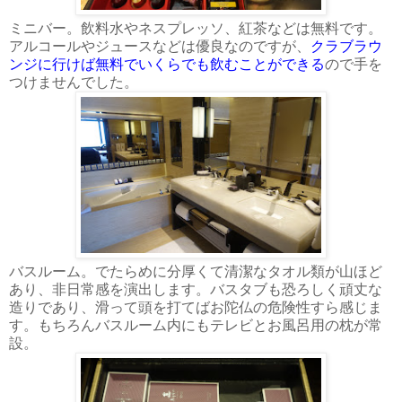
ミニバー。飲料水やネスプレッソ、紅茶などは無料です。
アルコールやジュースなどは優良なのですが、
クラブラウ
ンジに行けば無料でいくらでも飲むことができる
ので手を
つけませんでした。
バスルーム。でたらめに分厚くて清潔なタオル類が山ほど
あり、非日常感を演出します。バスタブも恐ろしく頑丈な
造りであり、滑って頭を打てばお陀仏の危険性すら感じま
す。もちろんバスルーム内にもテレビとお風呂用の枕が常
設。