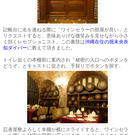
記帳台に名を連ねる際に「ワインセラーの部屋が良い」と
リクエストすると、意味ありげな微笑みを見せながら小さ
く頷くレセプショニスト。この裏技は
沖縄在住の堀未央奈
似ダイバー
に教えて頂きました。
トイレ近くの本棚前に案内され「秘密の入口へのボタンを
どうぞ」とキャストに促され、手探りでボタンを探す。
忍者屋敷よろしく本棚が横にスライドすると、ワインセラ