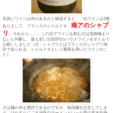
店員にワインは何があるかと確認すると、「白ワインは3種
南アのシャブ
ありまして、フランスのシャルドネ、
リ
、それから…」。この店でワインを飲むのは危険極まり
ないと判断し、最も安い3,000円のハウスワインをボトルで
お願いしました（注：シャブリとはフランスのシャブリ地
区で造られる、シャルドネという葡萄を用いたワインのこ
と）。
〆は麺か米を選択できるのですが、毎回麺を注文してしま
う。ひたすらにごま油味のラーメンといった類の炭水化物