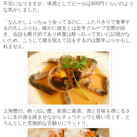
不安になりますが、体感としてビールは800円ぐらいのよう
な気がしました。
「なんかしょっちゅう会ってるのに、ふたりきりで食事す
るの久しぶりね」確かに彼女とは近年グループ交際が続
き、会話も断片的であり終盤は酔っ払って互いに記憶がな
いため、こうして腰を据えて話をするのは数年ぶりかもし
れません。
上海蟹の、酔っ払い蟹。前菜に最適。酒と甘味を感じるタ
レに生の身を絡ませながらチュウチュウと吸い尽くす。と
ろんとした官能的な舌触りにウットリ。