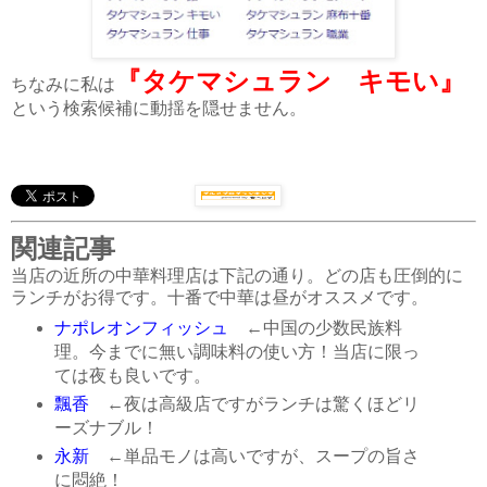
『タケマシュラン キモい』
ちなみに私は
という検索候補に動揺を隠せません。
関連記事
当店の近所の中華料理店は下記の通り。どの店も圧倒的に
ランチがお得です。十番で中華は昼がオススメです。
ナポレオンフィッシュ
←中国の少数民族料
理。今までに無い調味料の使い方！当店に限っ
ては夜も良いです。
飄香
←夜は高級店ですがランチは驚くほどリ
ーズナブル！
永新
←単品モノは高いですが、スープの旨さ
に悶絶！