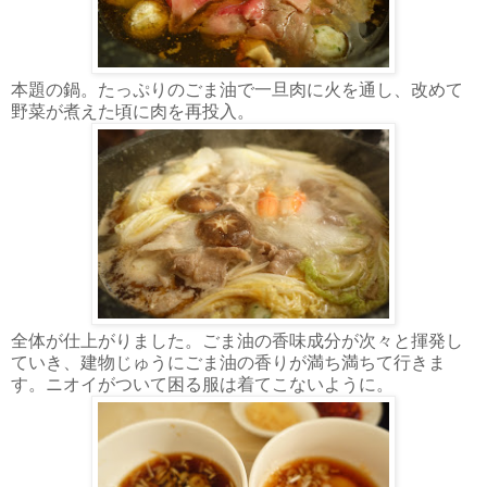
本題の鍋。たっぷりのごま油で一旦肉に火を通し、改めて
野菜が煮えた頃に肉を再投入。
全体が仕上がりました。ごま油の香味成分が次々と揮発し
ていき、建物じゅうにごま油の香りが満ち満ちて行きま
す。ニオイがついて困る服は着てこないように。