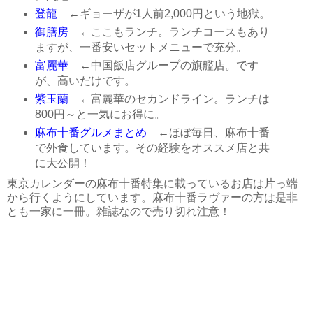
登龍
←ギョーザが1人前2,000円という地獄。
御膳房
←ここもランチ。ランチコースもあり
ますが、一番安いセットメニューで充分。
富麗華
←中国飯店グループの旗艦店。です
が、高いだけです。
紫玉蘭
←富麗華のセカンドライン。ランチは
800円～と一気にお得に。
麻布十番グルメまとめ
←ほぼ毎日、麻布十番
で外食しています。その経験をオススメ店と共
に大公開！
東京カレンダーの麻布十番特集に載っているお店は片っ端
から行くようにしています。麻布十番ラヴァーの方は是非
とも一家に一冊。雑誌なので売り切れ注意！