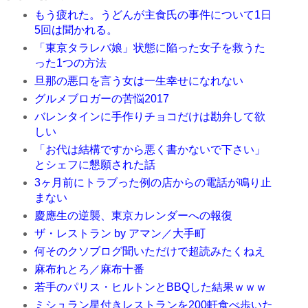
もう疲れた。うどんが主食氏の事件について1日
5回は聞かれる。
「東京タラレバ娘」状態に陥った女子を救うた
った1つの方法
旦那の悪口を言う女は一生幸せになれない
グルメブロガーの苦悩2017
バレンタインに手作りチョコだけは勘弁して欲
しい
「お代は結構ですから悪く書かないで下さい」
とシェフに懇願された話
3ヶ月前にトラブった例の店からの電話が鳴り止
まない
慶應生の逆襲、東京カレンダーへの報復
ザ・レストラン by アマン／大手町
何そのクソブログ聞いただけで超読みたくねえ
麻布れとろ／麻布十番
若手のパリス・ヒルトンとBBQした結果ｗｗｗ
ミシュラン星付きレストランを200軒食べ歩いた