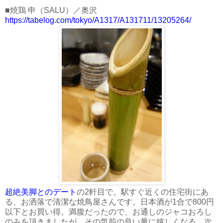
■焼鶏 申（SALU）／奥沢
https://tabelog.com/tokyo/A1317/A131711/13205264/
超絶美脚とのデート
の2軒目で。駅すぐ近くの住宅街にあ
る、お洒落で清潔な焼鳥屋さんです。日本酒が1合で800円
以下とお買い得。満腹だったので、お通しのジャコおろし
のみを頂きましたが、その気前の良い量に嬉しくなる。次