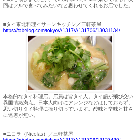
回はフルで食べてみたいなと思わせてくれるお店でした。
■タイ東北料理イサーンキッチン／三軒茶屋
https://tabelog.com/tokyo/A1317/A131706/13031134/
本格的なタイ料理店。店員は皆タイ人。タイ語が飛び交い
異国情緒満点。日本人向けにアレンジなどはしておらず、
思い切りタイ料理に振り切っています。酸味と辛味と甘さ
に遠慮が無い。
■ニコラ（Nicolas）／三軒茶屋