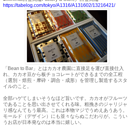
https://tabelog.com/tokyo/A1316/A131602/13216421/
「Bean to Bar」とはカカオ農園に直接足を運び直接仕入
れ、カカオ豆から板チョコレートができるまでの全工程
（選別・焙煎・摩砕・調合・成形）を管理し製造するスタ
イルのこと。
全部ハゲてしまいそうなほど旨いです。カカオがフルーツ
であることを思い出させてくれる味。粗挽きのジャリジャ
リ感なんてもう最高。これは本物マジでうめえあうあう。
モールド（デザイン）にも並々ならぬこだわりが。こうい
うお店が日本発なのは本当に嬉しい。