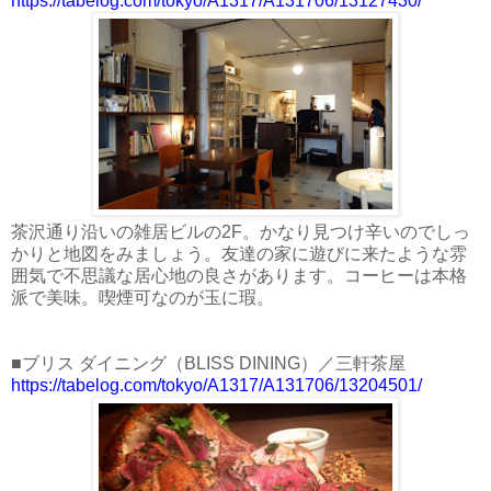
https://tabelog.com/tokyo/A1317/A131706/13127430/
茶沢通り沿いの雑居ビルの2F。かなり見つけ辛いのでしっ
かりと地図をみましょう。友達の家に遊びに来たような雰
囲気で不思議な居心地の良さがあります。コーヒーは本格
派で美味。喫煙可なのが玉に瑕。
■ブリス ダイニング（BLISS DINING）／三軒茶屋
https://tabelog.com/tokyo/A1317/A131706/13204501/