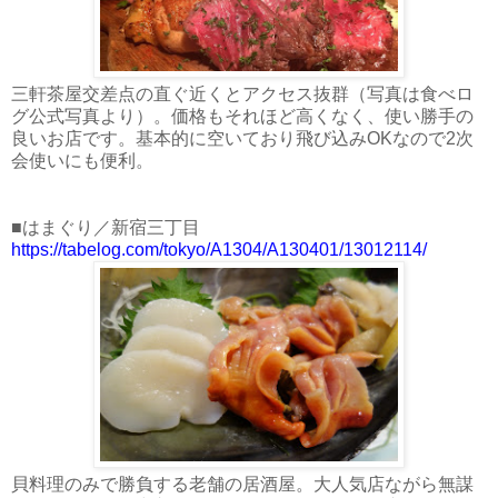
三軒茶屋交差点の直ぐ近くとアクセス抜群（写真は食べロ
グ公式写真より）。価格もそれほど高くなく、使い勝手の
良いお店です。基本的に空いており飛び込みOKなので2次
会使いにも便利。
■はまぐり／新宿三丁目
https://tabelog.com/tokyo/A1304/A130401/13012114/
貝料理のみで勝負する老舗の居酒屋。大人気店ながら無謀