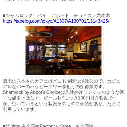
■シャムロック バイ アボット チョイス／六本木
https://tabelog.com/tokyo/A1307/A130701/13143425/
週末の六本木のカフェはどこも凄惨な混雑なので、カジュ
アルなバーのハッピーアワーを狙うのが得策です。
Shamrock by Abbot's Choiceは先述のオランジェのような派
手な値引きはなく、ビール1杯につき100円引き程度です
が、空いているという状況そのものに価値があり、たまに
利用しています。
■Minimal白金高輪Factory & Store／白金高輪