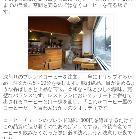
までの営業。空間を売るのではなくコーヒーを売る店で
す。
深煎りのブレンドコーヒーを注文。丁寧にドリップするた
め、注文から5～10分を要します。味は絶品。目が覚めるよ
うな香ばしさと上品な苦味。柔和な甘味と少しの酸味。完
璧なバランスです。レストランにおいてデザートに併せて
出されるコーヒーとは一線を画し、「これがコーヒー屋の
コーヒーだ」と言わんばかりのクオリティです。
コーヒーチェーンのブレンド1杯に300円を追加するだけで
この品質に辿り着くのであればアリですね。今後白金でコ
ーヒーを飲みたくなった際は必ず訪れようと決意した夜で
した。