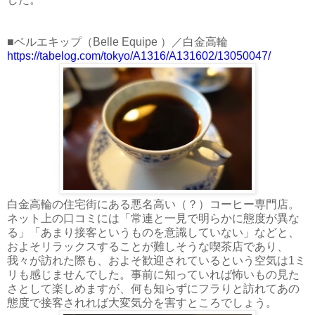
■ベルエキップ（Belle Equipe ）／白金高輪
https://tabelog.com/tokyo/A1316/A131602/13050047/
白金高輪の住宅街にある悪名高い（？）コーヒー専門店。
ネット上の口コミには「常連と一見で明らかに態度が異な
る」「あまり接客というものを意識していない」などと、
およそリラックスすることが難しそうな喫茶店であり、
我々が訪れた際も、およそ歓迎されているという空気は1ミ
リも感じませんでした。事前に知っていれば怖いもの見た
さとして楽しめますが、何も知らずにフラりと訪れてあの
態度で接客されれば大変気分を害すところでしょう。