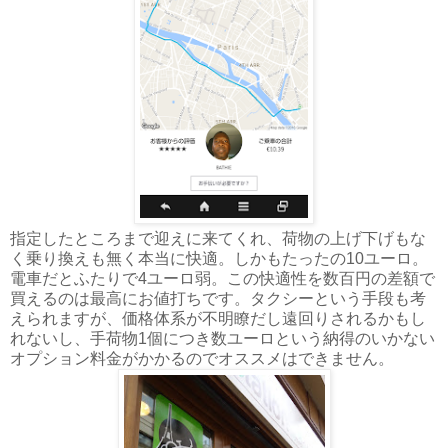
指定したところまで迎えに来てくれ、荷物の上げ下げもな
く乗り換えも無く本当に快適。しかもたったの10ユーロ。
電車だとふたりで4ユーロ弱。この快適性を数百円の差額で
買えるのは最高にお値打ちです。タクシーという手段も考
えられますが、価格体系が不明瞭だし遠回りされるかもし
れないし、手荷物1個につき数ユーロという納得のいかない
オプション料金がかかるのでオススメはできません。