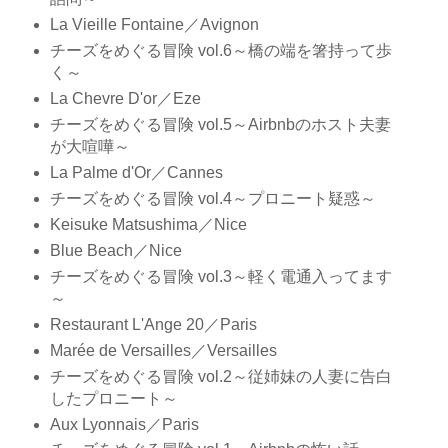
La Vieille Fontaine／Avignon
チーズをめぐる冒険 vol.6～橋の端を箸持って歩
く～
La Chevre D'or／Eze
チーズをめぐる冒険 vol.5～Airbnbのホスト夫妻
が大喧嘩～
La Palme d'Or／Cannes
チーズをめぐる冒険 vol.4～プロニート疑惑～
Keisuke Matsushima／Nice
Blue Beach／Nice
チーズをめぐる冒険 vol.3～軽く電通入ってます
～
Restaurant L'Ange 20／Paris
Marée de Versailles／Versailles
チーズをめぐる冒険 vol.2～従姉妹の人妻に告白
したプロニート～
Aux Lyonnais／Paris