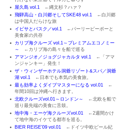
屋久島 vol.1
←縄文杉？ハァ？
飛騨高山・白川郷そしてSKE48 vol.1
←白川郷
は中国人だらけな旅
イビサとバスク／vol.1
←パーリーピーポーと
美食家の共存
カリブ海クルーズ vol.1～プレミアムエコノミー
～
←カリブ海の島々を船で巡る
アマンジオ／ジョグジャカルタ vol.1
←「アマ
ンジャンキー」発生！
ザ・ウィンザーホテル洞爺リゾート&スパ／洞爺
湖 vol.1
←日本でも本気の美食旅。
最も効率よくダイブマスターになる vol.01
←
年間10回は沖縄へ行きます。
北欧クルーズvol.01～ロンドン～
←北欧を船で
巡り最先端の美食に舌鼓。
地中海・エーゲ海クルーズvol.01
←2週間かけ
て地中海のイケてる都市を巡る。
BIER REISE'09 vol.01
←ドイツ中欧ビール紀