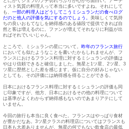
とにかくシェフのブチ切れっぷりが心から面白い。アーテ
ィスト気質の料理人って本当に多いですよね。それにして
も、
一部の料理人はどうしてこうミシュランだの食べログ
だのと他人の評価を気にするのでしょう。
美味しくて気持
ちの良いおもてなしを納得感のある値段で提供できれば自
然と客は増えるのに。ファンが増えてそれなりに利益が出
ればそれでいいじゃん。
ところで、ミシュランの星について。
昨年のフランス旅行
においても似たようなことを書いたかもしれませんが、フ
ランスにおけるフランス料理に対するミシュランの評価は
やはり信頼できると確信しました。無星と1ツ星、2ツ星、3
ツ星に歴然とした差を感じます。仮に自分の好みじゃない
としても、その評価には納得感を得ることができる。
日本におけるフランス料理に対するミシュランの評価も同
じ印象ですが、他方、日本におけるその他の料理について
は基準がよくわからず納得感もないのであまりアテにして
いません。
今回の旅行も本当に良く食べた。フランスはやっぱり食材
が豊かだなあ。3ツ星クラスの料理店についてはフランスも
日本も大差ありませんが、無星の何でもない飲食店の最低