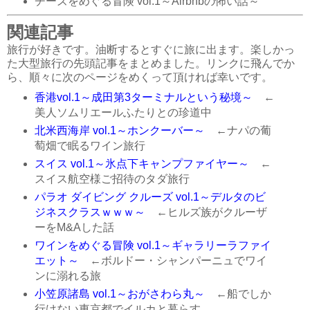
チーズをめぐる冒険 vol.1～Airbnbの怖い話～
関連記事
旅行が好きです。油断するとすぐに旅に出ます。楽しかっ
た大型旅行の先頭記事をまとめました。リンクに飛んでか
ら、順々に次のページをめくって頂ければ幸いです。
香港vol.1～成田第3ターミナルという秘境～
←
美人ソムリエールふたりとの珍道中
北米西海岸 vol.1～ホンクーバー～
←ナパの葡
萄畑で眠るワイン旅行
スイス vol.1～氷点下キャンプファイヤー～
←
スイス航空様ご招待のタダ旅行
パラオ ダイビング クルーズ vol.1～デルタのビ
ジネスクラスｗｗｗ～
←ヒルズ族がクルーザ
ーをM&Aした話
ワインをめぐる冒険 vol.1～ギャラリーラファイ
エット～
←ボルドー・シャンパーニュでワイ
ンに溺れる旅
小笠原諸島 vol.1～おがさわら丸～
←船でしか
行けない東京都でイルカと暮らす