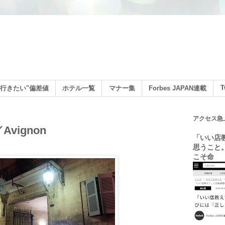
ン
T
行きたい"偏差値
ホテル一覧
マナー集
Forbes JAPAN連載
アクセス急
e／Avignon
「いい店
思うこと
こそ命