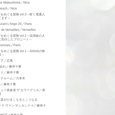
ke Matsushima／Nice
Beach／Nice
をめぐる冒険 vol.3～軽く電通入
てます～
urant L'Ange 20／Paris
 de Versailles／Versailles
をめぐる冒険 vol.2～従姉妹の人
に告白したプロニート～
yonnais／Paris
をめぐる冒険 vol.1～Airbnbの怖
話～
ピア／広尾
ro あわ／麻布十番
ード／麻布十番
イナルーム／六本木
や／麻布十番
ュー表参道 ザ セラーグリル／表
道
道楽がひきこもるとこうなる
ーラ ヴァン サンカンドゥ／麻布十