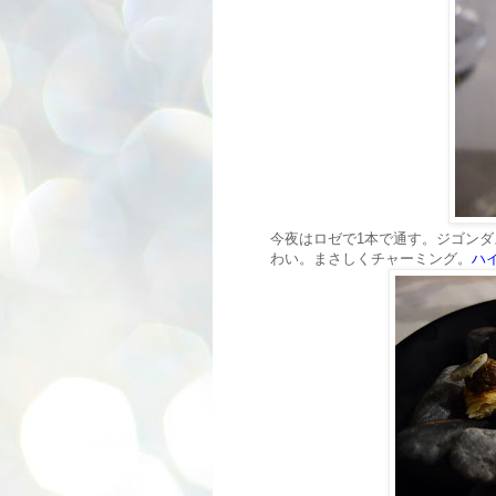
今夜はロゼで1本で通す。ジゴン
わい。まさしくチャーミング。
ハ