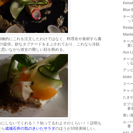
Keisu
Blue 
チーズ
っ
Resta
Marée
積極的にこれを注文したわけではなく、料理名や食材すら書
チーズ
らの提供。妙なタプナードをまぶされており、これなら冷奴
妻
に思いながら彼女の難しい顔を眺める。
Aux L
チーズ
い
アッ
bist
スペ
チャ
たき
ダブリ
参
食い
ル バ
カにしないでくれる！？知ってるわよそのくらい！！説明も
番
なら
成城石井の気のきいたサラダ
のほうが10倍美味しい。