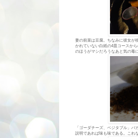
妻の前菜は豆腐。ちなみに彼女が
かれていない白紙の4皿コースか
のほうがマシだろうなあと気の毒
「ゴーダチーズ、ベジタブル」バ
説明であれば味も味である。これ