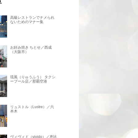
高級レストランでナメられ
ないためのマナー集
お好み焼き ちとせ／西成
（大阪市）
琉風（りゅうふう） タクシ
ープール店／那覇空港
リュストル（Lustre）／六
本木
ヴィヴィド（vivido）／恵比