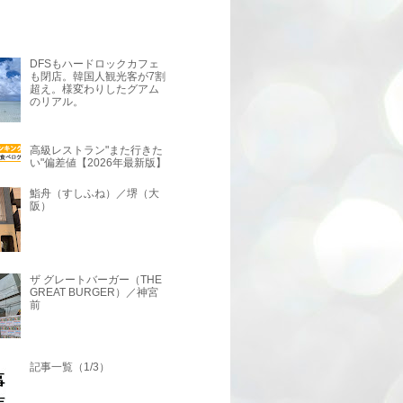
DFSもハードロックカフェ
も閉店。韓国人観光客が7割
超え。様変わりしたグアム
のリアル。
高級レストラン"また行きた
い"偏差値【2026年最新版】
鮨舟（すしふね）／堺（大
阪）
ザ グレートバーガー（THE
GREAT BURGER）／神宮
前
記事一覧（1/3）