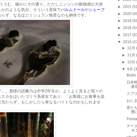
。ううむ、確かにその通り。ただしニンジンの穀物感が大掛
►
2021
(5
たかのような気分。そういう意味で
パルムドール
や
シェーブ
►
2020
(4
おらず、なるほどミシュラン無星なのも納得です。
►
2019
(5
►
2018
(5
►
2017
(5
▼
2016
(3
►
12月
►
11月
►
10月
▼
9月
(
Bis
日本
新
グ」。貴様の語彙力は中学2年生か。よくよく見ると我々の
スブ
ニスカをはいたゴリラ系彼女であり、「お客様にお食事を楽
おに
見当たらず、もしかしたら単なるバイトなのかもしれませ
君たち
際
Froma
チーズ
タ