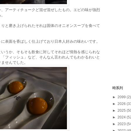
ン、アーティチョークど混ぜ混ぜしたもの。エビの味が強烈
る。
くりと磨き上げられたそれは固体のオニオンスープを食べて
うに表面を香ばしく仕上げており日本人好みの味わいです。
というか、そもそも飲食に対してそれほど情熱を感じられな
」「フィッシュ」など、そんなん言われんでもわかるわいと
りませんでした。
時系列
►
2099
(2)
►
2026
(3
►
2025
(5
►
2024
(5
►
2023
(5
►
2022
(4