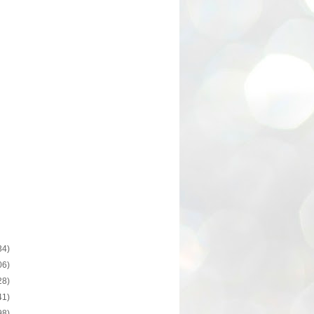
34)
06)
28)
41)
98)