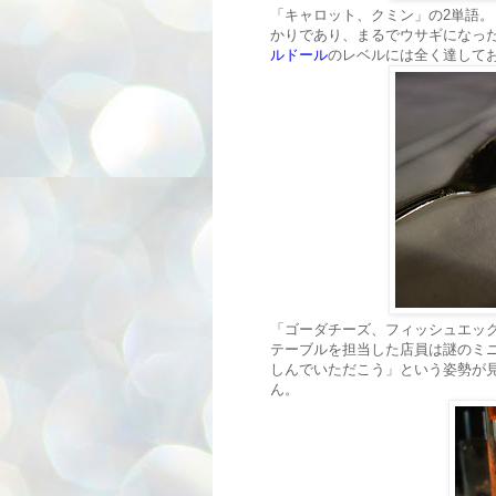
「キャロット、クミン」の2単語
かりであり、まるでウサギになっ
ルドール
のレベルには全く達して
「ゴーダチーズ、フィッシュエッ
テーブルを担当した店員は謎のミ
しんでいただこう」という姿勢が
ん。