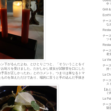
Ube
中
Grill
Ecrit
チーズ
な
Resta
チーズ
ツ
Resta
チーズ
老
La Vi
ョン下がるんだよね、とひとりごつと、「そういうことをイ
チーズ
りお叱りを受けました。だがしかし彼女が試験管を口にした
持
の予言が正しかったわ」とのコメント。つまりは単なるトマ
La Ch
たものを加えただけであり、端的に言うと手の込んだ手抜き
チーズ
ス
【あと
ぐ
La Pa
チーズ
疑