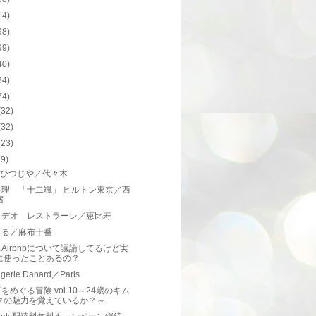
14)
98)
99)
40)
34)
74)
(32)
(32)
(23)
39)
tro ひつじや／代々木
料理 「十二颯」 ヒルトン東京／西
宿
リデオ レストラーレ／恵比寿
まる／麻布十番
Airbnbについて議論してるけど実
に使ったことあるの？
gerie Danard／Paris
をめぐる冒険 vol.10～24歳のキム
クの魅力を覚えているか？～