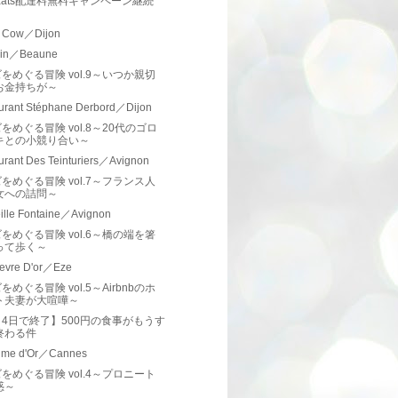
rEats配達料無料キャンペーン継続
！
 & Cow／Dijon
'Vin／Beaune
をめぐる冒険 vol.9～いつか親切
お金持ちが～
urant Stéphane Derbord／Dijon
をめぐる冒険 vol.8～20代のゴロ
キとの小競り合い～
urant Des Teinturiers／Avignon
をめぐる冒険 vol.7～フランス人
女への詰問～
eille Fontaine／Avignon
をめぐる冒険 vol.6～橋の端を箸
って歩く～
evre D'or／Eze
をめぐる冒険 vol.5～Airbnbのホ
ト夫妻が大喧嘩～
4日で終了】500円の食事がもうす
終わる件
lme d'Or／Cannes
をめぐる冒険 vol.4～プロニート
惑～