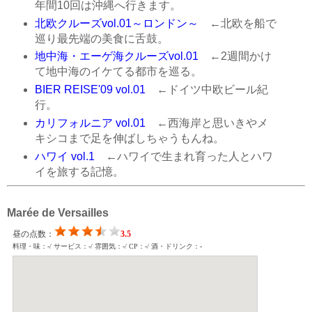
年間10回は沖縄へ行きます。
北欧クルーズvol.01～ロンドン～
←北欧を船で
巡り最先端の美食に舌鼓。
地中海・エーゲ海クルーズvol.01
←2週間かけ
て地中海のイケてる都市を巡る。
BIER REISE'09 vol.01
←ドイツ中欧ビール紀
行。
カリフォルニア vol.01
←西海岸と思いきやメ
キシコまで足を伸ばしちゃうもんね。
ハワイ vol.1
←ハワイで生まれ育った人とハワ
イを旅する記憶。
Marée de Versailles