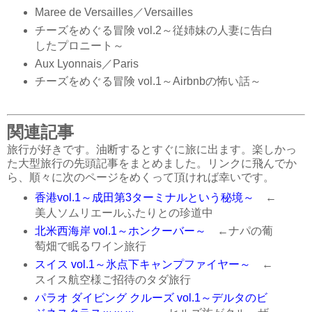
Maree de Versailles／Versailles
チーズをめぐる冒険 vol.2～従姉妹の人妻に告白
したプロニート～
Aux Lyonnais／Paris
チーズをめぐる冒険 vol.1～Airbnbの怖い話～
関連記事
旅行が好きです。油断するとすぐに旅に出ます。楽しかっ
た大型旅行の先頭記事をまとめました。リンクに飛んでか
ら、順々に次のページをめくって頂ければ幸いです。
香港vol.1～成田第3ターミナルという秘境～
←
美人ソムリエールふたりとの珍道中
北米西海岸 vol.1～ホンクーバー～
←ナパの葡
萄畑で眠るワイン旅行
スイス vol.1～氷点下キャンプファイヤー～
←
スイス航空様ご招待のタダ旅行
パラオ ダイビング クルーズ vol.1～デルタのビ