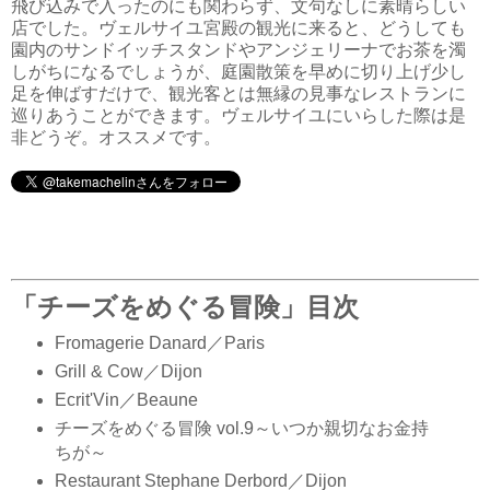
飛び込みで入ったのにも関わらず、文句なしに素晴らしい
店でした。ヴェルサイユ宮殿の観光に来ると、どうしても
園内のサンドイッチスタンドやアンジェリーナでお茶を濁
しがちになるでしょうが、庭園散策を早めに切り上げ少し
足を伸ばすだけで、観光客とは無縁の見事なレストランに
巡りあうことができます。ヴェルサイユにいらした際は是
非どうぞ。オススメです。
「チーズをめぐる冒険」目次
Fromagerie Danard／Paris
Grill & Cow／Dijon
Ecrit'Vin／Beaune
チーズをめぐる冒険 vol.9～いつか親切なお金持
ちが～
Restaurant Stephane Derbord／Dijon