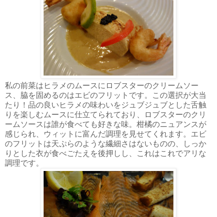
私の前菜はヒラメのムースにロブスターのクリームソー
ス、脇を固めるのはエビのフリットです。この選択が大当
たり！品の良いヒラメの味わいをジュブジュブとした舌触
りを楽しむムースに仕立てられており、ロブスターのクリ
ームソースは誰が食べても好きな味。柑橘のニュアンスが
感じられ、ウィットに富んだ調理を見せてくれます。エビ
のフリットは天ぷらのような繊細さはないものの、しっか
りとした衣が食べごたえを後押しし、これはこれでアリな
調理です。