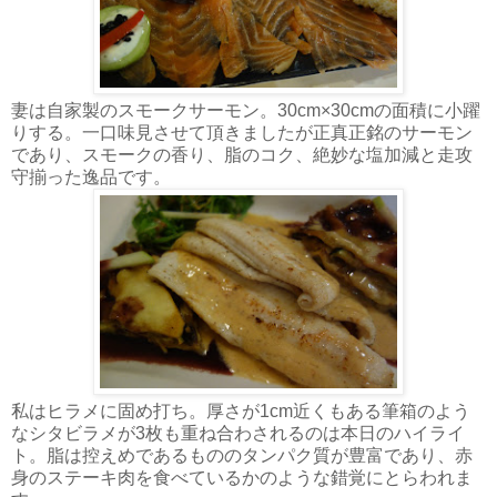
妻は自家製のスモークサーモン。30cm×30cmの面積に小躍
りする。一口味見させて頂きましたが正真正銘のサーモン
であり、スモークの香り、脂のコク、絶妙な塩加減と走攻
守揃った逸品です。
私はヒラメに固め打ち。厚さが1cm近くもある筆箱のよう
なシタビラメが3枚も重ね合わされるのは本日のハイライ
ト。脂は控えめであるもののタンパク質が豊富であり、赤
身のステーキ肉を食べているかのような錯覚にとらわれま