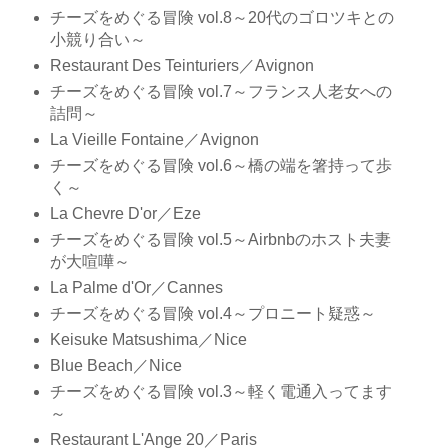
チーズをめぐる冒険 vol.8～20代のゴロツキとの
小競り合い～
Restaurant Des Teinturiers／Avignon
チーズをめぐる冒険 vol.7～フランス人老女への
詰問～
La Vieille Fontaine／Avignon
チーズをめぐる冒険 vol.6～橋の端を箸持って歩
く～
La Chevre D'or／Eze
チーズをめぐる冒険 vol.5～Airbnbのホスト夫妻
が大喧嘩～
La Palme d'Or／Cannes
チーズをめぐる冒険 vol.4～プロニート疑惑～
Keisuke Matsushima／Nice
Blue Beach／Nice
チーズをめぐる冒険 vol.3～軽く電通入ってます
～
Restaurant L'Ange 20／Paris