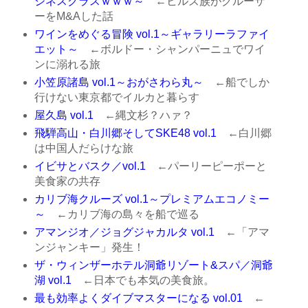
ジネスクラスｗｗｗ～
←ヒルズ族がクルーザ
ーをM&Aした話
ワインをめぐる冒険 vol.1～ギャラリーラファイ
エット～
←ボルドー・シャンパーニュでワイ
ンに溺れる旅
小笠原諸島 vol.1～おがさわら丸～
←船でしか
行けない東京都でイルカと暮らす
屋久島 vol.1
←縄文杉？ハァ？
飛騨高山・白川郷そしてSKE48 vol.1
←白川郷
は中国人だらけな旅
イビサとバスク／vol.1
←パーリーピーポーと
美食家の共存
カリブ海クルーズ vol.1～プレミアムエコノミー
～
←カリブ海の島々を船で巡る
アマンジオ／ジョグジャカルタ vol.1
←「アマ
ンジャンキー」発生！
ザ・ウィンザーホテル洞爺リゾート&スパ／洞爺
湖 vol.1
←日本でも本気の美食旅。
最も効率よくダイブマスターになる vol.01
←