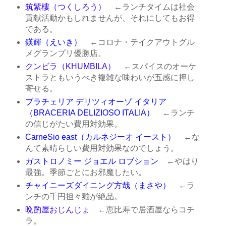
筑紫樓（つくしろう）
←ランチタイムは社会
貢献活動かもしれませんが、それにしてもお得
である。
鍈輝（えいき）
←コロナ・テイクアウトグル
メグランプリ優勝店。
クンビラ（KHUMBILA）
←スパイスのオーケ
ストラともいうべき複雑な味わいが五感に押し
寄せる。
ブラチェリア デリツィオーゾ イタリア
（BRACERIA DELIZIOSO ITALIA）
←ランチ
の信じがたい費用対効果。
CarneSio east（カルネジーオ イースト）
←な
んて素晴らしい費用対効果なのでしょう。
ガストロノミー ジョエル ロブション
←やはり
最強。季節ごとにお邪魔したい。
チャイニーズダイニング方哉（まさや）
←ラ
ンチの千円担々麺が絶品。
晩酌屋おじんじょ
←恵比寿で居酒屋ならコチ
ラ。