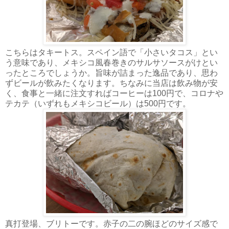
こちらはタキートス。スペイン語で「小さいタコス」とい
う意味であり、メキシコ風春巻きのサルサソースがけとい
ったところでしょうか。旨味が詰まった逸品であり、思わ
ずビールが飲みたくなります。ちなみに当店は飲み物が安
く、食事と一緒に注文すればコーヒーは100円で、コロナや
テカテ（いずれもメキシコビール）は500円です。
真打登場、ブリトーです。赤子の二の腕ほどのサイズ感で