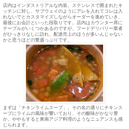
店内はインダストリアルな内装。ステンレスで囲まれたキ
ッチンに対し、サブウェイのようにアレを入れてコレは入
れないでとカスタマイズしながらオーダーを進めていき、
最後にお会計といった段取りです。店内はカウンター席に
テーブルがいくつかあるのですが、フードデリバリー業者
がひっきりなしに訪れ、配達売上のほうが多いんじゃない
かと思うほどの繁盛っぷりです。
まずは「チキンライムスープ」。その名の通りにチキンス
ープにライムの風味が響いており、その酸味がかなり豊
か。ややもすると東南アジア料理のようなニュアンスも感
じられます。