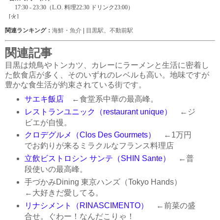
関連ランキング：
海鮮・魚介
|
目黒駅
、
不動前駅
関連記事
目黒は焼鳥やトンカツ、カレーにラーメンと生活に密着し
た飲食店が多く、そのいずれのレベルも高い。地味ですが
豊かな食生活が約束されている街です。
サエキ飯店
←食堂系中華の最高峰。
レストランユニック（restaurant unique）
←ジ
ビエが自慢。
クロデグルメ（Clos Des Gourmets）
←1万円
でお釣りが来るミラクルなフランス料理店
立飲ビストロシン サンテ（SHIN Sante）
←普
段使いの最高峰。
手づかみDining 東京ハンズ（Tokyo Hands）
←大好きだ愛してる。
リナシメント（RINASCIMENTO）
←前菜の盛
合せ。ぐわー！なんだこりゃ！