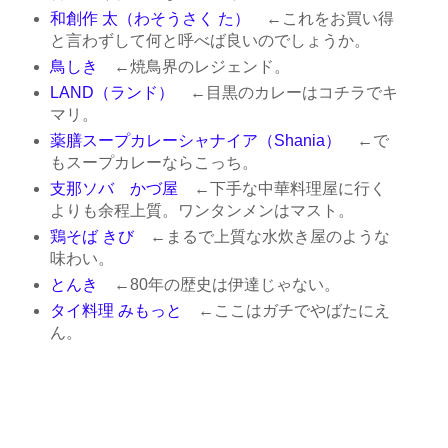
和創作 太（わそうさく た）
←これをお買い得
と言わずして何と呼べば良いのでしょうか。
鳥しき
←焼鳥界のレジェンド。
LAND（ランド）
←目黒のカレーはコチラでキ
マリ。
薬膳スープカレーシャナイア（Shania）
←で
もスープカレーならこっち。
支那ソバ かづ屋
←下手な中華料理屋に行く
よりも余程上質。ワンタンメンはマスト。
鶏そば きび
←まるで上質な水炊き屋のような
味わい。
とんき
←80年の歴史は伊達じゃない。
タイ料理 みもっと
←ここはガチでやばたにえ
ん。