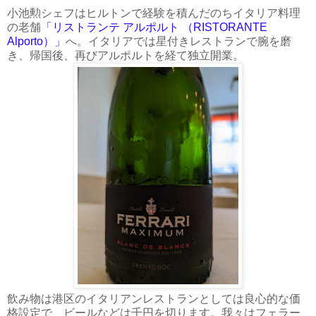
小池勲シェフはヒルトンで経験を積んだのちイタリア料理
の老舗
「リストランテ アルポルト （RISTORANTE
Alporto）」
へ。イタリアでは星付きレストランで腕を磨
き、帰国後、再びアルポルトを経て独立開業。
飲み物は港区のイタリアンレストランとしては良心的な価
格設定で、ビールなどは千円を切ります。我々はフェラー