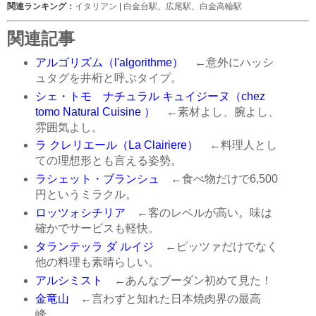
関連ランキング：
イタリアン
|
白金台駅
、
広尾駅
、
白金高輪駅
関連記事
アルゴリズム（l'algorithme）
←意外にハッシ
ュタグを井桁と呼ぶタイプ。
シェ・トモ ナチュラル キュイジーヌ（chez
tomo Natural Cuisine ）
←素材よし、腕よし、
雰囲気よし。
ラ クレリエール（La Clairiere）
←料理人とし
ての理想形とも言える姿勢。
ラシェット・ブランシュ
←食べ物だけで6,500
円というミラクル。
ロッツォシチリア
←客のレベルが高い。味は
確かでサービスも軽快。
タランテッラ ダ ルイジ
←ピッツァだけでなく
他の料理も素晴らしい。
アルシミスト
←あんなブーダン初めて見た！
金竜山
←言わずと知れた日本焼肉界の最高
峰。