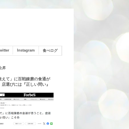
witter
Instagram
食べログ
上昇
教えて」に百戦錬磨の食通が
。店選びには『正しい問い』