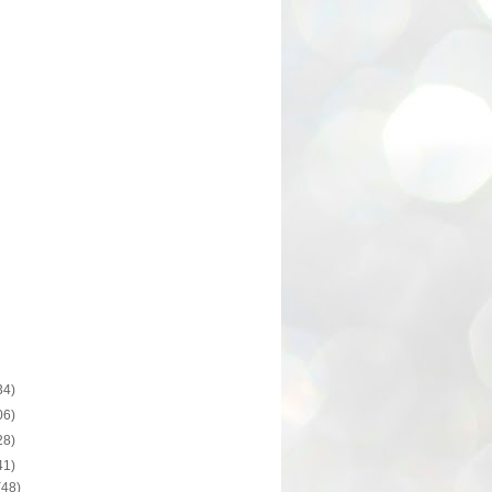
34)
06)
28)
41)
(48)