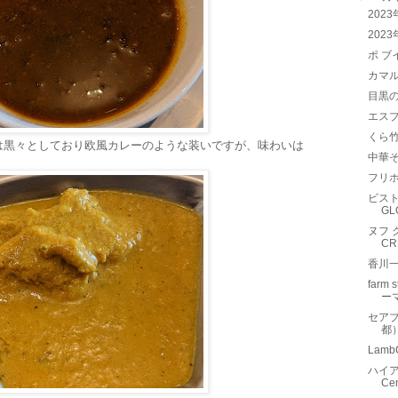
202
202
ポ ブイ
カマル（
目黒の
エスプ
くら
は黒々としており欧風カレーのような装いですが、味わいは
中華
フリホ
ビスト
G
ヌフ 
C
香川
farm
ー
セア
都
Lam
ハイア
Ce