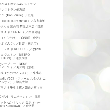
3年ベストホテル&レストラン
3年レストラン備忘録
ユ（Pot-Bouille）／広尾
spice curry kamal ）／烏丸御池
さんま 菜の花 茶屋坂本店／目黒
リメ（ESPRIME）／白金高輪
竹（くらたけ）／白菊町（金沢）
そば どんぐり／日吉（横浜市）
ーレス（FRIJOLES）／恵比寿
ロ グルトン（BISTRO
LOUTON）／池尻大橋
クレープリー（NEUF
RÊPERIE）／丸太町（京都）
一福（かがわいっぷく）／恵比寿
 studio #203 （ファーム スタジオ ニ
マルサン）／学芸大学
ブラノ神 壬生本店／四条大宮（京
）
bCHAN（ラムチャン）／中目黒
ット セントリック 金沢（Hyatt
ntric Kanazawa）／金沢駅