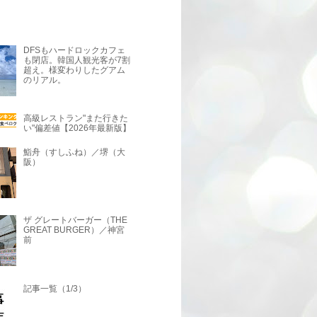
DFSもハードロックカフェ
も閉店。韓国人観光客が7割
超え。様変わりしたグアム
のリアル。
高級レストラン"また行きた
い"偏差値【2026年最新版】
鮨舟（すしふね）／堺（大
阪）
ザ グレートバーガー（THE
GREAT BURGER）／神宮
前
記事一覧（1/3）