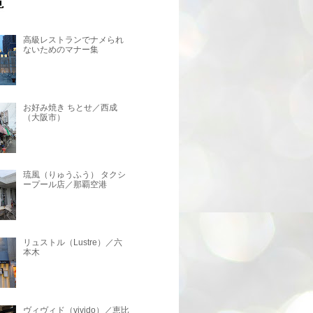
高級レストランでナメられ
ないためのマナー集
お好み焼き ちとせ／西成
（大阪市）
琉風（りゅうふう） タクシ
ープール店／那覇空港
リュストル（Lustre）／六
本木
ヴィヴィド（vivido）／恵比