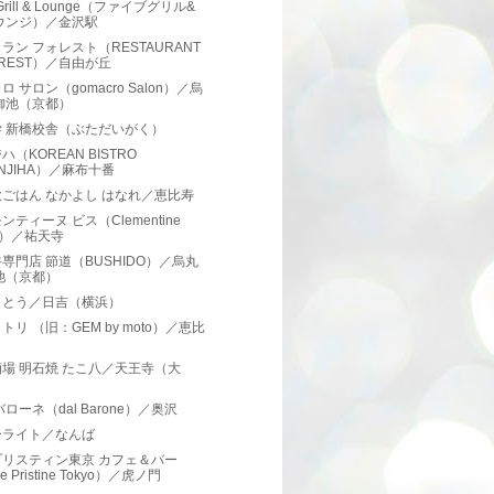
 Grill & Lounge（ファイブグリル&
ウンジ）／金沢駅
ラン フォレスト（RESTAURANT
OREST）／自由が丘
ロ サロン（gomacro Salon）／烏
御池（京都）
学 新橋校舎（ぶただいがく）
ハ（KOREAN BISTRO
NJIHA）／麻布十番
ごはん なかよし はなれ／恵比寿
ンティーヌ ビス（Clementine
is）／祐天寺
専門店 節道（BUSHIDO）／烏丸
池（京都）
さとう／日吉（横浜）
トリ （旧：GEM by moto）／恵比
場 明石焼 たこ八／天王寺（大
）
バローネ（dal Barone）／奥沢
ーライト／なんば
プリスティン東京 カフェ＆バー
e Pristine Tokyo）／虎ノ門