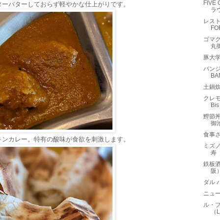
FIVE
ターバターしておらず軽やかな仕上がりです。
ラ
レスト
F
ゴマク
丸
豚大
バンジ
BA
土鍋炊
クレモ
B
鰹節丼
御
食事
キンカレー。特有の酸味が食欲を刺激します。
ミズノ
寿
鉄板酒
阪
ダル 
ニュ
ル・
（L