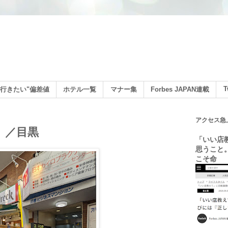
ン
T
行きたい"偏差値
ホテル一覧
マナー集
Forbes JAPAN連載
アクセス急
）／目黒
「いい店
思うこと
こそ命