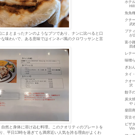
ホテル
Hil
魚魚
クチー
武
プティ
状にまとまったナンのようなブツであり、ナンに比べると口
が
チな味わいで、ある意味ではインネパ風のクロワッサンと言
富小
四
レテー
味噌ら
ぎお
タイ
クオー
沢
餃子
炭火焼
や
柴田
宮古そ
ピザダ
、自然と身体に溶け込む料理。このクオリティのプレートを
Vi
あり、平日13時を過ぎても満席近い人気を誇る理由がよくわ