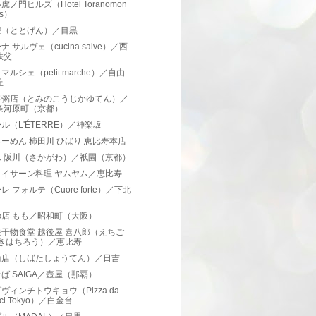
虎ノ門ヒルズ（Hotel Toranomon
ls）
権（ととげん）／目黒
ナ サルヴェ（cucina salve）／西
秩父
マルシェ（petit marche）／自由
丘
路粥店（とみのこうじかゆてん）／
条河原町（京都）
ル（L'ÉTERRE）／神楽坂
ーめん 柿田川 ひばり 恵比寿本店
ん 阪川（さかがわ）／祇園（京都）
・イサーン料理 ヤムヤム／恵比寿
レ フォルテ（Cuore forte）／下北
の店 もも／昭和町（大阪）
干物食堂 越後屋 喜八郎（えちご
 きはちろう）／恵比寿
商店（しばたしょうてん）／日吉
ば SAIGA／壺屋（那覇）
ヴィンチトウキョウ（Pizza da
nci Tokyo）／白金台