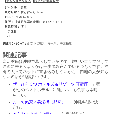
関連ランキング：
食堂
|
牧志駅
、
安里駅
、
美栄橋駅
関連記事
寒い季節は沖縄で暮らしているので、旅行やゴルフだけで
沖縄に来る人よりかは一歩踏み込んでいるつもりです。沖
縄の人ってネットに書き込みしないから、内地の人が知ら
ない名店が結構多いです。
ザ・ひらまつ ホテルズ＆リゾーツ 宜野座
←我
が心のベストホテルin沖縄。ハコも食事も素晴
らしい。
まーちぬ家／美栄橋（那覇）
←沖縄料理の決
定版。
とらや／小禄（那覇）
←沖縄そばならココ。