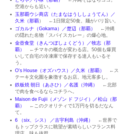
空港からも近い。
玉那覇ウシ商店（たまなはうししょうてん）／
久米（那覇
） ←1日限定50食。麺がバリ旨い。
ゴカルナ（Gokarna）／楚辺（那覇）
←沖縄
の隠れた名物「スパイスカレー」の爆心地。
金壺食堂（きんつぼしょくどう）／牧志（那
覇）
←チマキの概念が変わる店。50個も爆買
いして自宅の冷凍庫で保存する達人もいるそ
う。
O’s House（オズハウス）／久米（那覇）
←ス
テーキ文化圏を象徴するお店。地元客多し。
鉄板焼 朝日（あさひ）／名護（沖縄）
←北部
で肉を食べるならコチラへ。
Maison de Fujii（メゾン ド フジイ）／松山（那
覇）
←このクオリティで1万円を切るだなん
て。
6 （six、シス） ／古宇利島（沖縄）
←世界で
もトップクラスに眺望が素晴らしいフランス料
理店。味も抜群。