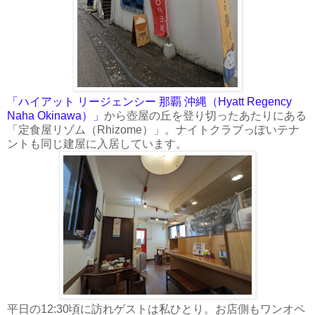
「ハイアット リージェンシー 那覇 沖縄（Hyatt Regency
Naha Okinawa）」
から壺屋の丘を登り切ったあたりにある
「定食屋リゾム（Rhizome）」。ナイトクラブっぽいテナ
ントも同じ建屋に入居しています。
平日の12:30頃に訪れゲストは私ひとり。お店側もワンオペ