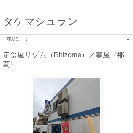
タケマシュラン
▼
定食屋リゾム（Rhizome）／壺屋（那
覇）