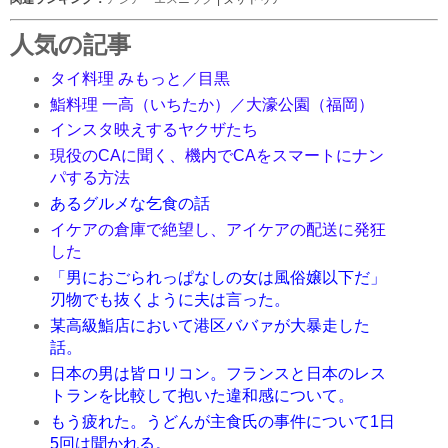
人気の記事
タイ料理 みもっと／目黒
鮨料理 一高（いちたか）／大濠公園（福岡）
インスタ映えするヤクザたち
現役のCAに聞く、機内でCAをスマートにナン
パする方法
あるグルメな乞食の話
イケアの倉庫で絶望し、アイケアの配送に発狂
した
「男におごられっぱなしの女は風俗嬢以下だ」
刃物でも抜くように夫は言った。
某高級鮨店において港区ババァが大暴走した
話。
日本の男は皆ロリコン。フランスと日本のレス
トランを比較して抱いた違和感について。
もう疲れた。うどんが主食氏の事件について1日
5回は聞かれる。