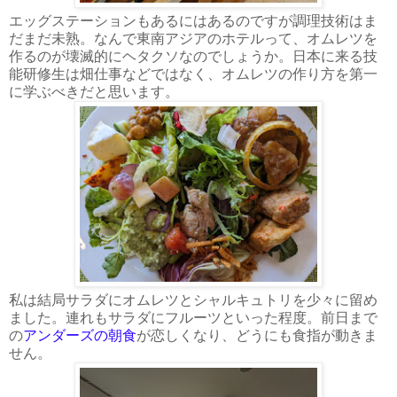
エッグステーションもあるにはあるのですが調理技術はま
だまだ未熟。なんで東南アジアのホテルって、オムレツを
作るのが壊滅的にヘタクソなのでしょうか。日本に来る技
能研修生は畑仕事などではなく、オムレツの作り方を第一
に学ぶべきだと思います。
私は結局サラダにオムレツとシャルキュトリを少々に留め
ました。連れもサラダにフルーツといった程度。前日まで
の
アンダーズの朝食
が恋しくなり、どうにも食指が動きま
せん。