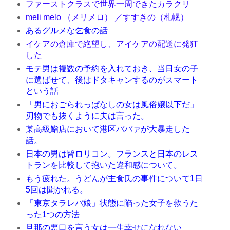
ファーストクラスで世界一周できたカラクリ
meli melo （メリメロ） ／すすきの（札幌）
あるグルメな乞食の話
イケアの倉庫で絶望し、アイケアの配送に発狂
した
モテ男は複数の予約を入れておき、当日女の子
に選ばせて、後はドタキャンするのがスマート
という話
「男におごられっぱなしの女は風俗嬢以下だ」
刃物でも抜くように夫は言った。
某高級鮨店において港区ババァが大暴走した
話。
日本の男は皆ロリコン。フランスと日本のレス
トランを比較して抱いた違和感について。
もう疲れた。うどんが主食氏の事件について1日
5回は聞かれる。
「東京タラレバ娘」状態に陥った女子を救うた
った1つの方法
旦那の悪口を言う女は一生幸せになれない