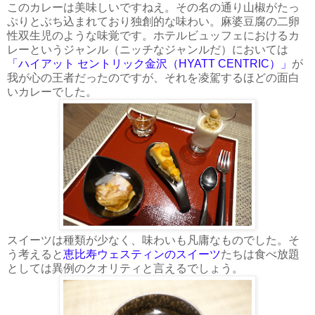
このカレーは美味しいですねえ。その名の通り山椒がたっ
ぷりとぶち込まれており独創的な味わい。麻婆豆腐の二卵
性双生児のような味覚です。ホテルビュッフェにおけるカ
レーというジャンル（ニッチなジャンルだ）においては
「ハイアット セントリック金沢（HYATT CENTRIC）」
が
我が心の王者だったのですが、それを凌駕するほどの面白
いカレーでした。
スイーツは種類が少なく、味わいも凡庸なものでした。そ
う考えると
恵比寿ウェスティンのスイーツ
たちは食べ放題
としては異例のクオリティと言えるでしょう。