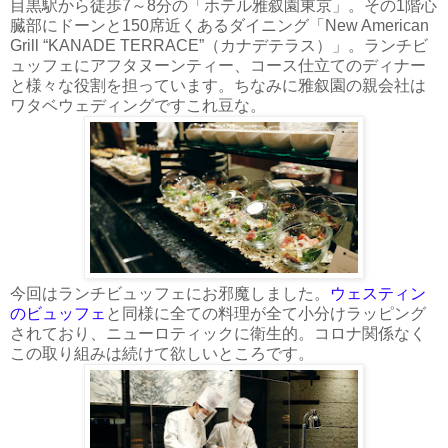
目黒駅から徒歩7～8分の「ホテル雅叙園東京」。その1階心
臓部にドーンと150席近くあるダイニング「New American
Grill “KANADE TERRACE”（カナデテラス）」。ランチビ
ュッフェにアフタヌーンティー、コース仕立てのディナー
と様々な役割を担っています。ちなみに雅叙園の親会社は
ワタベウェディングですこれ豆な。
今回はランチビュッフェにお邪魔しました。
ウェスティン
のビュッフェ
と同様に全ての料理が全て小分けラッピング
されており、ニューロティックに衛生的。コロナ関係なく
この取り組みは続けて欲しいところです。