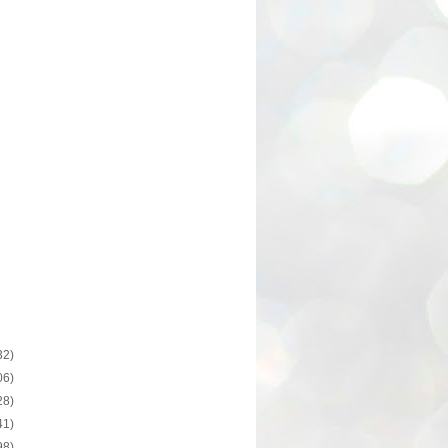
32)
06)
28)
41)
98)