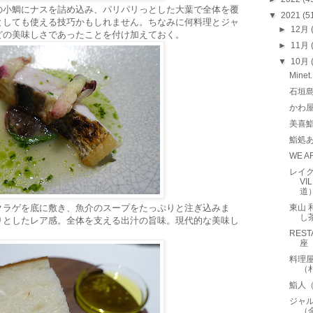
の小鯛にナスを詰め込み、パリパリっとした大葉で全体を覆
▼
2021
(5
としても使える技巧かもしれません。ちなみに何料理とジャ
►
12月
どの美味しさであったことを付け加えておく。
►
11月
▼
10月
Min
石垣
かわ
美喜
鮨処
WE A
レイク
VI
道
クラゲを底に敷き、魚介のスープをたっぷりと注ぎ込みま
東山 
し
りとしたレア感。全体を支える出汁の旨味。現代的な美味し
RES
座
料理屋
（
鮨人
ジャ
（