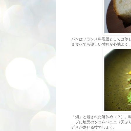
パンはフランス料理屋としては珍
ま食べても優しい甘味が心地よく
「畑」と題された箸休め（？）。
ーブに地元のタコをベニエ（天ぷ
近さが為せる技でしょう。