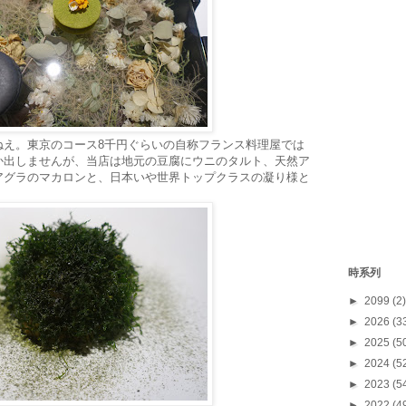
ねえ。東京のコース8千円ぐらいの自称フランス料理屋では
か出しませんが、当店は地元の豆腐にウニのタルト、天然ア
アグラのマカロンと、日本いや世界トップクラスの凝り様と
時系列
►
2099
(2)
►
2026
(3
►
2025
(5
►
2024
(5
►
2023
(5
►
2022
(4