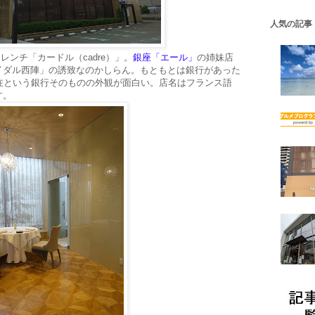
人気の記事
レンチ「カードル（cadre）」。
銀座「エール」
の姉妹店
イダル西陣」の誘致なのかしらん。もともとは銀行があった
在という銀行そのものの外観が面白い。店名はフランス語
す。