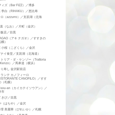
フィズ（Bar FIZZ）／博多
 李白（RIHAKU）／恵比寿
ロ（azzurro）／支笏湖（北海
）
hi 直（なお）／片町（金沢）
キ飯店／目黒
 NAGAO（アキ ナガオ）／すすきの
札幌）
屋 小桜（こざくら）／金沢
ピナイ食堂／支笏湖（北海道）
トリア・ダ・ケンゾー（Trattoria
a Kenzo）／馬車道（横浜）
り寿し 金沢駅前店
ランテ カノフィーロ
ISTORANTE CANOFILO）／すす
の（札幌）
sou-an（カイカテイソウアン）／
井市
 きび／目黒
や（はちや）／金沢
料理 美麗華（びれいか）／札幌