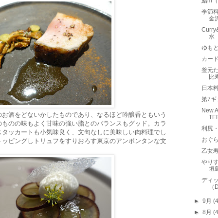
鮨m
季節料
金
Curr
水
ゆも
カード
釜元
比
日本
第7
New A
のお酒をどないかしたものであり、なるほど吟醸香ともいう
T
のものの味もよく甘味の強い脂とのバランスもグッド。カラ
利尻
スタッカートも小気味良く、文句なしに美味しい肉料理でし
おぐら
トッピングしトリュフをすりおろす東京のアンポンタンな文
乙女
やり
垣
ディ
（D
►
9月
(
►
8月
(