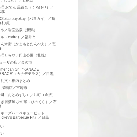
（すしえむ）／表参道
理 おでん 黒百合（くろゆり）／
沢駅
y&Spice payokay（パヨカイ）／菊
（札幌）
とや／岩室温泉（新潟）
ル（cadre）／福井市
たん米衛（かまもとたんべえ）／恵
寿
料理とらや／円山公園（札幌）
ギョーザの店／金沢市
merican Grill “KANADE
ERRACE”（カナデテラス）／目黒
・礼文・稚内まとめ
 瀬頭店／宮崎市
寿司（おとめずし）／片町（金沢）
すぎ居酒屋 ひの藏（ひのくら）／石
島
ッキーズバーベキューピット
ickey’s Barbecue Pit）／目黒
40)
43)