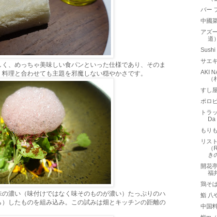
バー 
中國菜
アズー
道
Sus
サエ
しく、めっちゃ美味しい食パンといった仕様であり、そのま
AKI
、料理と合わせても主題を邪魔しない穏やかさです。
（
すし
ポロ
トラッ
D
もりも
リスト
（R
き
開花亭
福
鶏そば
味の濃い（味付けではなく味そのものが濃い）たっぷりのハ
鮨 八
ら）したものを組み込み。この試みは畑とキッチンの距離の
中国