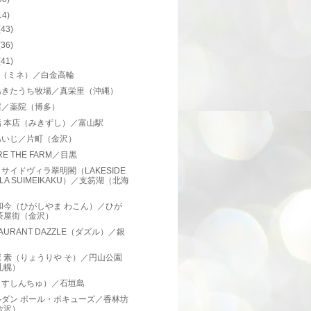
14)
(43)
(36)
(41)
et.（ミネ）／白金高輪
島きたうち牧場／真栄里（沖縄）
屋／薬院（博多）
鮨 本店（みきずし）／富山駅
あいじ／片町（金沢）
RE THE FARM／目黒
サイドヴィラ翠明閣（LAKESIDE
LLA SUIMEIKAKU）／支笏湖（北海
）
和今（ひがしやま わこん）／ひが
茶屋街（金沢）
TAURANT DAZZLE（ダズル）／銀
 素（りょうりや そ）／円山公園
札幌）
（すしんちゅ）／石垣島
ルダン ポール・ボキューズ／香林坊
金沢）