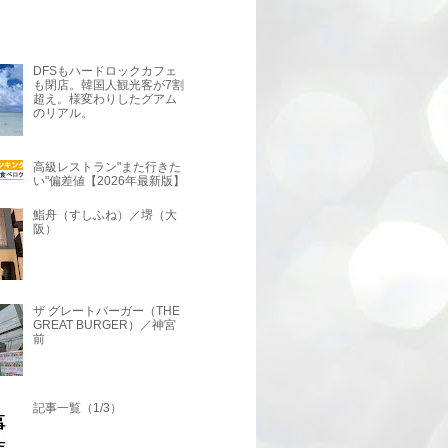
DFSもハードロックカフェ
も閉店。韓国人観光客が7割
超え。様変わりしたグアム
のリアル。
高級レストラン"また行きた
い"偏差値【2026年最新版】
鮨舟（すしふね）／堺（大
阪）
ザ グレートバーガー（THE
GREAT BURGER）／神宮
前
記事一覧（1/3）