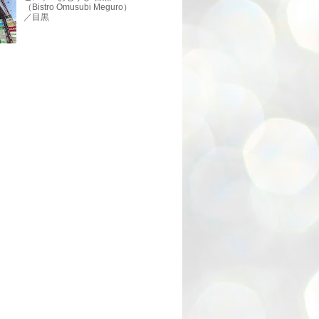
（Bistro Omusubi Meguro）
／目黒