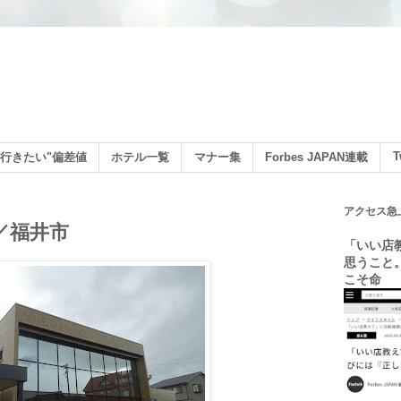
ン
T
行きたい"偏差値
ホテル一覧
マナー集
Forbes JAPAN連載
アクセス急
）／福井市
「いい店
思うこと
こそ命