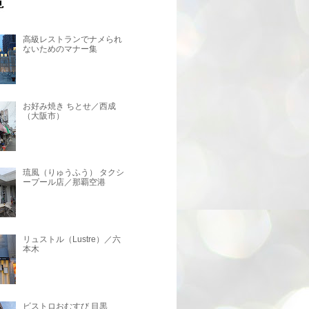
高級レストランでナメられ
ないためのマナー集
お好み焼き ちとせ／西成
（大阪市）
琉風（りゅうふう） タクシ
ープール店／那覇空港
リュストル（Lustre）／六
本木
ビストロおむすび 目黒