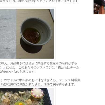
は大変良心的。酒飲みは必ずペアリングも併せて注文しまし
に加え、お品書きには当店に関係する生産者の名前がずら
 ）」
にせよ、このあたりのレストランは「俺たちはチーム
気合めいたものを感じます。
？）のオイルに甲殻類のお出汁を注ぎ込み、フランス料理風
。巧妙な風味に鼻腔が満たされ、期待で胸が膨らみます。