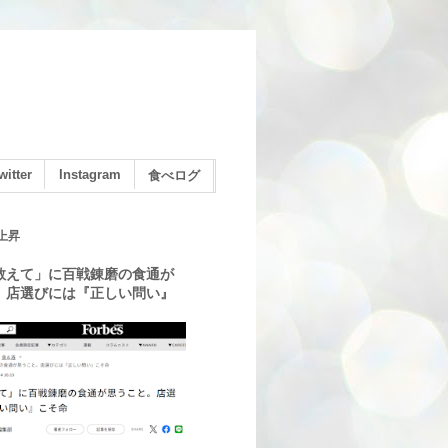
witter
Instagram
食べログ
上昇
教えて」に百戦錬磨の食通が
。店選びには『正しい問い』