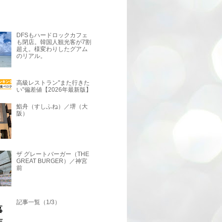
DFSもハードロックカフェ
も閉店。韓国人観光客が7割
超え。様変わりしたグアム
のリアル。
高級レストラン"また行きた
い"偏差値【2026年最新版】
鮨舟（すしふね）／堺（大
阪）
ザ グレートバーガー（THE
GREAT BURGER）／神宮
前
記事一覧（1/3）