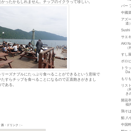
良かったかもしれません。チップのイクラって珍しい。
バー 
中國菜
アズー
道
Sus
サエ
AKI
（
すし
ポロ
トラッ
D
をリーズナブルにたっぷり食べることができるという意味で
もりも
ひたすらチップを食べることになるので正直飽きがきまし
のである。
リスト
（R
き
開花亭
福
鶏そば
鮨 八
中国