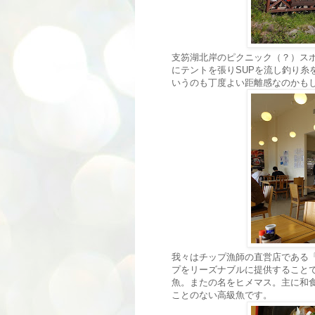
支笏湖北岸のピクニック（？）ス
にテントを張りSUPを流し釣り糸
いうのも丁度よい距離感なのかも
我々はチップ漁師の直営店である
プをリーズナブルに提供すること
魚。またの名をヒメマス。主に和
ことのない高級魚です。