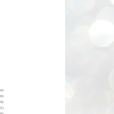
34)
06)
28)
41)
98)