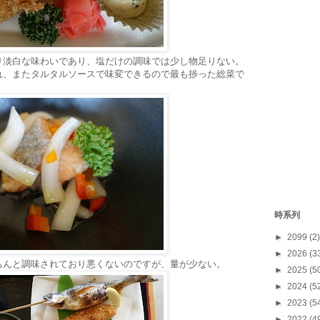
り淡白な味わいであり、塩だけの調味では少し物足りない。
れ、またタルタルソースで味変できるので最も捗った総菜で
時系列
►
2099
(2)
►
2026
(3
ちんと調味されており悪くないのですが、量が少ない。
►
2025
(5
►
2024
(5
►
2023
(5
►
2022
(4