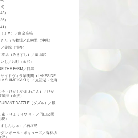
14)
(43)
(36)
(41)
et.（ミネ）／白金高輪
島きたうち牧場／真栄里（沖縄）
屋／薬院（博多）
鮨 本店（みきずし）／富山駅
あいじ／片町（金沢）
RE THE FARM／目黒
サイドヴィラ翠明閣（LAKESIDE
LLA SUIMEIKAKU）／支笏湖（北海
）
和今（ひがしやま わこん）／ひが
茶屋街（金沢）
TAURANT DAZZLE（ダズル）／銀
 素（りょうりや そ）／円山公園
札幌）
（すしんちゅ）／石垣島
ルダン ポール・ボキューズ／香林坊
金沢）