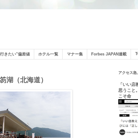
ン
T
行きたい"偏差値
ホテル一覧
マナー集
Forbes JAPAN連載
アクセス急
笏湖（北海道）
「いい店
思うこと
こそ命