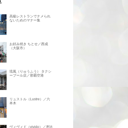
高級レストランでナメられ
ないためのマナー集
お好み焼き ちとせ／西成
（大阪市）
琉風（りゅうふう） タクシ
ープール店／那覇空港
リュストル（Lustre）／六
本木
ヴィヴィド（vivido）／恵比