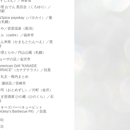
（すしえむ）／表参道
理 おでん 黒百合（くろゆり）／
沢駅
y&Spice payokay（パヨカイ）／菊
（札幌）
とや／岩室温泉（新潟）
ル（cadre）／福井市
たん米衛（かまもとたんべえ）／恵
寿
料理とらや／円山公園（札幌）
ギョーザの店／金沢市
merican Grill “KANADE
ERRACE”（カナデテラス）／目黒
・礼文・稚内まとめ
 瀬頭店／宮崎市
寿司（おとめずし）／片町（金沢）
すぎ居酒屋 ひの藏（ひのくら）／石
島
ッキーズバーベキューピット
ickey’s Barbecue Pit）／目黒
40)
43)