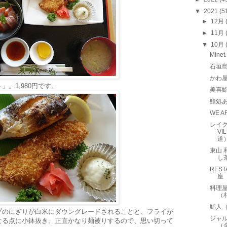
▼
2021
(5
►
12月
►
11月
▼
10月
Min
石垣
かわ
。1,980円です。
美喜
鮨処
WE A
レイク
VI
道
東山 
し
RES
座
料理屋
（
鮨人
プのにぎりが白米にダウングレードされることと、フライが
ジャ
なる点に小鉢抜き。正直かなり麺被りするので、思い切って
（