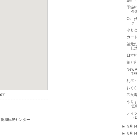
鮨m
季節料
金
Curr
水
ゆも
カード
釜元
比
日本
第7
New A
T
利尻
おぐら
乙女
やり
垣
ディ
（D
►
9月
(
►
8月
(