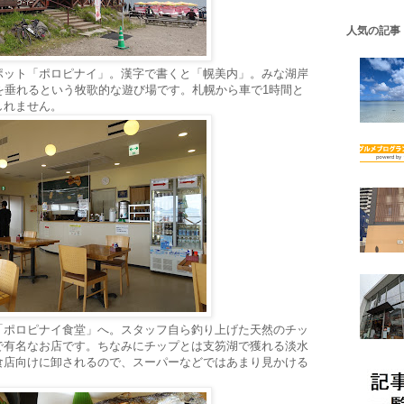
人気の記事
ポット「ポロピナイ」。漢字で書くと「幌美内」。みな湖岸
を垂れるという牧歌的な遊び場です。札幌から車で1時間と
しれません。
「ポロピナイ食堂」へ。スタッフ自ら釣り上げた天然のチッ
で有名なお店です。ちなみにチップとは支笏湖で獲れる淡水
食店向けに卸されるので、スーパーなどではあまり見かける