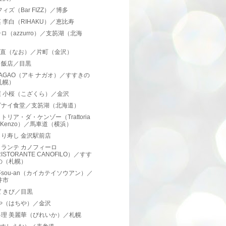
フィズ（Bar FIZZ）／博多
 李白（RIHAKU）／恵比寿
ロ（azzurro）／支笏湖（北海
）
hi 直（なお）／片町（金沢）
キ飯店／目黒
 NAGAO（アキ ナガオ）／すすきの
札幌）
屋 小桜（こざくら）／金沢
ピナイ食堂／支笏湖（北海道）
トリア・ダ・ケンゾー（Trattoria
a Kenzo）／馬車道（横浜）
り寿し 金沢駅前店
ランテ カノフィーロ
ISTORANTE CANOFILO）／すす
の（札幌）
sou-an（カイカテイソウアン）／
井市
 きび／目黒
や（はちや）／金沢
料理 美麗華（びれいか）／札幌