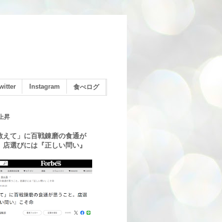
witter
Instagram
食べログ
上昇
教えて」に百戦錬磨の食通が
。店選びには『正しい問い』