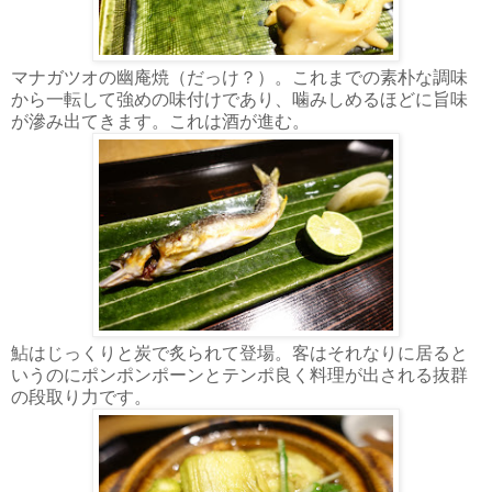
マナガツオの幽庵焼（だっけ？）。これまでの素朴な調味
から一転して強めの味付けであり、噛みしめるほどに旨味
が滲み出てきます。これは酒が進む。
鮎はじっくりと炭で炙られて登場。客はそれなりに居ると
いうのにポンポンポーンとテンポ良く料理が出される抜群
の段取り力です。