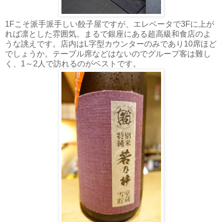
1Fこそ派手派手しい餃子屋ですが、エレベータで3Fに上が
れば凛とした雰囲気。まるで銀座にある超高級和食店のよ
うな誂えです。店内はL字型カウンターのみであり10席ほど
でしょうか。テーブル席などはないのでグループ客は難し
く、1～2人で訪れるのがベストです。