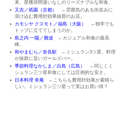
来、星獲得間違いなしのリーズナブルな和食。
又吉／祇園（京都）
←雰囲気のある街並みに
溶け込む費用対効果抜群のお店。
カモシヤ クスモト／福島（大阪）
←独学でも
トップに立ててしまうのか。
島之内 一陽／難波
←カジュアル和食の最高
峰。
和やまむら／奈良駅
←ミシュラン3ツ星。料理
が抜群に旨いガールズバー。
季節料理なかしま／白島（広島）
←同じくミ
シュラン三ツ星和食にしては圧倒的な安さ。
日本料理 幸庵
←こちらも費用対効果が素晴ら
しい。ミシュラン三ツ星って実はお買い得？