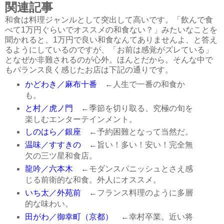
関連記事
和食は料理ジャンルとして突出して高いです。「飲んで食
べて1万円ぐらいでオススメの和食ない？」みたいなことを
聞かれると、1万円で良い和食なんてありませんよ、と答え
るようにしているのですが、「お前は感覚がズレている」
となぜか非難されるのが心外。ほんとだから。そんな中で
もバランス良く感じたお店は下記の通りです。
かどわき／麻布十番
←人生で一番の和食か
も。
と村／虎ノ門
←季節を切り取る、究極の旬を
楽しむエンターテインメント。
しのはら／銀座
←予約困難となって当然だ。
温味／すすきの
←旨い！多い！安い！完全無
欠の三ツ星和食店。
龍吟／六本木
←モダンスパニッシュとさえ感
じる前衛的な和食。外人にオススメ。
いち太／外苑前
←フランス料理のように多層
的な味わい。
田がわ／御幸町（京都）
←幸村卒業。近い将