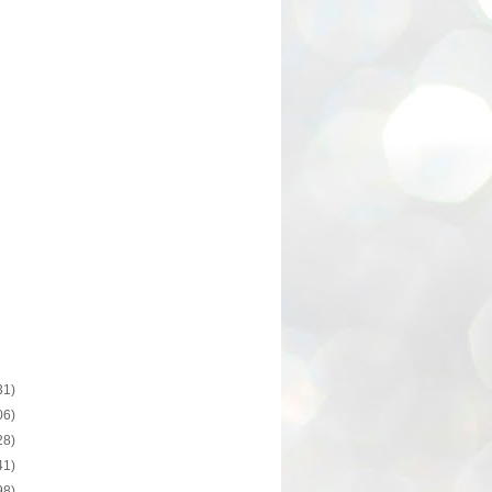
31)
06)
28)
41)
98)