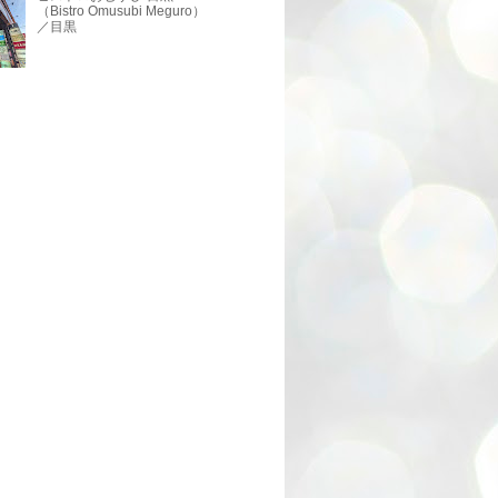
（Bistro Omusubi Meguro）
／目黒