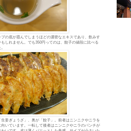
ップの底が霞んでしまうほどの濃密なエキスであり、飲みす
もしれません。でも350円ってのは、餃子の値段に比べる
た。
「生姜ぎょうざ」、奥が「餃子」。前者はニンニクやニラを
に向いています。一転して後者はニンニクやニラのパンチが
味わいです。皮は薄くパリッとした食感。サイズが小さいた