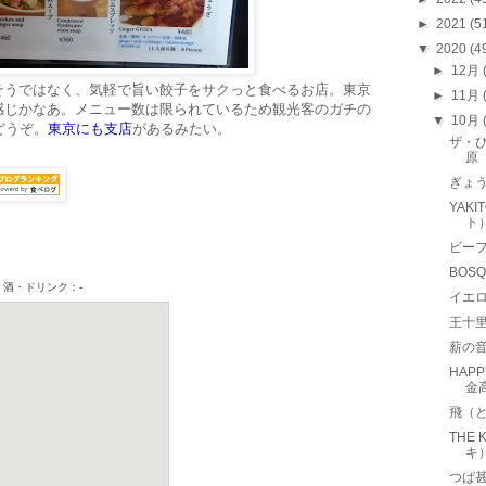
►
2021
(5
▼
2020
(4
►
12月
そうではなく、気軽で旨い餃子をサクっと食べるお店。東京
►
11月
感じかなあ。メニュー数は限られているため観光客のガチの
▼
10月
どうぞ。
東京にも支店
があるみたい。
ザ・ひ
原
ぎょう
YAK
ト
ビー
BOS
イエロー
王十
薪の音
HAP
金
飛（
THE
キ
つば