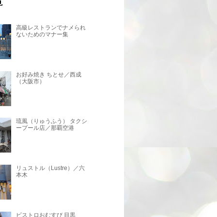
高級レストランでナメられ
ないためのマナー集
お好み焼き ちとせ／西成
（大阪市）
琉風（りゅうふう） タクシ
ープール店／那覇空港
リュストル（Lustre）／六
本木
ビストロおむすび 目黒