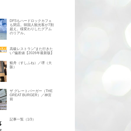
DFSもハードロックカフェ
も閉店。韓国人観光客が7割
超え。様変わりしたグアム
のリアル。
高級レストラン"また行きた
い"偏差値【2026年最新版】
鮨舟（すしふね）／堺（大
阪）
ザ グレートバーガー（THE
GREAT BURGER）／神宮
前
記事一覧（1/3）