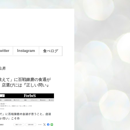
witter
Instagram
食べログ
上昇
教えて」に百戦錬磨の食通が
。店選びには『正しい問い』