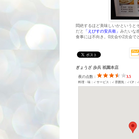
悶絶するほど美味しいかというと
だと
「えびすの安兵衛」
みたいな
食事には不向き。0次会や2次会で
ぎょうざ 歩兵 祇園本店