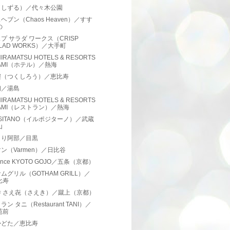
（しずる）／代々木公園
ヘブン（Chaos Heaven）／すす
の
プ サラダ ワークス（CRISP
LAD WORKS）／大手町
HIRAMATSU HOTELS & RESORTS
TAMI（ホテル）／熱海
樓（つくしろう）／恵比寿
初／湯島
HIRAMATSU HOTELS & RESORTS
TAMI（レストラン）／熱海
POSITANO（イルポジターノ）／武蔵
山
とり阿部／目黒
ン（Varmen）／日比谷
ence KYOTO GOJO／五条（京都）
ムグリル（GOTHAM GRILL）／
比寿
寺 さえ㐂（さえき）／蹴上（京都）
ン タニ（Restaurant TANI）／
苑前
かどた／恵比寿