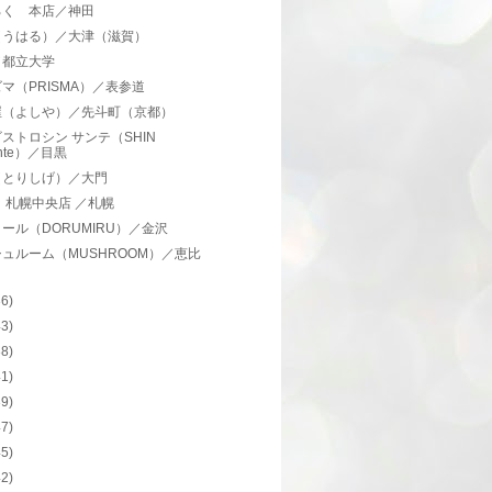
ろく 本店／神田
（うはる）／大津（滋賀）
／都立大学
マ（PRISMA）／表参道
屋（よしや）／先斗町（京都）
ストロシン サンテ（SHIN
nte）／目黒
（とりしげ）／大門
 札幌中央店 ／札幌
ール（DORUMIRU）／金沢
ュルーム（MUSHROOM）／恵比
36)
43)
38)
41)
39)
47)
45)
42)