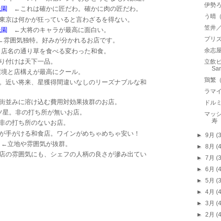
伊勢
祇園
←これは確かに匠だわ。確かに肉の匠だわ。
う晴
東京は何かが狂っていると言わざるを得ない。
笠井
祇園
←大将のキャラが最高に面白い。
プリズ
雰囲気独特。好みが分かれるお店です。
余志
店名の通り草を食べる変わった和食。
り付けは天下一品。
立飲ビ
Sa
境と店構えが最高にクール。
鶏繁
。近い将来、星獲得間違いなしのリーズナブルな和
ラマイ
街並みに溶け込む費用対効果抜群のお店。
ドルミ
ツ星。非の打ち所が無いお店。
マッシ
寿
非の打ち所のないお店。
が手がける和食店。ワインがめちゃめちゃ安い！
►
9月
(
←立地や雰囲気が抜群。
►
8月
(
店の雰囲気にも、シェフの人柄の良さが滲み出てい
►
7月
(
►
6月
(
►
5月
(
►
4月
(
►
3月
(
►
2月
(