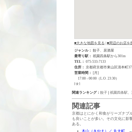
関連ランキング：
餃子
|
祇園四条駅
、
関連記事
京都はとにかく和食がリーズナブ
も良いことが多い。その文化に影
ある。
木山（きやま）／ 丸太町
←