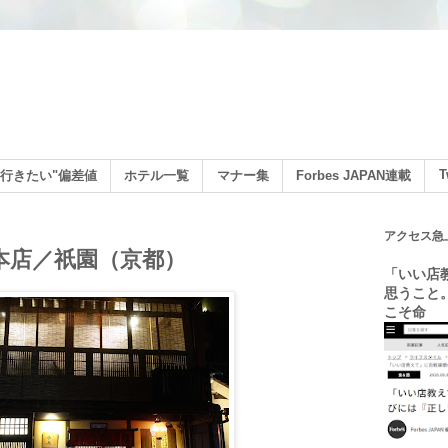
ン
T
行きたい"偏差値
ホテル一覧
マナー集
Forbes JAPAN連載
アクセス急
園本店／祇園（京都）
「いい店
思うこと
こそ命