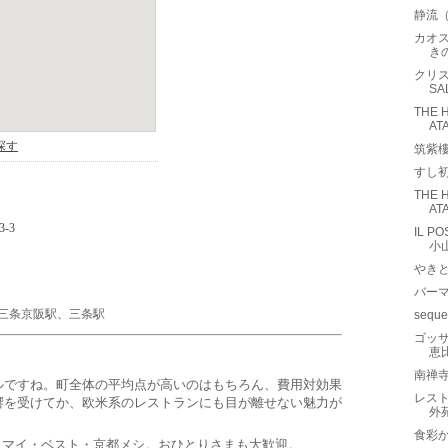
静流
カオス
き
クリス
SA
THE 
A
筑紫
すし
THE 
A
IL 
小
やき
バーマ
三条京阪駅
、
三条駅
sequ
ゴッサ
恵
南禅
ルですね。町全体の平均点が高いのはもちろん、費用対効果
レストラ
響を受けてか、欧米系のレストランにも目が離せない魅力が
外
食彩
マイ・ベスト・京都メシ。おひとりさまも大歓迎。