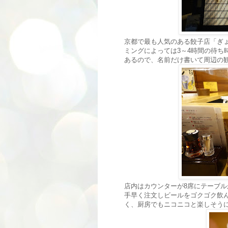
京都で最も人気のある餃子店「ぎ
ミングによっては3～4時間の待ち
あるので、名前だけ書いて周辺の
店内はカウンターが8席にテーブル
手早く注文しビールをゴクゴク飲
く、厨房でもニコニコと楽しそう