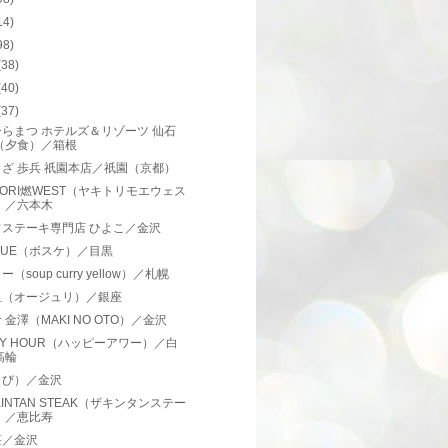
14)
98)
(38)
(40)
(37)
らまつ ホテルズ＆リゾーツ 仙石
（夕食）／箱根
ざ 歩兵 祇園本店／祇園（京都）
ITORI燃WEST（ヤキトリモエウェス
）／六本木
フステーキ専門店 ひよこ／金沢
QUE（ボスケ）／目黒
（soup curry yellow）／札幌
里（オージュリ）／銀座
 金澤（MAKI NO OTO）／金沢
PY HOUR（ハッピーアワー）／白
高輪
とび）／金沢
 KINTAN STEAK（ザキンタンステー
）／恵比寿
甚／金沢