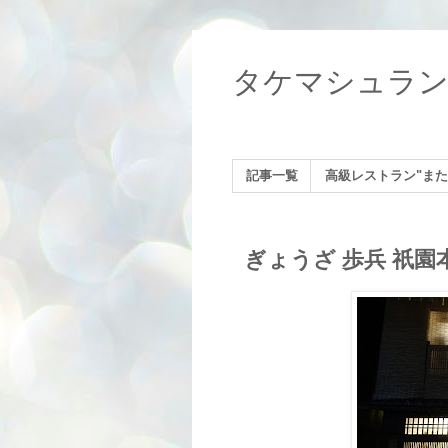
タケマシュラ
記事一覧
高級レストラン"また
ぎょうざ 歩兵 祇