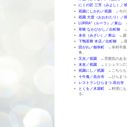
にくの匠 三芳（みよし）／
祇園にしかわ／祇園
←今の
祇園 大渡（おおわたり）／
LURRA°（ルーラ）／東山
←
草喰 なかひがし／出町柳
←
未在（みざい）／東山
←盛
下鴨茶寮 本店／出町柳
←環
田がわ／御幸町
←幸村卒業
食。
又吉／祇園
←雰囲気のある
末友／祇園
←ミシュラン2
祇園にし／祇園
←こちらも
十牛庵／高台寺
←ひらまつ
レストランひらまつ 高台寺
とくを／木屋町
←料理にも
る。