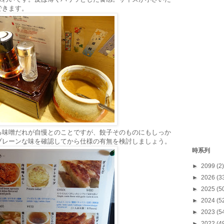
できます。
る味噌だれが自慢とのことですが、餃子そのものにもしっか
プレーンな味を確認してから仕様の有無を検討しましょう。
時系列
►
2099
(2)
►
2026
(3
►
2025
(5
►
2024
(5
►
2023
(5
►
2022
(4