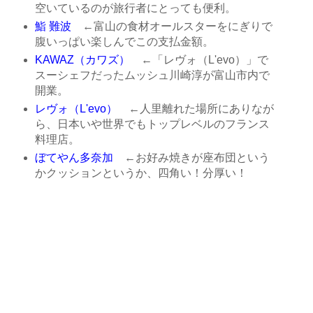
空いているのが旅行者にとっても便利。
鮨 難波
←富山の食材オールスターをにぎりで
腹いっぱい楽しんでこの支払金額。
KAWAZ（カワズ）
←「レヴォ（L'evo）」で
スーシェフだったムッシュ川崎淳が富山市内で
開業。
レヴォ（L'evo）
←人里離れた場所にありなが
ら、日本いや世界でもトップレベルのフランス
料理店。
ぼてやん多奈加
←お好み焼きが座布団という
かクッションというか、四角い！分厚い！