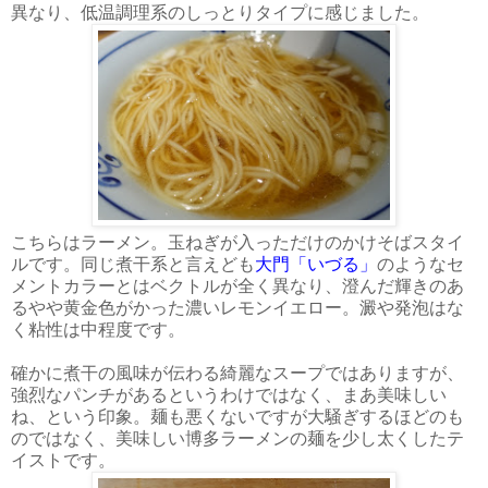
異なり、低温調理系のしっとりタイプに感じました。
こちらはラーメン。玉ねぎが入っただけのかけそばスタイ
ルです。同じ煮干系と言えども
大門「いづる」
のようなセ
メントカラーとはベクトルが全く異なり、澄んだ輝きのあ
るやや黄金色がかった濃いレモンイエロー。澱や発泡はな
く粘性は中程度です。
確かに煮干の風味が伝わる綺麗なスープではありますが、
強烈なパンチがあるというわけではなく、まあ美味しい
ね、という印象。麺も悪くないですが大騒ぎするほどのも
のではなく、美味しい博多ラーメンの麺を少し太くしたテ
イストです。