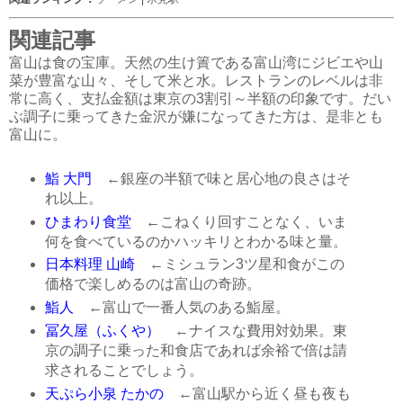
関連記事
富山は食の宝庫。天然の生け簀である富山湾にジビエや山
菜が豊富な山々、そして米と水。レストランのレベルは非
常に高く、支払金額は東京の3割引～半額の印象です。だい
ぶ調子に乗ってきた金沢が嫌になってきた方は、是非とも
富山に。
鮨 大門
←銀座の半額で味と居心地の良さはそ
れ以上。
ひまわり食堂
←こねくり回すことなく、いま
何を食べているのかハッキリとわかる味と量。
日本料理 山崎
←ミシュラン3ツ星和食がこの
価格で楽しめるのは富山の奇跡。
鮨人
←富山で一番人気のある鮨屋。
冨久屋（ふくや）
←ナイスな費用対効果。東
京の調子に乗った和食店であれば余裕で倍は請
求されることでしょう。
天ぷら小泉 たかの
←富山駅から近く昼も夜も