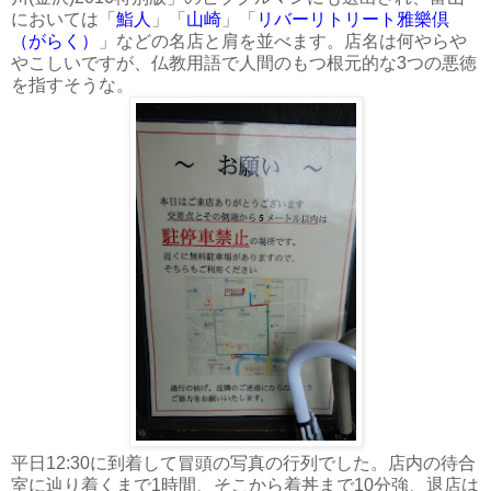
においては「
鮨人
」「
山崎
」「
リバーリトリート雅樂倶
（がらく）
」などの名店と肩を並べます。店名は何やらや
やこしいですが、仏教用語で人間のもつ根元的な3つの悪徳
を指すそうな。
平日12:30に到着して冒頭の写真の行列でした。店内の待合
室に辿り着くまで1時間、そこから着丼まで10分強、退店は