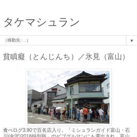
タケマシュラン
▼
貧瞋癡（とんじんち）／氷見（富山）
食べログ3.90で百名店入り。「ミシュランガイド富山・石
川(金沢)2016特別版」のビブグルマンにも選出され、富山