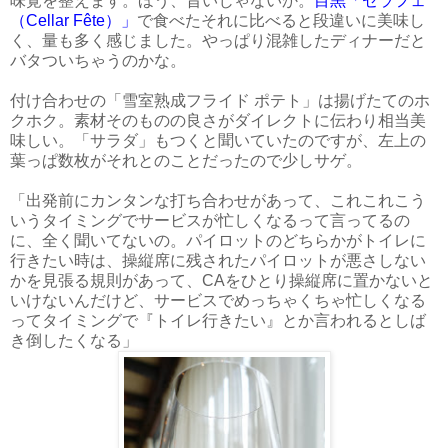
味覚を整えます。ほう、旨いじゃないか。
目黒「セラフェ
（Cellar Fête）」
で食べたそれに比べると段違いに美味し
く、量も多く感じました。やっぱり混雑したディナーだと
バタついちゃうのかな。
付け合わせの「雪室熟成フライド ポテト」は揚げたてのホ
クホク。素材そのものの良さがダイレクトに伝わり相当美
味しい。「サラダ」もつくと聞いていたのですが、左上の
葉っぱ数枚がそれとのことだったので少しサゲ。
「出発前にカンタンな打ち合わせがあって、これこれこう
いうタイミングでサービスが忙しくなるって言ってるの
に、全く聞いてないの。パイロットのどちらかがトイレに
行きたい時は、操縦席に残されたパイロットが悪さしない
かを見張る規則があって、CAをひとり操縦席に置かないと
いけないんだけど、サービスでめっちゃくちゃ忙しくなる
ってタイミングで『トイレ行きたい』とか言われるとしば
き倒したくなる」