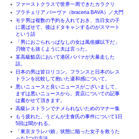
ファーストクラスで世界一周できたカラクリ
ブラチェリア バーヴァ（braceria BAVA）／大門
モテ男は複数の予約を入れておき、当日女の子
に選ばせて、後はドタキャンするのがスマート
という話
「男におごられっぱなしの女は風俗嬢以下だ」
刃物でも抜くように夫は言った。
某高級鮨店において港区ババァが大暴走した
話。
日本の男は皆ロリコン。フランスと日本のレス
トランを比較して抱いた違和感について。
悪いニュースと良いニュースがございまして、
まずは悪いニュースから。貴店についての記事
は書かせて頂きます。
高級レストランでナメられないためのマナー集
もう疲れた。うどんが主食氏の事件について1日
5回は聞かれる。
「東京タラレバ娘」状態に陥った女子を救うた
った1つの方法