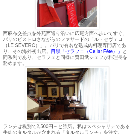
西麻布交差点を外苑西通り沿いに広尾方面へ歩いてすぐ、
パリのビストロさながらのファサードの「ル・セヴェロ
（LE SEVERO）」。パリで有名な熟成肉料理専門店であ
り、その海外初出店。
目黒「セラフェ（Cellar Fête）」
と
同系列であり、セラフェと同様に齊田武シェフが料理長を
務めます。
ランチは税別で2,500円～と強気。私はスペシャリテである
牛肉のタルタルが含まれる「タルタルランチ」を注文。