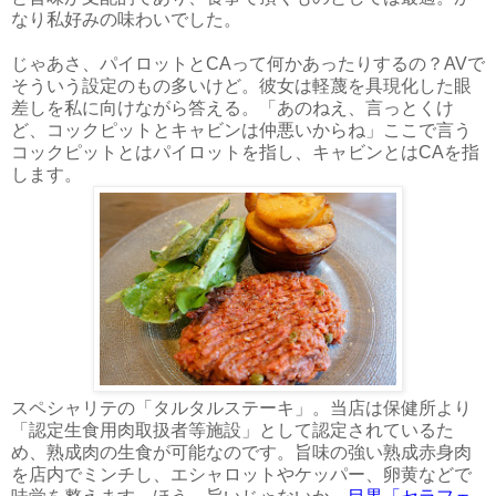
なり私好みの味わいでした。
じゃあさ、パイロットとCAって何かあったりするの？AVで
そういう設定のもの多いけど。彼女は軽蔑を具現化した眼
差しを私に向けながら答える。「あのねえ、言っとくけ
ど、コックピットとキャビンは仲悪いからね」ここで言う
コックピットとはパイロットを指し、キャビンとはCAを指
します。
スペシャリテの「タルタルステーキ」。当店は保健所より
「認定生食用肉取扱者等施設」として認定されているた
め、熟成肉の生食が可能なのです。旨味の強い熟成赤身肉
を店内でミンチし、エシャロットやケッパー、卵黄などで