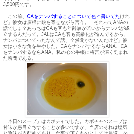
3,500円です。
「この前、
CAをナンパすることについて色々書いてた
けれ
ど」彼女は眉根に皺を寄せながら言う。「それってANAの
話でしょ？あっちはCAも客も年齢層が若いからナンパが成
立するんだって。JALはCAも客も高齢化が進んでるから、
ナンパについてったなんて話、全然聞かないんだけど」彼
女は小さな角を生やした。CAをナンパするならANA、CA
をナンパするならANA。私の心の手帳に格言が深く刻まれ
た瞬間である。
「本日のスープ」はカボチャでした。カボチャのスープは
甘味が悪目立ちすることが多いですが、当店のそれは塩気
と旨味が支配的であり、食事で頂くものとしては最適。か