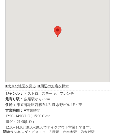
関連ランキング：
ビストロ
|
広尾駅
、
六本木駅
、
乃木坂駅