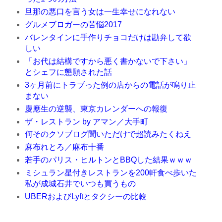
旦那の悪口を言う女は一生幸せになれない
グルメブロガーの苦悩2017
バレンタインに手作りチョコだけは勘弁して欲
しい
「お代は結構ですから悪く書かないで下さい」
とシェフに懇願された話
3ヶ月前にトラブった例の店からの電話が鳴り止
まない
慶應生の逆襲、東京カレンダーへの報復
ザ・レストラン by アマン／大手町
何そのクソブログ聞いただけで超読みたくねえ
麻布れとろ／麻布十番
若手のパリス・ヒルトンとBBQした結果ｗｗｗ
ミシュラン星付きレストランを200軒食べ歩いた
私が成城石井でいつも買うもの
UBERおよびLyftとタクシーの比較