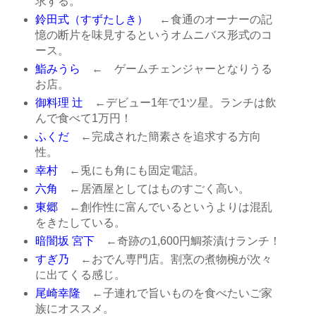
求する。
鈴田式（すずたしき）
←食通のオーナーの記
憶の断片を味見するというオムニバス形式のコ
ース。
鮨みうら
← ゲームチェンジャーとなりうる
お店。
御料理 辻
←デビュー1年で1ツ星。ランチは飲
んで食べて1万円！
ふくだ
←完成された簡素さを追求する方向
性。
幸村
←兎にも角にも固定電話。
六角
←居酒屋としてはものすごく高い。
東郷
←創作性に富んでいるというよりは混乱
をきたしている。
暗闇坂 宮下
←奇跡の1,600円鯛茶漬けランチ！
すぎ乃
←おでん専門店。割烹の煮物椀が次々
に出てくる感じ。
尾崎幸隆
←子連れで旨いものを食べたいご家
族にオススメ。