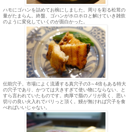
ハモにゴハンを詰めてお椀にしました。周りを彩る松茸の
量がたまらん。終盤、ゴハンがホロホロと解けていき雑炊
のように変化していくのが面白かった。
伝助穴子。市場によく流通する真穴子の3～4倍もある特大
の穴子であり、かつては大きすぎて使い物にならない、と
すら言われていたものです。肉厚で脂のノリが良く、思い
切りの良い火入れでバリっと頂く。鰻が無ければ穴子を食
べればいいじゃない。