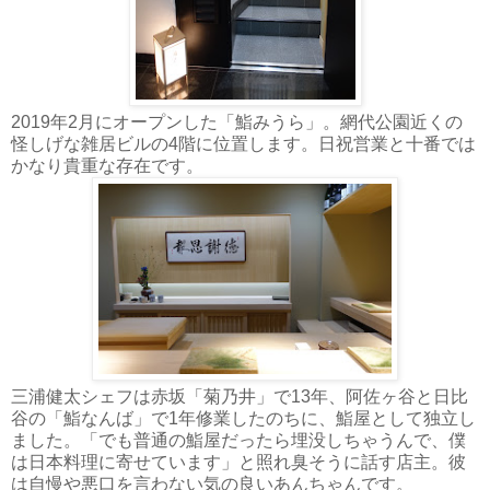
2019年2月にオープンした「鮨みうら」。網代公園近くの
怪しげな雑居ビルの4階に位置します。日祝営業と十番では
かなり貴重な存在です。
三浦健太シェフは赤坂「菊乃井」で13年、阿佐ヶ谷と日比
谷の「鮨なんば」で1年修業したのちに、鮨屋として独立し
ました。「でも普通の鮨屋だったら埋没しちゃうんで、僕
は日本料理に寄せています」と照れ臭そうに話す店主。彼
は自慢や悪口を言わない気の良いあんちゃんです。