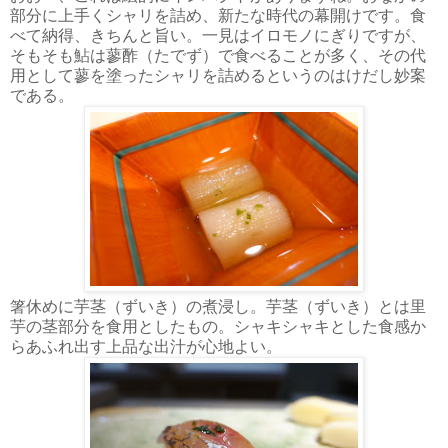
部分に上手くシャリを詰め、新たな時代の幕開けです。食
べて納得、きちんと旨い。一見はイロモノにぎりですが、
そもそも鮎は蓼酢（たでず）で食べることが多く、その代
用として蓼を塗ったシャリを詰めるというのはけだし妙案
である。
箸休めに芋茎（ずいき）の煮浸し。芋茎（ずいき）とは里
芋の茎部分を食用としたもの。シャキシャキとした食感か
らあふれ出す上品な出汁が心地よい。