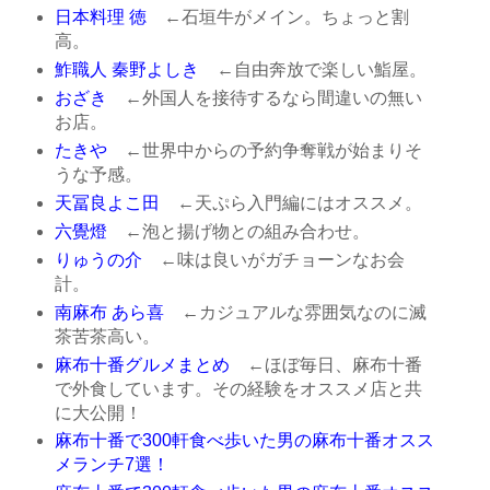
日本料理 徳
←石垣牛がメイン。ちょっと割
高。
鮓職人 秦野よしき
←自由奔放で楽しい鮨屋。
おざき
←外国人を接待するなら間違いの無い
お店。
たきや
←世界中からの予約争奪戦が始まりそ
うな予感。
天冨良よこ田
←天ぷら入門編にはオススメ。
六覺燈
←泡と揚げ物との組み合わせ。
りゅうの介
←味は良いがガチョーンなお会
計。
南麻布 あら喜
←カジュアルな雰囲気なのに滅
茶苦茶高い。
麻布十番グルメまとめ
←ほぼ毎日、麻布十番
で外食しています。その経験をオススメ店と共
に大公開！
麻布十番で300軒食べ歩いた男の麻布十番オスス
メランチ7選！