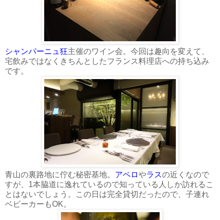
シャンパーニュ狂
主催のワイン会。今回は趣向を変えて、
宅飲みではなくきちんとしたフランス料理店への持ち込み
です。
青山の裏路地に佇む秘密基地。
アペロ
や
ラス
の近くなので
すが、1本脇道に逸れているので知っている人しか訪れるこ
とはないでしょう。この日は完全貸切だったので、子連れ
ベビーカーもOK。