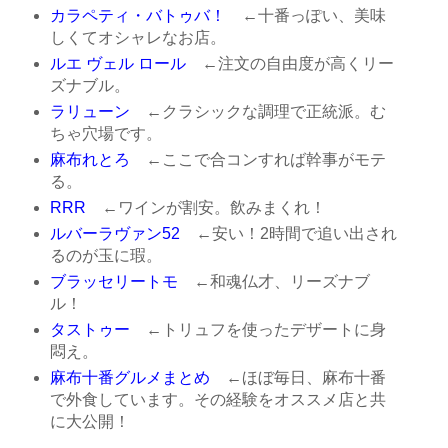
カラペティ・バトゥバ！
←十番っぽい、美味
しくてオシャレなお店。
ルエ ヴェル ロール
←注文の自由度が高くリー
ズナブル。
ラリューン
←クラシックな調理で正統派。む
ちゃ穴場です。
麻布れとろ
←ここで合コンすれば幹事がモテ
る。
RRR
←ワインが割安。飲みまくれ！
ルバーラヴァン52
←安い！2時間で追い出され
るのが玉に瑕。
ブラッセリートモ
←和魂仏才、リーズナブ
ル！
タストゥー
←トリュフを使ったデザートに身
悶え。
麻布十番グルメまとめ
←ほぼ毎日、麻布十番
で外食しています。その経験をオススメ店と共
に大公開！