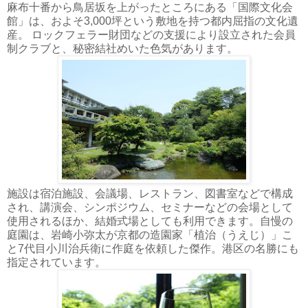
麻布十番から鳥居坂を上がったところにある「国際文化会
館」は、およそ3,000坪という敷地を持つ都内屈指の文化遺
産。 ロックフェラー財団などの支援により設立された会員
制クラブと、秘密結社めいた色気があります。
施設は宿泊施設、会議場、レストラン、図書室などで構成
され、講演会、シンポジウム、セミナーなどの会場として
使用されるほか、結婚式場としても利用できます。自慢の
庭園は、岩崎小弥太が京都の造園家「植治（うえじ）」こ
と7代目小川治兵衛に作庭を依頼した傑作。港区の名勝にも
指定されています。