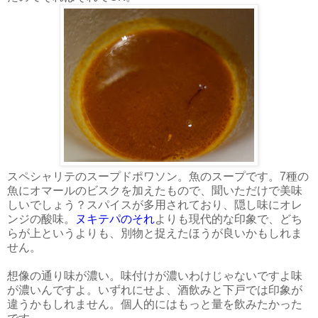
スペシャリテのスープドポワソン。魚のスープです。7種の
魚にオマールのビスクを加えたもので、聞いただけで美味
しいでしょう？スパイスが多用されており、隠し味にオレ
ンジの酸味。
ヌキテパのそれ
よりも現代的な印象で、どち
らが上というよりも、別物と捉えたほうが良いかもしれま
せん。
想像の通り味が濃い。味付けが濃いわけじゃないですよ味
が濃いんですよ。いずれにせよ、酒飲みと下戸では印象が
違うかもしれません。個人的にはもっと量を飲みたかった