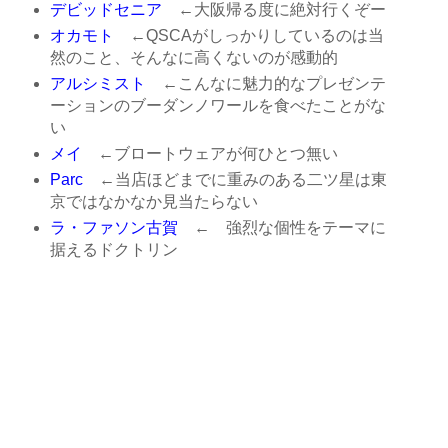
デビッドセニア
←大阪帰る度に絶対行くぞー
オカモト
←QSCAがしっかりしているのは当
然のこと、そんなに高くないのが感動的
アルシミスト
←こんなに魅力的なプレゼンテ
ーションのブーダンノワールを食べたことがな
い
メイ
←ブロートウェアが何ひとつ無い
Parc
←当店ほどまでに重みのある二ツ星は東
京ではなかなか見当たらない
ラ・ファソン古賀
← 強烈な個性をテーマに
据えるドクトリン