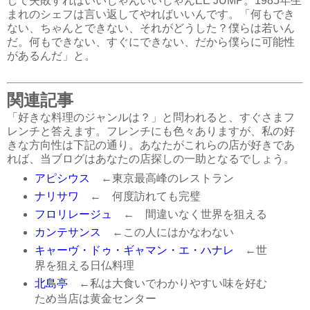
して失敗すればいいじゃんいいじゃんEE JUMP。1985年生
まれのシェフは言い返してやればいいんです。「何もでき
ない、ちゃんとできない、それがどうした？僕らは若いん
だ。何もできない、すぐにできない、だから僕らに可能性
があるんだ」と。
関連記事
「好きな料理のジャンルは？」と問われると、すぐさまフ
レンチと答えます。フレンチにも色々ありますが、私の好
きな方向性は下記の通り。あなたがこれらの店が好きであ
れば、当ブログはあなたの店探しの一助となるでしょう。
アピシウス
←東京最高峰のレストラン
ナリサワ
← 何度訪れても完璧
フロリレージュ
← 間違いなく世界を狙える
カンテサンス
←この人にはかなわない
キャーヴ・ドゥ・ギャマン・エ・ハナレ
←世
界を狙える日仏料理
北島亭
←私は大食いでわかりやすい味を好む
ため当店は黄金センター