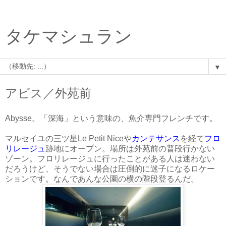
タケマシュラン
▼
アビス／外苑前
Abysse。「深海」という意味の、魚介専門フレンチです。
マルセイユの三ツ星Le Petit Niceや
カンテサンス
を経て
フロ
リレージュ
跡地にオープン。場所は外苑前の普段行かない
ゾーン。フロリレージュに行ったことがある人は迷わない
だろうけど、そうでない場合は圧倒的に迷子になるロケー
ションです。なんであんな公園の横の階段登るんだ。