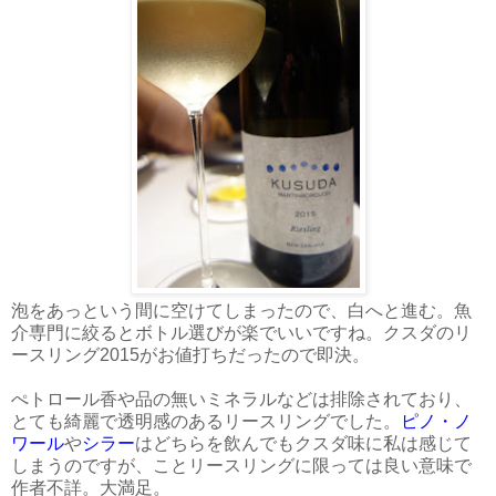
泡をあっという間に空けてしまったので、白へと進む。魚
介専門に絞るとボトル選びが楽でいいですね。クスダのリ
ースリング2015がお値打ちだったので即決。
ぺトロール香や品の無いミネラルなどは排除されており、
とても綺麗で透明感のあるリースリングでした。
ピノ・ノ
ワール
や
シラー
はどちらを飲んでもクスダ味に私は感じて
しまうのですが、ことリースリングに限っては良い意味で
作者不詳。大満足。