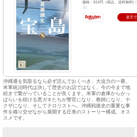
価格：924円（税込、送料無料)
(
点)
楽天
沖縄通を気取るなら必ず読んでおくべき、大迫力の一冊。
米軍統治時代は決して歴史のお話ではなく、今の今まで地
続きで繋がっていることが良くます。米軍の倉庫からかっ
ぱらいを続ける悪ガキたちが警官になり、教師になり、ヤ
クザになり、そしてテロリストへ。沖縄戦後史の重要な事
件を織り交ぜながら展開する圧巻のストーリー構成。オス
スメです。