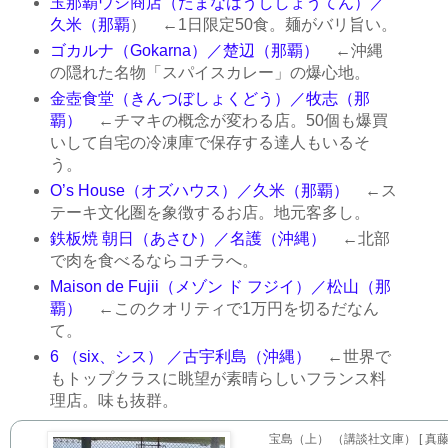
玉那覇ウシ商店（たまなはうししょうてん）／
久米（那覇
） ←1日限定50食。麺がバリ旨い。
ゴカルナ（Gokarna）／楚辺（那覇）
←沖縄
の隠れた名物「スパイスカレー」の爆心地。
金壺食堂（きんつぼしょくどう）／牧志（那
覇）
←チマキの概念が変わる店。50個も爆買
いして自宅の冷凍庫で保存する達人もいるそ
う。
O’s House（オズハウス）／久米（那覇）
←ス
テーキ文化圏を象徴するお店。地元客多し。
鉄板焼 朝日（あさひ）／名護（沖縄）
←北部
で肉を食べるならコチラへ。
Maison de Fujii（メゾン ド フジイ）／松山（那
覇）
←このクオリティで1万円を切るだなん
て。
6 （six、シス） ／古宇利島（沖縄）
←世界で
もトップクラスに眺望が素晴らしいフランス料
理店。味も抜群。
宝島（上） （講談社文庫） [ 真藤 