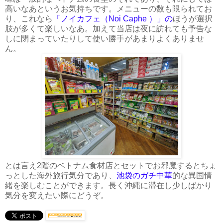
高いなあというお気持ちです。メニューの数も限られてお
り、これなら
「ノイカフェ（Noi Caphe ）」の
ほうが選択
肢が多くて楽しいなあ。加えて当店は夜に訪れても予告な
しに閉まっていたりして使い勝手があまりよくありませ
ん。
とは言え2階のベトナム食材店とセットでお邪魔するとちょ
っとした海外旅行気分であり、
池袋のガチ中華
的な異国情
緒を楽しむことができます。長く沖縄に滞在し少しばかり
気分を変えたい際にどうぞ。