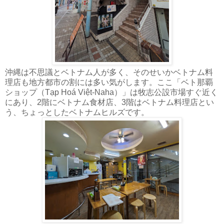
沖縄は不思議とベトナム人が多く、そのせいかベトナム料
理店も地方都市の割には多い気がします。ここ「ベト那覇
ショップ（Tạp Hoá Việt-Naha）」は牧志公設市場すぐ近く
にあり、2階にベトナム食材店、3階はベトナム料理店とい
う、ちょっとしたベトナムヒルズです。