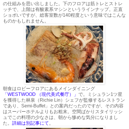
の仕組みを思い出しました。下のフロアは筋トレとストレ
ッチで、上階は有酸素系マシンというラインナップ。正直
ショボいですが、総客室数が140程度という意味ではこんな
ものかもしれません。
朝食はロビーフロアにあるメインダイニング
「WESTWOOD （現代美式餐庁）」
で。ミシュラン1ツ星
を獲得した林泉（Richie Lin）シェフが監修するレストラン
であり、Semi-Buffet」との案内だったのですが、その内容
はスーパーホテルよりもお粗末。空間ばかりスタイリッシ
ュでこの料理の少なさは、朝から惨めな気分になりまし
た。
詳細は別記事にて
。