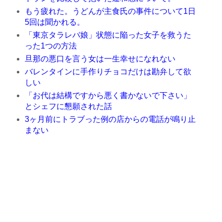
もう疲れた。うどんが主食氏の事件について1日
5回は聞かれる。
「東京タラレバ娘」状態に陥った女子を救うた
った1つの方法
旦那の悪口を言う女は一生幸せになれない
バレンタインに手作りチョコだけは勘弁して欲
しい
「お代は結構ですから悪く書かないで下さい」
とシェフに懇願された話
3ヶ月前にトラブった例の店からの電話が鳴り止
まない