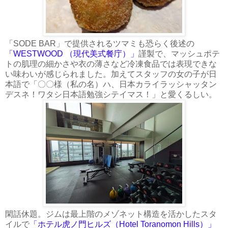
「SODE BAR」で提供されるツマミも恐らく後述の
「WESTWOOD （現代美式餐庁）」
謹製で、マッシュポテ
トの肌理の細かさや衣の薄さなど冷凍食品では表現できな
い味わいが感じられました。加えてスタッフの女の子が日
本語で「〇〇様（私の名）ハ、日本カライラッシャッタン
デスネ！ワタシ日本語勉強シテイマス！」と愛くるしい。
閑話休題。ジムは最上階のメゾネット構造を活かしたスタ
イルで
「ホテル虎ノ門ヒルズ（Hotel Toranomon Hills）」