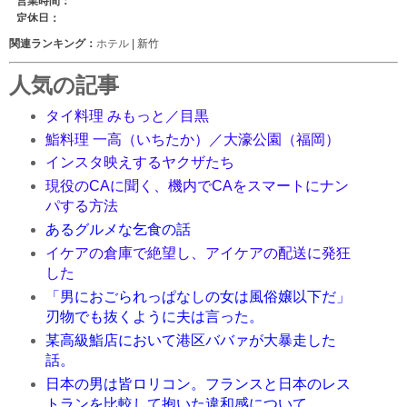
関連ランキング：
ホテル
| 新竹
人気の記事
タイ料理 みもっと／目黒
鮨料理 一高（いちたか）／大濠公園（福岡）
インスタ映えするヤクザたち
現役のCAに聞く、機内でCAをスマートにナン
パする方法
あるグルメな乞食の話
イケアの倉庫で絶望し、アイケアの配送に発狂
した
「男におごられっぱなしの女は風俗嬢以下だ」
刃物でも抜くように夫は言った。
某高級鮨店において港区ババァが大暴走した
話。
日本の男は皆ロリコン。フランスと日本のレス
トランを比較して抱いた違和感について。