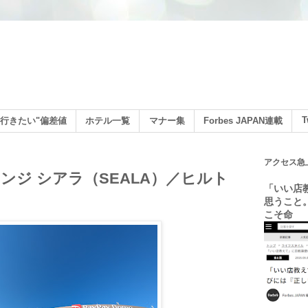
ン
T
行きたい"偏差値
ホテル一覧
マナー集
Forbes JAPAN連載
アクセス急
ンジ シアラ（SEALA）／ヒルト
「いい店
思うこと
こそ命