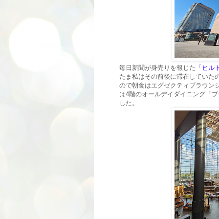
毎日新聞が身売りを報じた
「ヒルトン
たま私はその前後に滞在していた
ので朝食はエグゼクティブラウン
は4階のオールデイダイニング「ブ
した。