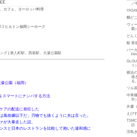
／
YAS
麵ど
ヴィー
覇
どん
鮨 香
バーガ
ング
|
唐人町駅
、
西新駅
、
大濠公園駅
Hi
GLO
リ
横浜
過
る
大濠公園（福岡）
ツル
中華
Aをスマートにナンパする方法
市
弁慶
ケアの配送に発狂した
えび
は風俗嬢以下だ」刃物でも抜くように夫は言った。
TSM
ァが大暴走した話。
話
ンスと日本のレストランを比較して抱いた違和感に
浮島