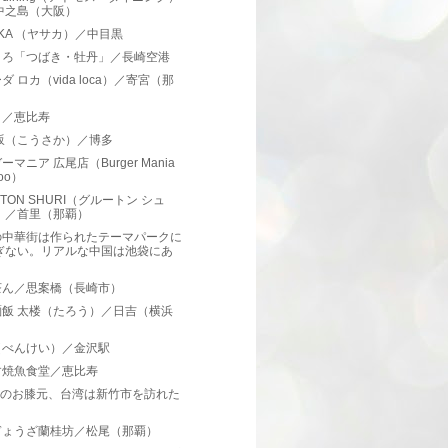
中之島（大阪）
AKA （ヤサカ）／中目黒
ころ「つばき・牡丹」／長崎空港
ダ ロカ（vida loca）／寄宮（那
）
く／恵比寿
坂（こうさか）／博多
ーマニア 広尾店（Burger Mania
roo）
UTON SHURI（グルートン シュ
）／首里（那覇）
の中華街は作られたテーマパークに
ぎない。リアルな中国は池袋にあ
。
茶ん／思案橋（長崎市）
麺飯 太楼（たろう）／日吉（横浜
）
（べんけい）／金沢駅
す焼魚食堂／恵比寿
Cのお膝元、台湾は新竹市を訪れた
ぎょうざ蘭桂坊／松尾（那覇）