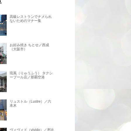
高級レストランでナメられ
ないためのマナー集
お好み焼き ちとせ／西成
（大阪市）
琉風（りゅうふう） タクシ
ープール店／那覇空港
リュストル（Lustre）／六
本木
ヴィヴィド（vivido）／恵比