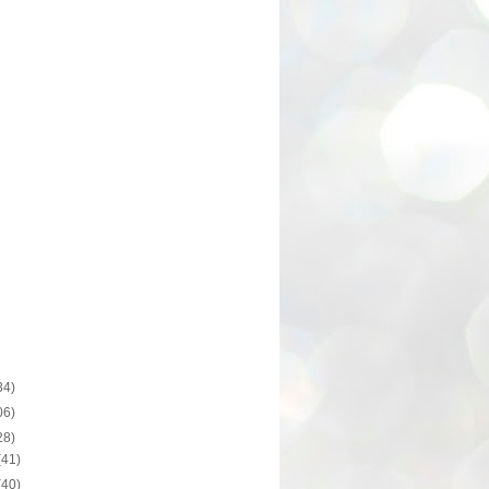
34)
06)
28)
(41)
(40)