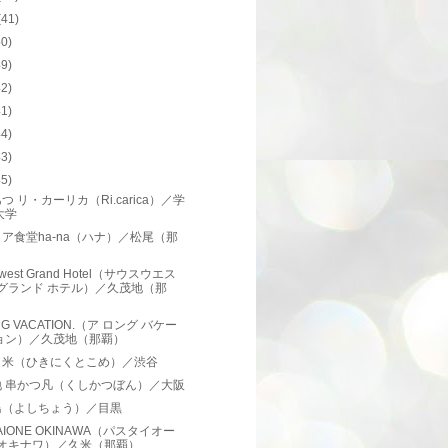
(41)
50)
49)
42)
41)
44)
43)
45)
つ リ・カーリカ（Ri.carica）／学
大学
ア食堂ha-na（ハナ）／松尾（那
）
hwest Grand Hotel（サウスウエス
 グランド ホテル）／久茂地（那
）
NG VACATION.（ア ロング バケー
ョン）／久茂地（那覇）
と米（ひきにくとこめ）／渋谷
地 串かつ凡（くしかつぼん）／大阪
鳥（よしちょう）／目黒
TAIONE OKINAWA（パスタイオー
 オキナワ）／久米（那覇）