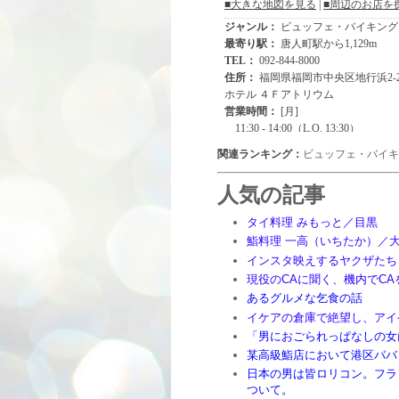
関連ランキング：
ビュッフェ・バイキ
人気の記事
タイ料理 みもっと／目黒
鮨料理 一高（いちたか）／
インスタ映えするヤクザたち
現役のCAに聞く、機内でC
あるグルメな乞食の話
イケアの倉庫で絶望し、アイ
「男におごられっぱなしの女
某高級鮨店において港区ババ
日本の男は皆ロリコン。フラ
ついて。