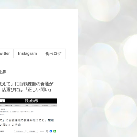
witter
Instagram
食べログ
上昇
教えて」に百戦錬磨の食通が
。店選びには『正しい問い』