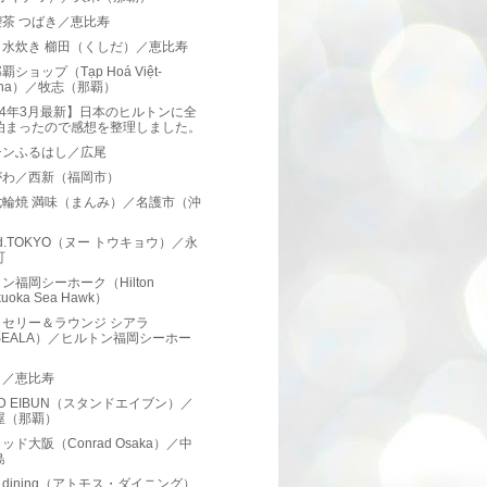
茶 つばき／恵比寿
と水炊き 櫛田（くしだ）／恵比寿
ショップ（Tạp Hoá Việt-
aha）／牧志（那覇）
24年3月最新】日本のヒルトンに全
泊まったので感想を整理しました。
チンふるはし／広尾
がわ／西新（福岡市）
七輪焼 満味（まんみ）／名護市（沖
）
ud.TOKYO（ヌー トウキョウ）／永
町
ン福岡シーホーク（Hilton
kuoka Sea Hawk）
ッセリー＆ラウンジ シアラ
SEALA）／ヒルトン福岡シーホー
く／恵比寿
ND EIBUN（スタンドエイブン）／
屋（那覇）
ッド大阪（Conrad Osaka）／中
島
os dining（アトモス・ダイニング）