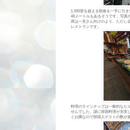
1,000室を超える朝食を一手に
40メートルもあるそうです。写真
席は一見さん向けのよう。ただし
レストランです。
料理のラインナップは一般的なヒ
せんでした。謎に韓国料理が充実
ぐお隣なので韓国人ゲストの数が