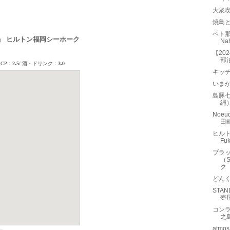
大衆喫
焼鳥
ベト那覇
」 ヒルトン福岡シーホーク
N
【20
部
キッ
いま
島豚
縄
Noe
田
ヒルト
Fu
ブラ
（
ク
どん
STA
壺
コンラ
之
atm