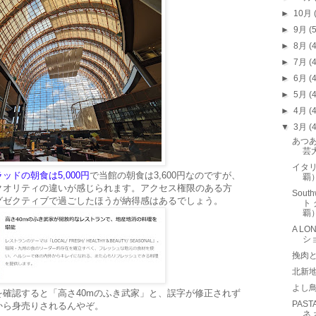
►
10月
►
9月
(
►
8月
(
►
7月
(
►
6月
(
►
5月
(
►
4月
(
▼
3月
(
あつあ
芸
イタリ
ッドの朝食は5,000円
で当館の朝食は3,600円なのですが、
覇
クオリティの違いが感じられます。アクセス権限のある方
Sout
グゼクティブで過ごしたほうが納得感はあるでしょう。
ト
覇
A LO
シ
挽肉
北新
よし
確認すると「高さ40mのふき武家」と、誤字が修正されず
PAS
から身売りされるんやぞ。
ネ