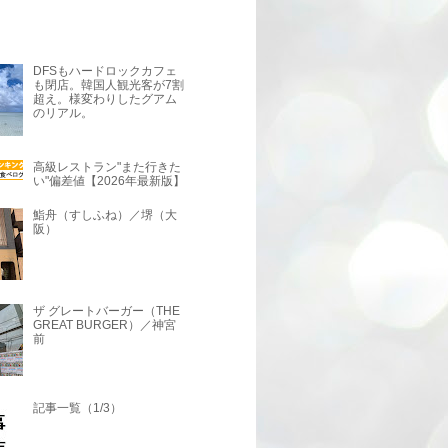
DFSもハードロックカフェ
も閉店。韓国人観光客が7割
超え。様変わりしたグアム
のリアル。
高級レストラン"また行きた
い"偏差値【2026年最新版】
鮨舟（すしふね）／堺（大
阪）
ザ グレートバーガー（THE
GREAT BURGER）／神宮
前
記事一覧（1/3）