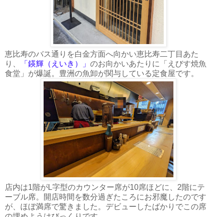
恵比寿のバス通りを白金方面へ向かい恵比寿二丁目あた
り、
「鍈輝（えいき）」
のお向かいあたりに「えびす焼魚
食堂」が爆誕。豊洲の魚卸が関与している定食屋です。
店内は1階がL字型のカウンター席が10席ほどに、2階にテ
ーブル席。開店時間を数分過ぎたころにお邪魔したのです
が、ほぼ満席で驚きました。デビューしたばかりでこの席
の埋めようはびっくりです。