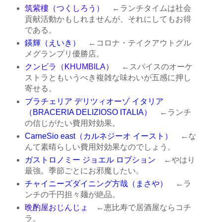
筑紫樓（つくしろう）
←ランチタイムは社会
貢献活動かもしれませんが、それにしてもお得
である。
鍈輝（えいき）
←コロナ・テイクアウトグル
メグランプリ優勝店。
クンビラ（KHUMBILA）
←スパイスのオーケ
ストラともいうべき複雑な味わいが五感に押し
寄せる。
ブラチェリア デリツィオーゾ イタリア
（BRACERIA DELIZIOSO ITALIA）
←ランチ
の信じがたい費用対効果。
CarneSio east（カルネジーオ イースト）
←な
んて素晴らしい費用対効果なのでしょう。
ガストロノミー ジョエル ロブション
←やはり
最強。季節ごとにお邪魔したい。
チャイニーズダイニング方哉（まさや）
←ラ
ンチの千円担々麺が絶品。
晩酌屋おじんじょ
←恵比寿で居酒屋ならコチ
ラ。