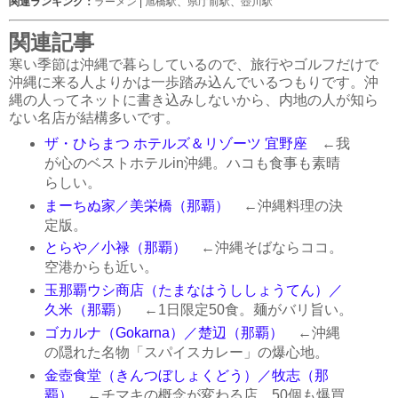
関連ランキング：
ラーメン
|
旭橋駅
、
県庁前駅
、
壺川駅
関連記事
寒い季節は沖縄で暮らしているので、旅行やゴルフだけで
沖縄に来る人よりかは一歩踏み込んでいるつもりです。沖
縄の人ってネットに書き込みしないから、内地の人が知ら
ない名店が結構多いです。
ザ・ひらまつ ホテルズ＆リゾーツ 宜野座
←我
が心のベストホテルin沖縄。ハコも食事も素晴
らしい。
まーちぬ家／美栄橋（那覇）
←沖縄料理の決
定版。
とらや／小禄（那覇）
←沖縄そばならココ。
空港からも近い。
玉那覇ウシ商店（たまなはうししょうてん）／
久米（那覇
） ←1日限定50食。麺がバリ旨い。
ゴカルナ（Gokarna）／楚辺（那覇）
←沖縄
の隠れた名物「スパイスカレー」の爆心地。
金壺食堂（きんつぼしょくどう）／牧志（那
覇）
←チマキの概念が変わる店。50個も爆買