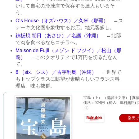
いして自宅の冷凍庫で保存する達人もいるそ
う。
O’s House（オズハウス）／久米（那覇）
←ス
テーキ文化圏を象徴するお店。地元客多し。
鉄板焼 朝日（あさひ）／名護（沖縄）
←北部
で肉を食べるならコチラへ。
Maison de Fujii（メゾン ド フジイ）／松山（那
覇）
←このクオリティで1万円を切るだなん
て。
6 （six、シス） ／古宇利島（沖縄）
←世界で
もトップクラスに眺望が素晴らしいフランス料
理店。味も抜群。
宝島（上） （講談社文庫） [ 真藤 
価格：924円（税込、送料無料)
(
点)
楽天