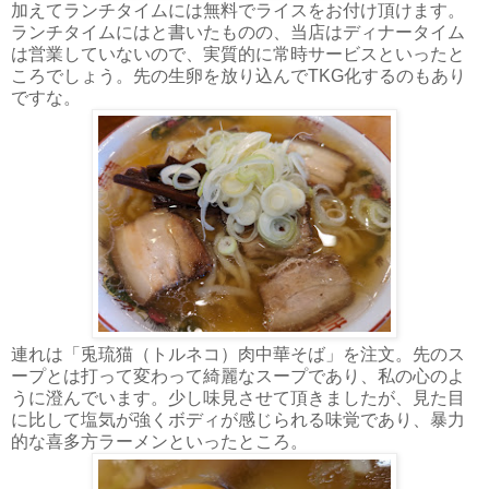
加えてランチタイムには無料でライスをお付け頂けます。
ランチタイムにはと書いたものの、当店はディナータイム
は営業していないので、実質的に常時サービスといったと
ころでしょう。先の生卵を放り込んでTKG化するのもあり
ですな。
連れは「兎琉猫（トルネコ）肉中華そば」を注文。先のス
ープとは打って変わって綺麗なスープであり、私の心のよ
うに澄んでいます。少し味見させて頂きましたが、見た目
に比して塩気が強くボディが感じられる味覚であり、暴力
的な喜多方ラーメンといったところ。