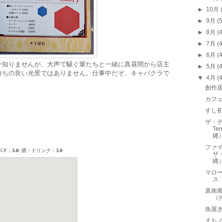
►
10月
►
9月
(
►
8月
(
►
7月
(
►
6月
(
か知りませんが、大声で騒ぐ輩たちと一緒に真昼間から店主
►
5月
(
持ちの良い光景ではありません。仕事中だぞ、キャバクラで
▼
4月
(
創作
カフ
すし
ザ・テ
Te
縄
ファイ
ザ
縄
マロー
ス
真南
（
魚屋
まち