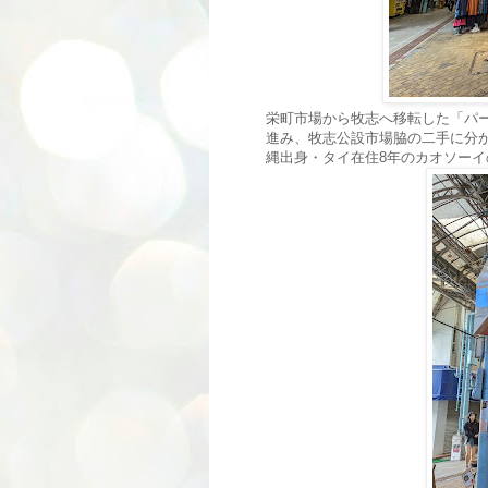
栄町市場から牧志へ移転した「パ
進み、牧志公設市場脇の二手に分
縄出身・タイ在住8年のカオソー