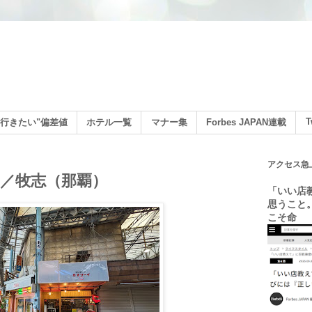
ン
T
行きたい"偏差値
ホテル一覧
マナー集
Forbes JAPAN連載
アクセス急
／牧志（那覇）
「いい店
思うこと
こそ命