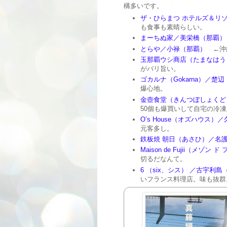
構多いです。
ザ・ひらまつ ホテルズ＆リゾ
も食事も素晴らしい。
まーちぬ家／美栄橋（那覇）
とらや／小禄（那覇）
←沖
玉那覇ウシ商店（たまなはう
がバリ旨い。
ゴカルナ（Gokarna）／楚
爆心地。
金壺食堂（きんつぼしょくど
50個も爆買いして自宅の冷
O’s House（オズハウス）
元客多し。
鉄板焼 朝日（あさひ）／名
Maison de Fujii（メゾ
切るだなんて。
6 （six、シス） ／古宇利
いフランス料理店。味も抜群