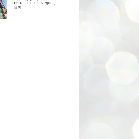
（Bistro Omusubi Meguro）
／目黒