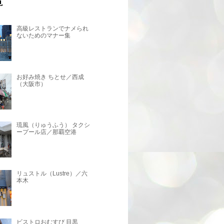
高級レストランでナメられ
ないためのマナー集
お好み焼き ちとせ／西成
（大阪市）
琉風（りゅうふう） タクシ
ープール店／那覇空港
リュストル（Lustre）／六
本木
ビストロおむすび 目黒