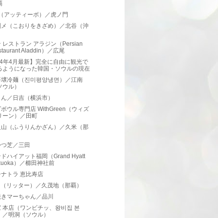
覇
ivo（アッティーボ）／虎ノ門
刻メ（こおりをきざめ）／北谷（沖
）
 レストラン アラジン（Persian
staurant Aladdin）／広尾
24年4月最新】完全に自由に観光で
るようになった韓国・ソウルの現在
平壌冷麺（진미평양냉면）／江南
ソウル）
とん／日吉（横浜市）
ボウル専門店 WithGreen（ウィズ
リーン）／田町
火山（ふうりんかざん）／久米（那
）
かつ芝／三田
ドハイアット福岡（Grand Hyatt
kuoka）／櫛田神社前
ナトラ 恵比寿店
OR（リッター）／久茂地（那覇）
焼きマーちゃん／品川
 本店（ワンビチッ、왕비집 본
）／明洞（ソウル）