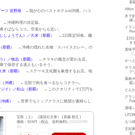
那
Att
ーツ 宜野座
←我が心のベストホテルin沖縄。ハコ
氷ヲ
縄
←沖縄料理の決定版。
イラン
縄そばならココ。空港からも近い。
Re
ししょうてん）／久米（那覇
） ←1日限定50食。麺
【20
き
辺（那覇）
←沖縄の隠れた名物「スパイスカレー」の
真味
（
う）／牧志（那覇）
←チマキの概念が変わる店。
がっ
凍庫で保存する達人もいるそう。
サラダ
／久米（那覇）
←ステーキ文化圏を象徴するお店。地
グ
風林
護（沖縄）
←北部で肉を食べるならコチラへ。
覇
ン ド フジイ）／松山（那覇）
←このクオリティで1万円を
とん
グラン
島（沖縄）
←世界でもトップクラスに眺望が素晴らし
Fu
。
酒場シ
LIT
宝島（上） （講談社文庫） [ 真藤 順丈 ]
価格：924円（税込、送料無料)
(2024/2/4時
もつ
点)
王妃家
점