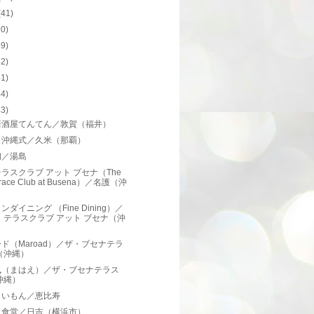
(41)
50)
49)
42)
41)
44)
43)
居酒屋てんてん／敦賀（福井）
ェ沖縄式／久米（那覇）
初／湯島
ラスクラブ アット ブセナ（The
rrace Club at Busena）／名護（沖
）
ンダイニング （Fine Dining）／
・テラスクラブ アット ブセナ（沖
）
ド（Maroad）／ザ・ブセナテラ
（沖縄）
風（まはえ）／ザ・ブセナテラス
沖縄）
きいもん／恵比寿
ノ食堂／日吉（横浜市）