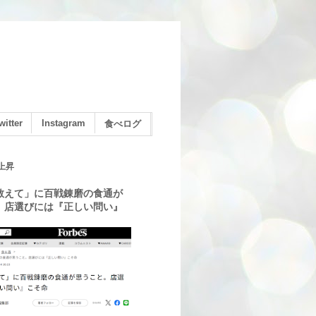
witter
Instagram
食べログ
上昇
教えて」に百戦錬磨の食通が
。店選びには『正しい問い』