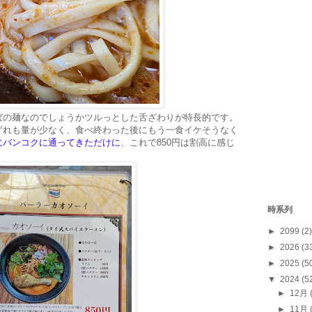
ばの麺なのでしょうかツルっとした舌ざわりが特長的です。
ずれも量が少なく、食べ終わった後にもう一食イケそうなく
にバンコクに通ってきただけに
、これで850円は割高に感じ
時系列
►
2099
(2)
►
2026
(3
►
2025
(5
▼
2024
(5
►
12月
►
11月