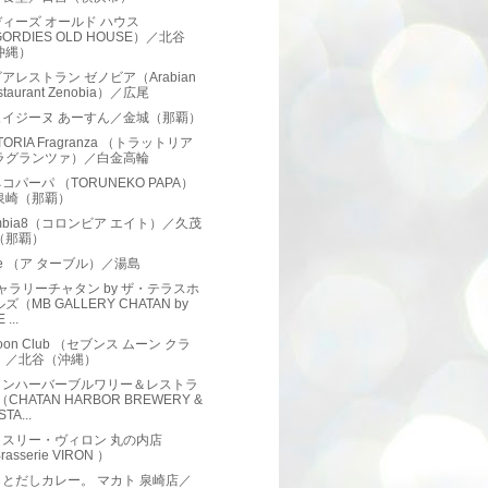
ィーズ オールド ハウス
ORDIES OLD HOUSE）／北谷
沖縄）
アレストラン ゼノビア（Arabian
staurant Zenobia）／広尾
ュイジーヌ あーすん／金城（那覇）
TORIA Fragranza （トラットリア
ラグランツァ）／白金高輪
コパーパ （TORUNEKO PAPA）
泉崎（那覇）
umbia8（コロンビア エイト）／久茂
（那覇）
able （ア ターブル）／湯島
ャラリーチャタン by ザ・テラスホ
ズ（MB GALLERY CHATAN by
 ...
Moon Club （セブンス ムーン クラ
）／北谷（沖縄）
タンハーバーブルワリー＆レストラ
（CHATAN HARBOR BREWERY &
TA...
ッスリー・ヴィロン 丸の内店
rasserie VIRON ）
とだしカレー。 マカト 泉崎店／