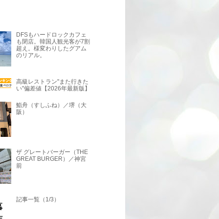
DFSもハードロックカフェ
も閉店。韓国人観光客が7割
超え。様変わりしたグアム
のリアル。
高級レストラン"また行きた
い"偏差値【2026年最新版】
鮨舟（すしふね）／堺（大
阪）
ザ グレートバーガー（THE
GREAT BURGER）／神宮
前
記事一覧（1/3）