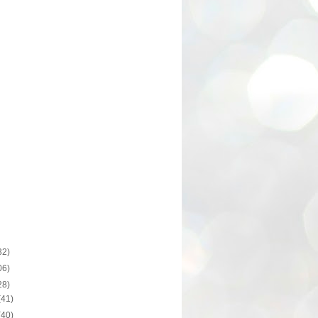
32)
06)
28)
(41)
(40)