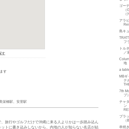
ゴーデ
（G
（
アラビ
Re
島キ
TRAT
フ
トルネ
／
Col
地
a t
MBギ
テル
THE
7th 
ブ
美栄橋駅
、
安里駅
チャ
ン 
RES
ブラ
（B
で、旅行やゴルフだけで沖縄に来る人よりかは一歩踏み込ん
ネットに書き込みしないから、内地の人が知らない名店が結
串焼き