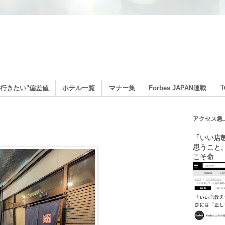
ン
T
行きたい"偏差値
ホテル一覧
マナー集
Forbes JAPAN連載
アクセス急
「いい店
思うこと
こそ命