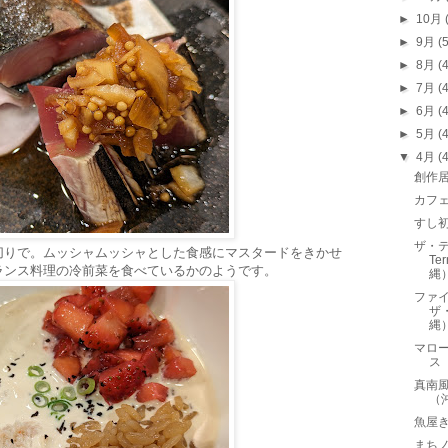
►
10月
►
9月
(
►
8月
(
►
7月
(
►
6月
(
►
5月
(
▼
4月
(
創作
カフ
すし
ザ・テ
切りで。ムッシャムッシャとした食感にマスタードをきかせ
Te
ランス料理の冷前菜を食べているかのようです。
縄
ファイ
ザ
縄
マロー
ス
真南
（
魚屋
まち