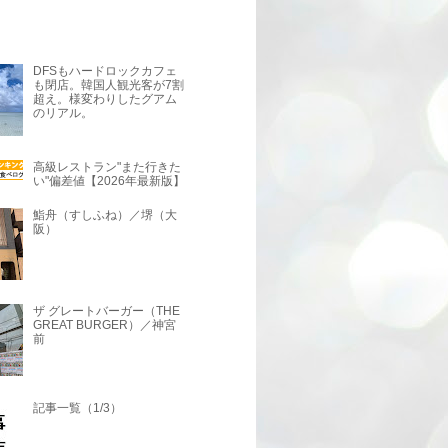
DFSもハードロックカフェ
も閉店。韓国人観光客が7割
超え。様変わりしたグアム
のリアル。
高級レストラン"また行きた
い"偏差値【2026年最新版】
鮨舟（すしふね）／堺（大
阪）
ザ グレートバーガー（THE
GREAT BURGER）／神宮
前
記事一覧（1/3）