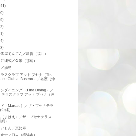
(41)
50)
49)
42)
41)
44)
43)
居酒屋てんてん／敦賀（福井）
ェ沖縄式／久米（那覇）
初／湯島
ラスクラブ アット ブセナ（The
rrace Club at Busena）／名護（沖
）
ンダイニング （Fine Dining）／
・テラスクラブ アット ブセナ（沖
）
ド（Maroad）／ザ・ブセナテラ
（沖縄）
風（まはえ）／ザ・ブセナテラス
沖縄）
きいもん／恵比寿
ノ食堂／日吉（横浜市）