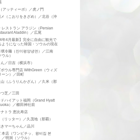
覇
ivo（アッティーボ）／虎ノ門
刻メ（こおりをきざめ）／北谷（沖
）
 レストラン アラジン（Persian
staurant Aladdin）／広尾
24年4月最新】完全に自由に観光で
るようになった韓国・ソウルの現在
平壌冷麺（진미평양냉면）／江南
ソウル）
とん／日吉（横浜市）
ボウル専門店 WithGreen（ウィズ
リーン）／田町
火山（ふうりんかざん）／久米（那
）
かつ芝／三田
ドハイアット福岡（Grand Hyatt
kuoka）／櫛田神社前
ナトラ 恵比寿店
OR（リッター）／久茂地（那覇）
焼きマーちゃん／品川
 本店（ワンビチッ、왕비집 본
）／明洞（ソウル）