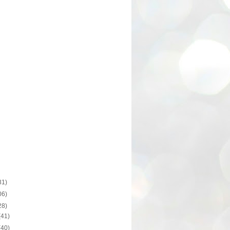
31)
06)
28)
(41)
(40)