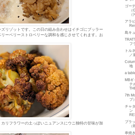
ゴーデ
（G
（
アラビ
Re
ーズリゾットです。この日の組み合わせはイチゴにブッラー
島キ
ベリーベリーストロベリーな調和を感じさせてくれます。お
TRAT
フ
トルネ
／
Col
地
a t
MBギ
テル
THE
7th 
ブ
チャ
ン 
RES
ブラ
。カリフラワーの土っぽいニュアンスにウニ独特の甘味が加
（B
串焼き