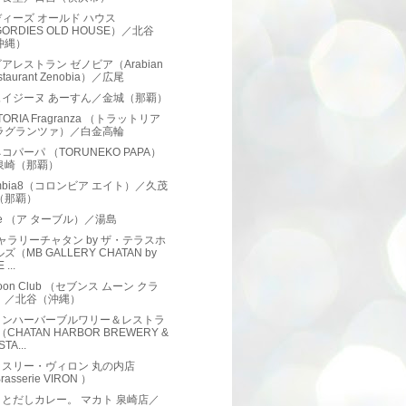
ィーズ オールド ハウス
ORDIES OLD HOUSE）／北谷
沖縄）
アレストラン ゼノビア（Arabian
staurant Zenobia）／広尾
ュイジーヌ あーすん／金城（那覇）
TORIA Fragranza （トラットリア
ラグランツァ）／白金高輪
コパーパ （TORUNEKO PAPA）
泉崎（那覇）
umbia8（コロンビア エイト）／久茂
（那覇）
able （ア ターブル）／湯島
ャラリーチャタン by ザ・テラスホ
ズ（MB GALLERY CHATAN by
 ...
Moon Club （セブンス ムーン クラ
）／北谷（沖縄）
タンハーバーブルワリー＆レストラ
（CHATAN HARBOR BREWERY &
TA...
ッスリー・ヴィロン 丸の内店
rasserie VIRON ）
とだしカレー。 マカト 泉崎店／