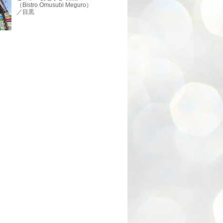
（Bistro Omusubi Meguro）
／目黒