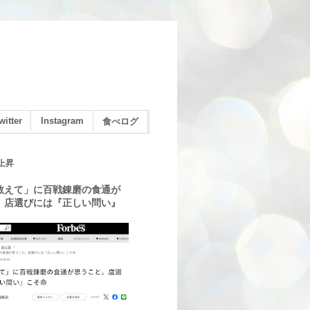
witter
Instagram
食べログ
上昇
教えて」に百戦錬磨の食通が
。店選びには『正しい問い』