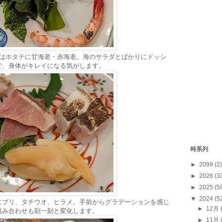
ずはホタテに甘海老・赤海老。海のサラダとばかりにドッシ
で、身体がキレイになる気がします。
時系列
►
2099
(2)
►
2026
(3
►
2025
(5
▼
2024
(5
にブリ、タチウオ、ヒラメ。手前からグラデーションを感じ
►
12月
組み合わせも刻一刻と変化します。
►
11月