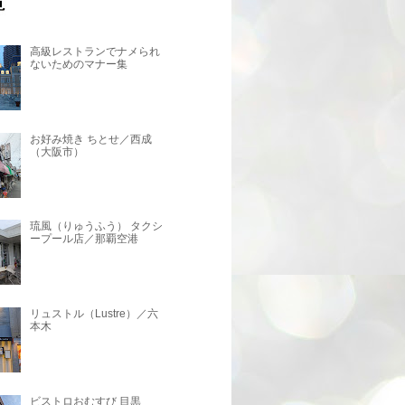
高級レストランでナメられ
ないためのマナー集
お好み焼き ちとせ／西成
（大阪市）
琉風（りゅうふう） タクシ
ープール店／那覇空港
リュストル（Lustre）／六
本木
ビストロおむすび 目黒