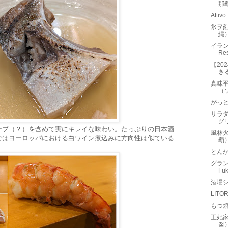
那
Att
氷ヲ
縄
イラン
Re
【20
き
真味
（
がっ
サラダ
グ
ープ（？）を含めて実にキレイな味わい。たっぷりの日本酒
風林
ではヨーロッパにおける白ワイン煮込みに方向性は似ている
覇
とん
グラン
Fu
酒場シ
LIT
もつ
王妃家
점